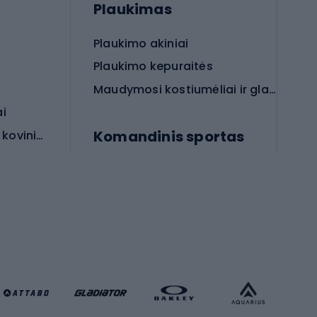
Plaukimas
Plaukimo akiniai
Plaukimo kepuraitės
Maudymosi kostiumėliai ir glaudės
ai
Komandinis sportas
Apsauginės priemonės koviniam sportui
rai
Futbolo bateliai
Futbolo kamuoliai
Rankinio bateliai
Futbolo vartai
Futbolo apranga
Krepšinio apranga