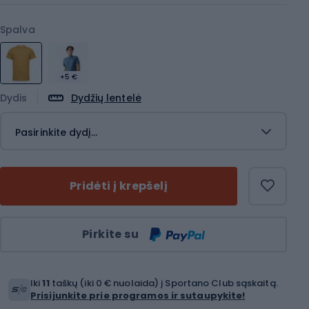
Spalva
+5 €
Dydis
Dydžių lentelė
Pasirinkite dydį...
Pridėti į krepšelį
Kiekis
Pirkite su
Iki
11
taškų (iki 0 € nuolaida) į Sportano Club sąskaitą.
Prisijunkite prie programos ir sutaupykite!