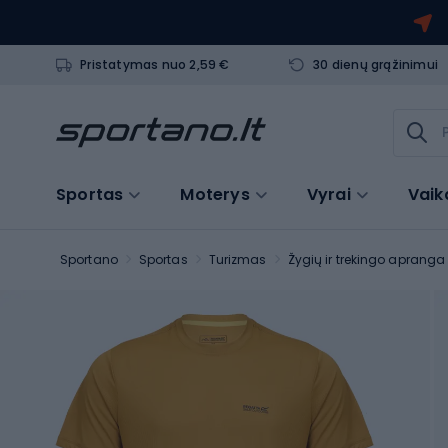
Pristatymas nuo 2,59 €
30 dienų grąžinimui
Sportas
Moterys
Vyrai
Vaik
Sportano
Sportas
Turizmas
Žygių ir trekingo apranga