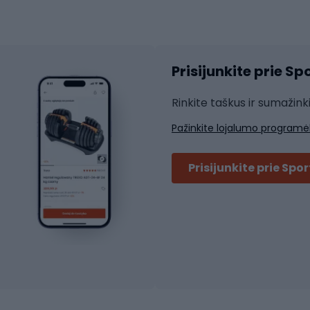
atininkų apranga
Čiuožimo apsaugos
Čiuožimo šalmai
ių pirštinės
Prisijunkite prie S
ių šortai
Rakečių sportas
ių marškinėliai
Rinkite taškus ir sumažink
ių kelnės
Skvošas
Pažinkite lojalumo programė
ių striukės
Badmintonas
čių džemperiai
Stalo tenisas
Prisijunkite prie Spo
ių kepurės
Tenisas
Padelis
ačių priedai
Teniso drabužiai
ių akiniai
Dviračių batai
ių krepšiai
ių žibintai
MTB batai