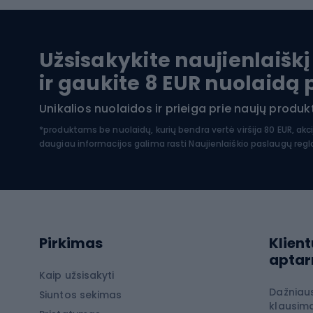
Baidarės
Kėdut
Pontonai
Dvira
Užsisakykite naujienlaiškį
SUP lentos
Dvirač
ir gaukite 8 EUR nuolaidą
Hidrokostiumai nardymui
Unikalios nuolaidos ir prieiga prie naujų prod
Dvir
Turistinė apranga
*produktams be nuolaidų, kurių bendra vertė viršija 80 EUR, akc
daugiau informacijos galima rasti
Naujienlaiškio paslaugų reg
Dvira
Striukės nuo lietaus
Dvirač
Softshell kelnės
Dvirač
Kelnės žygiams pėsčiomis
Softshell striukės
Laip
Pirkimas
Klient
Žygio šortai
apta
Neperpučiamos striukės
Laipio
Kaip užsisakyti
Dažniau
Žygio marškinėliai
Siuntos sekimas
Laipio
klausima