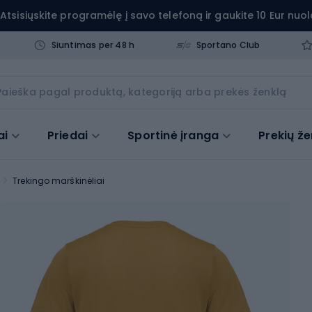
Atsisiųskite programėlę į savo telefoną ir gaukite 10 Eur nuol
Siuntimas per 48 h
Sportano Club
ai
Priedai
Sportinė įranga
Prekių že
Trekingo marškinėliai