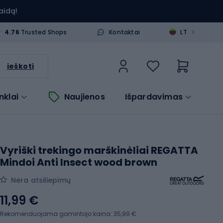
aidą!
>
4.76
Trusted Shops
Kontaktai
LT
ieškoti
nklai
Naujienos
Išpardavimas
Vyriški trekingo marškinėliai REGATTA
Mindoi Anti Insect wood brown
Nėra atsiliepimų
11,99 €
Rekomenduojama gamintojo kaina: 35,99 €