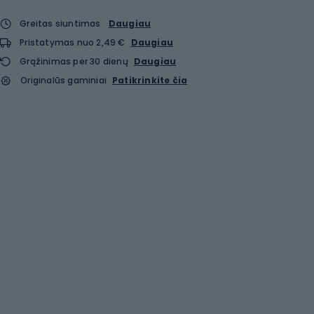
Greitas siuntimas
Daugiau
Pristatymas nuo 2,49 €
Daugiau
Grąžinimas per 30 dienų
Daugiau
Originalūs gaminiai
Patikrinkite čia