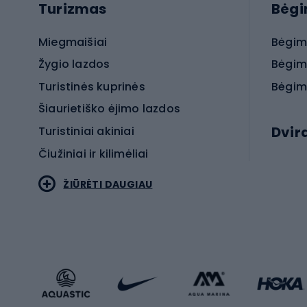
Turizmas
Bėg
Miegmaišiai
Bėgim
Žygio lazdos
Bėgim
Turistinės kuprinės
Bėgim
Šiaurietiško ėjimo lazdos
Dvir
Turistiniai akiniai
Čiužiniai ir kilimėliai
Elektr
ŽIŪRĖTI DAUGIAU
MTB dv
Turistinė avalynė
Plento
Sportstyle
Trekin
Sportinio stiliaus drabužiai
Žvyro 
Sportinio stiliaus avalynė
Vaikiš
Sportinio stiliaus aksesuarai