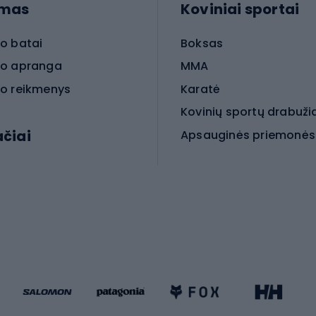
imas
Koviniai sportai
o batai
Boksas
o apranga
MMA
o reikmenys
Karatė
Kovinių sportų drabuži
ačiai
Kovinio sporto aksesua
iniai dviračiai
iračiai
Čiuožimas
 dviračiai
go dviračiai
Paspirtukai
dviračiai
Keturračiai riedučiai
ki dviračiai
Riedučiai
Riedlentės