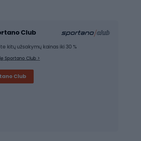
Sporto salė ir fitnesas
Kardio įranga
portano Club
Jėgos įranga
Joga
ite kitų užsakymų kainas iki 30 %
Treniruočių drabužiai
lę Sportano Club >
Treniruočių batai
Treniruočių priedai
rtano Club
Dviračių šalmai
Šalmai Full face
Važiavimo keliu šalmai
MTB šalmai