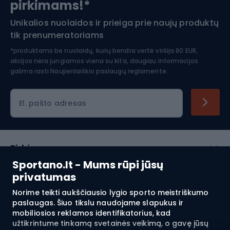
pirkimams!*
Unikalios nuolaidos ir prieiga prie naujų produktų
Šiaurietiškas ėjimas
tik prenumeratoriams
*produktams be nuolaidų, kurių bendra vertė viršija 80 EUR,
akcijos nėra jungiamos viena su kita, daugiau informacijos
galima rasti
Naujienlaiškio paslaugų reglamente.
El. pašto adresas
Pirkimas
Sportano.lt - Mums rūpi jūsų
Klientų aptarnavimas
privatumas
Norime teikti aukščiausio lygio sporto meistriškumo
Reglamentai
paslaugas. Šiuo tikslu naudojame slapukus ir
mobiliosios reklamos identifikatorius, kad
Apie mus
užtikrintume tinkamą svetainės veikimą, o gavę jūsų