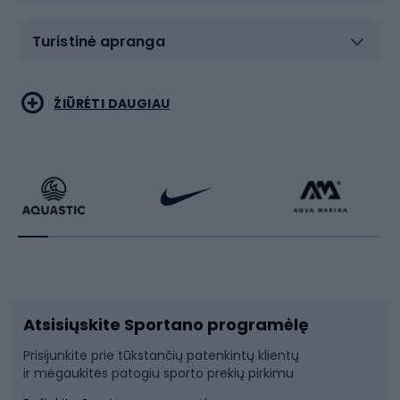
Turistinė apranga
Bėgimas
Koviniai sportai
ŽIŪRĖTI DAUGIAU
Dviračiai
Čiuožimas
Dviratininkų apranga
Rakečių sportas
Dviračių priedai
Dviračių batai
Atsisiųskite Sportano programėlę
Dviračių dalys
Rogutės ir čiuožynės
Prisijunkite prie tūkstančių patenkintų klientų
ir mėgaukitės patogiu sporto prekių pirkimu
Laipiojimas
Snieglenčių sportas