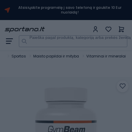
Atsisiųskite programėlę į savo telefoną ir gaukite 10 Eur
nuolaidą!
Paieška pagal produktą, kategoriją arba prekės ženklą
no
Sportas
Maisto papildai ir mityba
Vitaminai ir mineralai