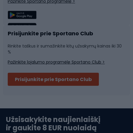
Pažinkite Sportano programėlę >
Žvejyba
Plaukimas
Sportinė medicina
Komandinis sportas
Prisijunkite prie Sportano Club
Rinkite taškus ir sumažinkite kitų užsakymų kainas iki 30
Sporto salė ir fitnesas
%
Pažinkite lojalumo programėlę Sportano Club >
Dviračių šalmai
Prisijunkite prie Sportano Club
Ski touring
Slidinėjimas
Užsisakykite naujienlaiškį
ir gaukite 8 EUR nuolaidą
Apranga žiemos sportui