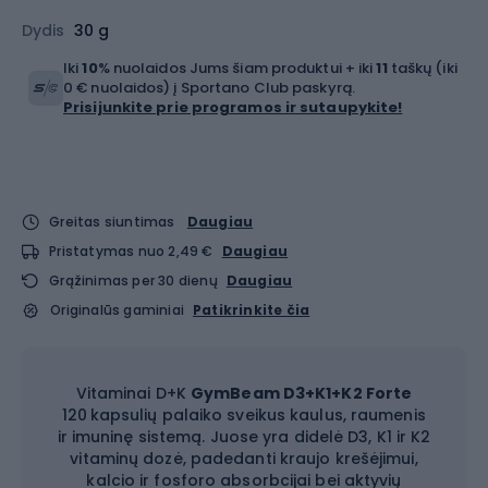
Dydis
30 g
Iki
10
% nuolaidos Jums šiam produktui + iki
11
taškų (iki
0 € nuolaidos) į Sportano Club paskyrą.
Prisijunkite prie programos ir sutaupykite!
Greitas siuntimas
Daugiau
Pristatymas nuo 2,49 €
Daugiau
Grąžinimas per 30 dienų
Daugiau
Originalūs gaminiai
Patikrinkite čia
Vitaminai D+K
GymBeam D3+K1+K2 Forte
120 kapsulių palaiko sveikus kaulus, raumenis
ir imuninę sistemą. Juose yra didelė D3, K1 ir K2
vitaminų dozė, padedanti kraujo krešėjimui,
kalcio ir fosforo absorbcijai bei aktyvių