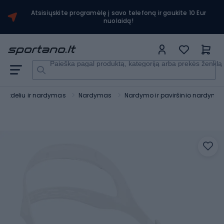
Atsisiųskite programėlę į savo telefoną ir gaukite 10 Eur
nuolaidą!
Paieška pagal produktą, kategoriją arba prekės ženklą
mzdeliu ir nardymas
Nardymas
Nardymo ir paviršinio nardymo