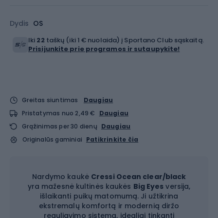
Dydis
OS
Iki
22
taškų (iki 1 € nuolaida) į Sportano Club sąskaitą.
Prisijunkite prie programos ir sutaupykite!
Greitas siuntimas
Daugiau
Pristatymas nuo 2,49 €
Daugiau
Grąžinimas per 30 dienų
Daugiau
Originalūs gaminiai
Patikrinkite čia
Nardymo kaukė
Cressi Ocean clear/black
yra mažesnė kultinės kaukės
Big Eyes
versija,
išlaikanti puikų matomumą. Ji užtikrina
ekstremalų komfortą ir modernią diržo
reguliavimo sistemą, idealiai tinkanti