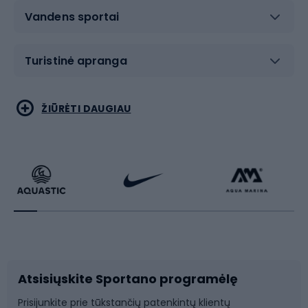
Vandens sportai
Turistinė apranga
Bėgimas
Koviniai sportai
ŽIŪRĖTI DAUGIAU
Dviračiai
Čiuožimas
Dviratininkų apranga
Rakečių sportas
Dviračių priedai
Dviračių batai
Atsisiųskite Sportano programėlę
Dviračių dalys
Rogutės ir čiuožynės
Prisijunkite prie tūkstančių patenkintų klientų