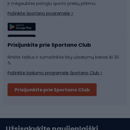
ir mėgaukitės patogiu sporto prekių pirkimu
Laipiojimas
Snieglenčių sportas
Pažinkite Sportano programėlę >
Žvejyba
Plaukimas
Sportinė medicina
Komandinis sportas
Prisijunkite prie Sportano Club
Rinkite taškus ir sumažinkite kitų užsakymų kainas iki 30
Sporto salė ir fitnesas
%
Pažinkite lojalumo programėlę Sportano Club >
Dviračių šalmai
Prisijunkite prie Sportano Club
Ski touring
Slidinėjimas
Užsisakykite naujienlaiškį