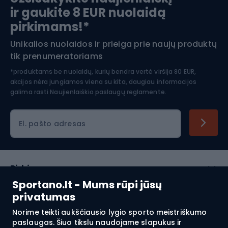
ir gaukite 8 EUR nuolaidą
Apranga žiemos sportui
pirkimams!*
Unikalios nuolaidos ir prieiga prie naujų produktų
Šiaurietiškas ėjimas
tik prenumeratoriams
*produktams be nuolaidų, kurių bendra vertė viršija 80 EUR,
akcijos nėra jungiamos viena su kita, daugiau informacijos
galima rasti
Naujienlaiškio paslaugų reglamente.
El. pašto adresas
Pirkimas
Sportano.lt - Mums rūpi jūsų
Klientų aptarnavimas
privatumas
Norime teikti aukščiausio lygio sporto meistriškumo
Reglamentai
paslaugas. Šiuo tikslu naudojame slapukus ir