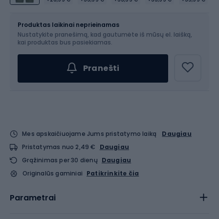
Dydis
Dydžių lentelė
Produktas laikinai neprieinamas
Nustatykite pranešimą, kad gautumėte iš mūsų el. laišką,
Pasirinkite dydį...
kai produktas bus pasiekiamas.
Pranešti
Mes apskaičiuojame Jums pristatymo laiką
Daugiau
Pristatymas nuo 2,49 €
Daugiau
Grąžinimas per 30 dienų
Daugiau
Originalūs gaminiai
Patikrinkite čia
Parametrai