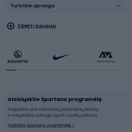
Turistinė apranga
Bėgimas
Koviniai sportai
ŽIŪRĖTI DAUGIAU
Dviračiai
Čiuožimas
Dviratininkų apranga
Rakečių sportas
Dviračių priedai
Dviračių batai
Atsisiųskite Sportano programėlę
Dviračių dalys
Rogutės ir čiuožynės
Prisijunkite prie tūkstančių patenkintų klientų
ir mėgaukitės patogiu sporto prekių pirkimu
Laipiojimas
Snieglenčių sportas
Pažinkite Sportano programėlę >