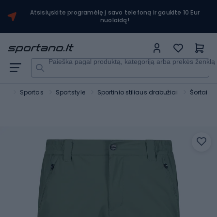
Atsisiųskite programėlę į savo telefoną ir gaukite 10 Eur
nuolaidą!
Paieška pagal produktą, kategoriją arba prekės ženklą
ano
Sportas
Sportstyle
Sportinio stiliaus drabužiai
Šortai