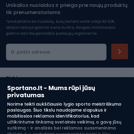
Unikalios nuolaidos ir prieiga prie naujų produktų
Šiaurietiškas ėjimas
tik prenumeratoriams
*produktams be nuolaidų, kurių bendra vertė viršija 80 EUR,
akcijos nėra jungiamos viena su kita, daugiau informacijos
galima rasti
Naujienlaiškio paslaugų reglamente.
El. pašto adresas
Pirkimas
Sportano.lt - Mums rūpi jūsų
Klientų aptarnavimas
privatumas
Norime teikti aukščiausio lygio sporto meistriškumo
Reglamentai
paslaugas. Šiuo tikslu naudojame slapukus ir
mobiliosios reklamos identifikatorius, kad
Apie mus
užtikrintume tinkamą svetainės veikimą, o gavę jūsų
sutikimą - ir analizės bei reklamos suasmeninimo