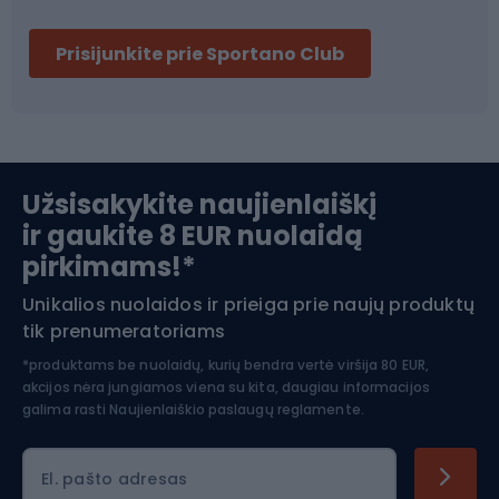
Dviračių šalmai
Prisijunkite prie Sportano Club
Ski touring
Slidinėjimas
Užsisakykite naujienlaiškį
ir gaukite 8 EUR nuolaidą
Apranga žiemos sportui
pirkimams!*
Unikalios nuolaidos ir prieiga prie naujų produktų
Šiaurietiškas ėjimas
tik prenumeratoriams
*produktams be nuolaidų, kurių bendra vertė viršija 80 EUR,
akcijos nėra jungiamos viena su kita, daugiau informacijos
galima rasti
Naujienlaiškio paslaugų reglamente.
El. pašto adresas