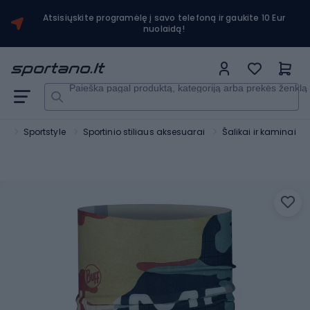
Atsisiųskite programėlę į savo telefoną ir gaukite 10 Eur
nuolaidą!
Paieška pagal produktą, kategoriją arba prekės ženklą
as
Sportstyle
Sportinio stiliaus aksesuarai
Šalikai ir kaminai