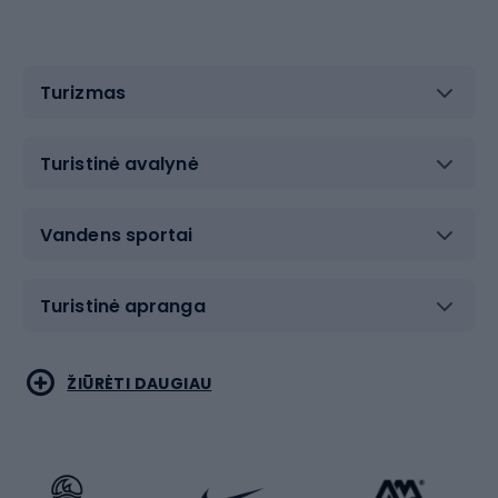
Turizmas
Turistinė avalynė
Vandens sportai
Turistinė apranga
Bėgimas
Koviniai sportai
ŽIŪRĖTI DAUGIAU
Dviračiai
Čiuožimas