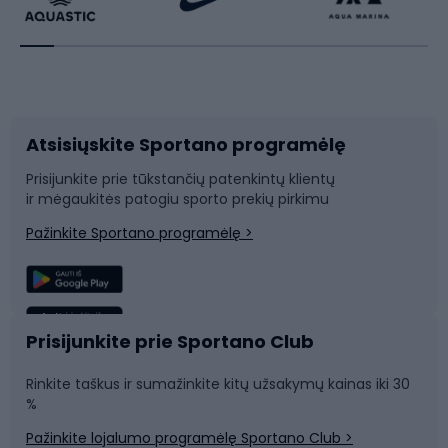
Dviratininkų apranga
Rakečių sportas
Dviračių priedai
Dviračių batai
Atsisiųskite Sportano programėlę
Dviračių dalys
Rogutės ir čiuožynės
Prisijunkite prie tūkstančių patenkintų klientų
ir mėgaukitės patogiu sporto prekių pirkimu
Laipiojimas
Snieglenčių sportas
Pažinkite Sportano programėlę >
Žvejyba
Plaukimas
Sportinė medicina
Komandinis sportas
Prisijunkite prie Sportano Club
Rinkite taškus ir sumažinkite kitų užsakymų kainas iki 30
Sporto salė ir fitnesas
%
Pažinkite lojalumo programėlę Sportano Club >