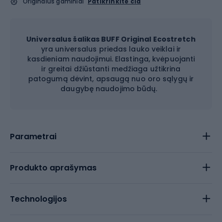
Originalūs gaminiai
Patikrinkite čia
Universalus šalikas
BUFF Original Ecostretch
yra universalus priedas lauko veiklai ir
kasdieniam naudojimui. Elastinga, kvėpuojanti
ir greitai džiūstanti medžiaga užtikrina
patogumą dėvint, apsaugą nuo oro sąlygų ir
daugybę naudojimo būdų.
Parametrai
Produkto aprašymas
Technologijos