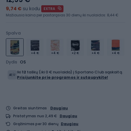
9,74 €
su kodu
EXTRA
Mažiausia kaina per pastarąsias 30 dienų iki nuolaidos:
8,44 €
Spalva
+4 €
+4 €
+2 €
+4 €
+4 €
Dydis
OS
Iki
12
taškų (iki 0 € nuolaida) į Sportano Club sąskaitą.
Prisijunkite prie programos ir sutaupykite!
Greitas siuntimas
Daugiau
Pristatymas nuo 2,49 €
Daugiau
Grąžinimas per 30 dienų
Daugiau