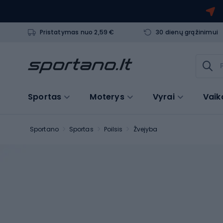
Pristatymas nuo 2,59 €
30 dienų grąžinimui
Sportas
Moterys
Vyrai
Vaik
Sportano
Sportas
Poilsis
Žvejyba