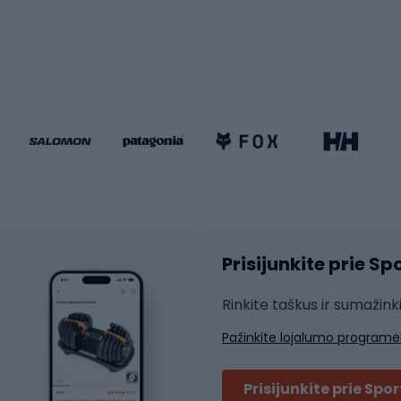
iračiai
Čiuožimas
 dviračiai
go dviračiai
Paspirtukai
dviračiai
Keturračiai riedučiai
ki dviračiai
Riedučiai
Riedlentės
atininkų apranga
Čiuožimo apsaugos
Čiuožimo šalmai
ių pirštinės
Prisijunkite prie S
ių šortai
Rakečių sportas
ių marškinėliai
Rinkite taškus ir sumažink
ių kelnės
Skvošas
Pažinkite lojalumo programė
ių striukės
Badmintonas
čių džemperiai
Stalo tenisas
Prisijunkite prie Spo