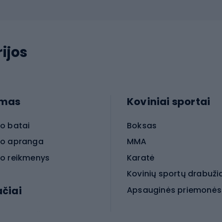
ijos
imas
Koviniai sportai
o batai
Boksas
o apranga
MMA
o reikmenys
Karatė
Kovinių sportų drabuži
ačiai
Kovinio sporto aksesua
iniai dviračiai