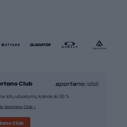
Futbolo kamuoliai
Rankinio bateliai
Futbolo vartai
Futbolo apranga
Krepšinio apranga
Sporto salė ir fitnesas
Kardio įranga
portano Club
Jėgos įranga
Joga
ite kitų užsakymų kainas iki 30 %
Treniruočių drabužiai
lę Sportano Club >
Treniruočių batai
Treniruočių priedai
rtano Club