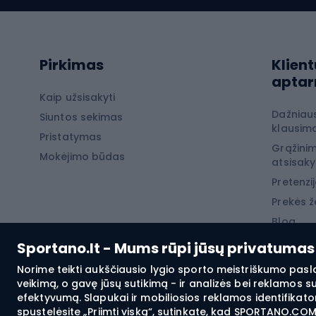
Softshell kelnės
Dvirač
Kelnės žygiams pėsčiomis
Softshell striukės
Laip
Pirkimas
Klient
Žygio šortai
apta
Neperpučiamos striukės
Laipio
Kaip užsisakyti
Dažniau
Žygio marškinėliai
Siuntos sekimas
Laipio
klausima
Pristatymas
Terminiai apatiniai
Laipio
Grąžinim
Mokėjimo būdas
atsisak
Žiemos
Pretenzij
Prekės ž
Žvej
Blog
Karpių
Sportano.lt - Mums rūpi jūsų privatumas
Šamų 
Norime teikti aukščiausio lygio sporto meistriškumo pasl
veikimą, o gavę jūsų sutikimą - ir analizės bei reklamos 
Žvejy
efektyvumą. Slapukai ir mobiliosios reklamos identifikator
spustelėsite „Priimti viską“, sutinkate, kad SPORTANO.COM 
Plūdin