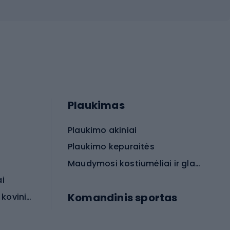
Plaukimas
Plaukimo akiniai
Plaukimo kepuraitės
Maudymosi kostiumėliai ir glaudės
ai
Komandinis sportas
Apsauginės priemonės koviniam sportui
rai
Futbolo bateliai