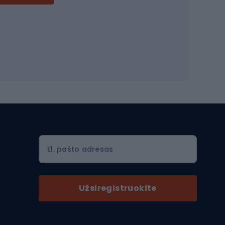
Dviračių šalmai
Šalmai Full face
Važiavimo keliu šalmai
MTB šalmai
Ski touring
Ski touring slidės
El. pašto adresas
Ski touring batai
nės
Ski touring lazdos
Užsiregistruokite
Slidinėjimas