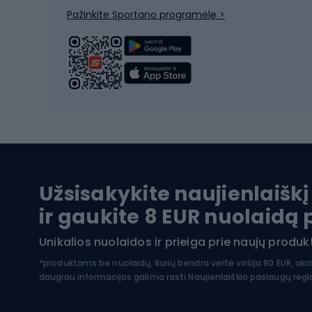
Dvirač
Pažinkite Sportano programėlę >
Alpinizmo batai
Turistiniai batai
Dvir
Vandens sportai
Dvirač
Dvirač
Maudymosi kostiumėliai
Dvirač
Baidarės
Kėdut
Pontonai
Dvira
Užsisakykite naujienlaiškį
SUP lentos
Dvirač
ir gaukite 8 EUR nuolaidą
Hidrokostiumai nardymui
Unikalios nuolaidos ir prieiga prie naujų prod
Dvir
Turistinė apranga
*produktams be nuolaidų, kurių bendra vertė viršija 80 EUR, akc
daugiau informacijos galima rasti
Naujienlaiškio paslaugų reg
Dvira
Striukės nuo lietaus
Dvirač