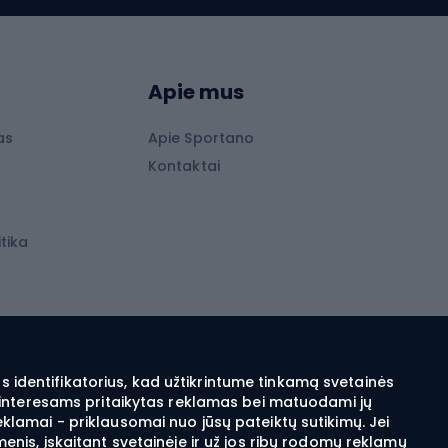
Slidinėjimo kelnės
Slidinėjimo batai
as
Slidinėjimo akiniai
Apie mus
Lygumų slidės
Slidės vaikams
as
Apie Sportano
s
Kontaktai
Slidinėjimo šalmai
Apranga žiemos sportui
tika
Apranga, skirta bėgimo slidėmis sportui
Ski touring apranga
ai
Slidinėjimo apranga
Snieglenčių apranga
 identifikatorius, kad užtikrintume tinkamą svetainės
sų interesams pritaikytas reklamas bei matuodami jų
Elektra šildomi drabužiai ir aksesuarai
eklamai - priklausomai nuo jūsų pateiktų sutikimų. Jei
menis, įskaitant svetainėje ir už jos ribų rodomų reklamų