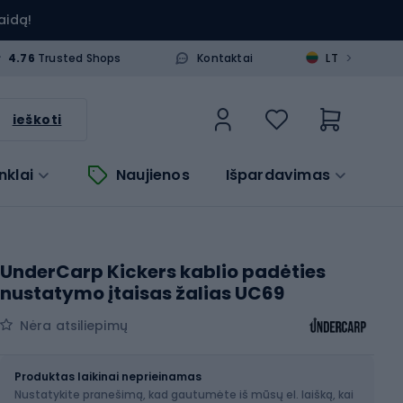
aidą!
>
4.76
Trusted Shops
Kontaktai
LT
ieškoti
nklai
Naujienos
Išpardavimas
UnderCarp Kickers kablio padėties
nustatymo įtaisas žalias UC69
Nėra atsiliepimų
Dydis
L
Produktas laikinai neprieinamas
Nustatykite pranešimą, kad gautumėte iš mūsų el. laišką, kai