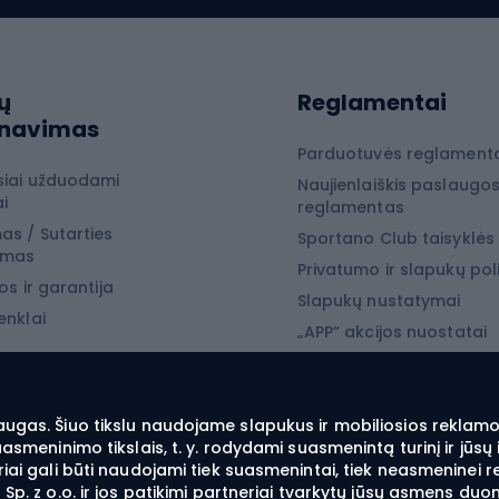
ių ratai
Snieglenčių sport
iojimas
ų
Reglamentai
Snieglentės
rnavimas
jimo drabužiai
Snieglenčių batai
Parduotuvės reglament
siai užduodami
Naujienlaiškis paslaugo
jimo batai
Snieglenčių apkaustai
i
reglamentas
jimo įranga
Snieglenčių apranga
as / Sutarties
Sportano Club taisyklės
ymas
 laipiojimo įranga
Privatumo ir slapukų poli
os ir garantija
Slapukų nustatymai
enklai
yba
„APP“ akcijos nuostatai
„SECRET“ akcijos nuostat
 žvejyba
žvejyba
augas. Šiuo tikslu naudojame slapukus ir mobiliosios reklamos
suasmeninimo tikslais, t. y. rodydami suasmenintą turinį ir jū
ba spiningu
iai gali būti naudojami tiek suasmenintai, tiek neasmeninei r
Sp. z o.o. ir jos patikimi partneriai tvarkytų jūsų asmens duo
ė žvejyba