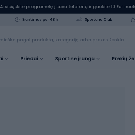
Atsisiųskite programėlę į savo telefoną ir gaukite 10 Eur nuol
Siuntimas per 48 h
Sportano Club
ai
Priedai
Sportinė įranga
Prekių že