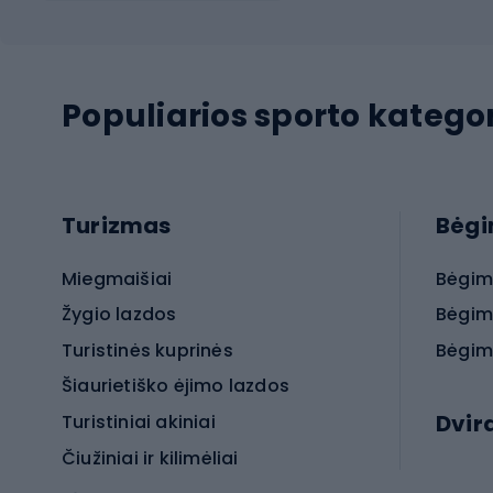
Populiarios sporto kategor
Turizmas
Bėg
Miegmaišiai
Bėgim
Žygio lazdos
Bėgim
Turistinės kuprinės
Bėgim
Šiaurietiško ėjimo lazdos
Dvir
Turistiniai akiniai
Čiužiniai ir kilimėliai
Elektr