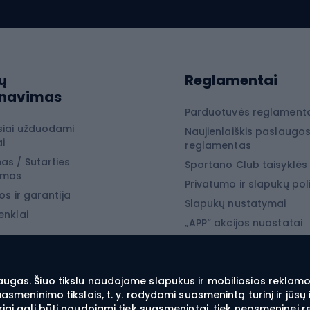
ių pedalai
Čiuožynės
ių ratai
Snieglenčių sport
iojimas
ų
Reglamentai
Snieglentės
rnavimas
jimo drabužiai
Snieglenčių batai
Parduotuvės reglament
siai užduodami
Naujienlaiškis paslaugo
jimo batai
Snieglenčių apkaustai
i
reglamentas
jimo įranga
Snieglenčių apranga
as / Sutarties
Sportano Club taisyklės
ymas
 laipiojimo įranga
Privatumo ir slapukų poli
os ir garantija
Slapukų nustatymai
enklai
yba
„APP“ akcijos nuostatai
„SECRET“ akcijos nuostat
 žvejyba
žvejyba
augas. Šiuo tikslu naudojame slapukus ir mobiliosios reklamos
suasmeninimo tikslais, t. y. rodydami suasmenintą turinį ir jū
ba spiningu
iai gali būti naudojami tiek suasmenintai, tiek neasmeninei r