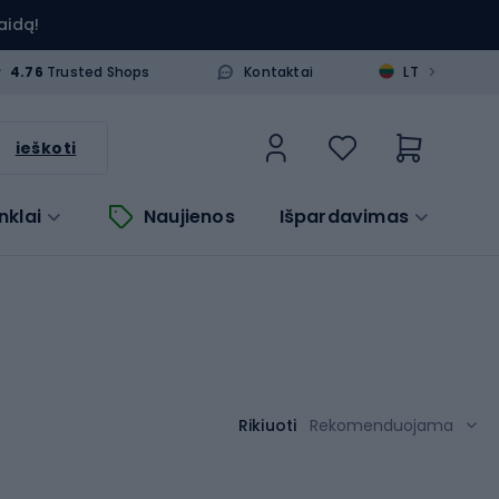
aidą!
>
4.76
Trusted Shops
Kontaktai
LT
ieškoti
nklai
Naujienos
Išpardavimas
Rikiuoti
Rekomenduojama