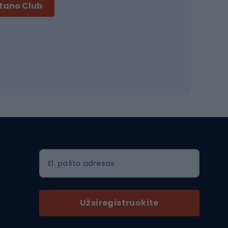
Treniruočių priedai
rtano Club
Dviračių šalmai
Šalmai Full face
Važiavimo keliu šalmai
MTB šalmai
Ski touring
Ski touring slidės
El. pašto adresas
Ski touring batai
nės
Ski touring lazdos
Užsiregistruokite
Slidinėjimas