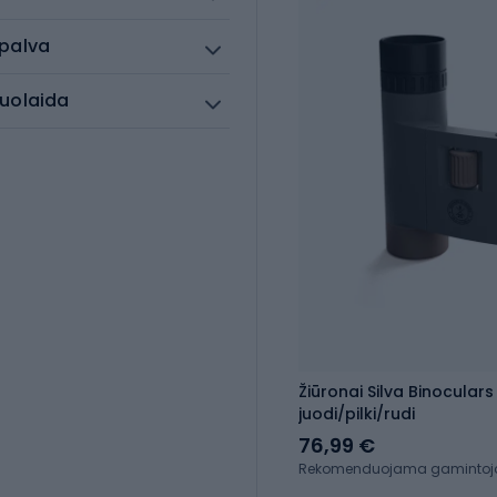
palva
uolaida
Žiūronai Silva Binoculars
juodi/pilki/rudi
76,99 €
Rekomenduojama gamintojo 