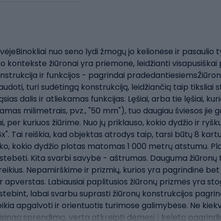
ėjeBinokliai nuo seno lydi žmogų jo kelionėse ir pasaulio ty
o kontekste žiūronai yra priemonė, leidžianti visapusiškai p
onstrukcija ir funkcijos - pagrindai pradedantiesiemsŽiūronų
ti, turi sudėtingą konstrukciją, leidžiančią taip tiksliai s
as dalis ir atliekamas funkcijas. Lęšiai, arba tie lęšiai, kuri
amas milimetrais, pvz., "50 mm"), tuo daugiau šviesos jie ga
, per kuriuos žiūrime. Nuo jų priklauso, kokio dydžio ir r
". Tai reiškia, kad objektas atrodys taip, tarsi būtų 8 kartu
usako, kokio dydžio plotas matomas 1 000 metrų atstumu. P
tebėti. Kita svarbi savybė - aštrumas. Dauguma žiūronų t
reikius. Nepamirškime ir prizmių, kurios yra pagrindinė be
 apverstas. Labiausiai paplitusios žiūronų prizmės yra stogi
tebint, labai svarbu suprasti žiūronų konstrukcijos pagrin
eikia apgalvoti ir orientuotis turimose galimybėse. Ne kiek
teisingą sprendimą, verta atkreipti dėmesį į keletą pagrindi