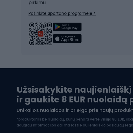
Dvira
pirkimu
Žygio batai
Dvirač
Pažinkite Sportano programėlę >
Alpinizmo batai
Turistiniai batai
Dvir
Vandens sportai
Dvirač
Dvirač
Maudymosi kostiumėliai
Dvirač
Baidarės
Kėdut
Pontonai
Dvira
Užsisakykite naujienlaiškį
SUP lentos
Dvirač
ir gaukite 8 EUR nuolaidą
Hidrokostiumai nardymui
Unikalios nuolaidos ir prieiga prie naujų prod
Dvir
Turistinė apranga
*produktams be nuolaidų, kurių bendra vertė viršija 80 EUR, akc
daugiau informacijos galima rasti
Naujienlaiškio paslaugų reg
Dvira
Striukės nuo lietaus