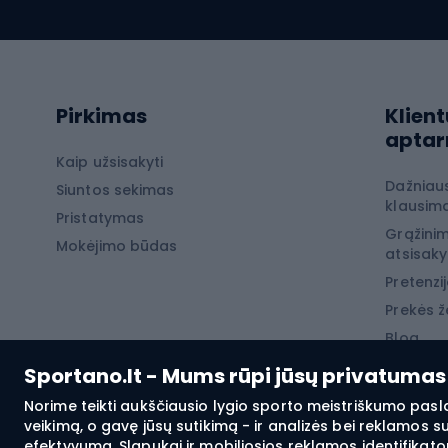
Dvirač
Softshell kelnės
Dvirač
Kelnės žygiams pėsčiomis
Softshell striukės
Laip
Pirkimas
Klient
Žygio šortai
apta
Neperpučiamos striukės
Laipio
Kaip užsisakyti
Dažniau
Žygio marškinėliai
Siuntos sekimas
Laipio
klausima
Pristatymas
Terminiai apatiniai
Laipio
Grąžinim
Mokėjimo būdas
atsisak
Žiemos
Pretenzij
Prekės ž
Žvej
Blog
Sportano.lt - Mums rūpi jūsų privatumas
Karpių
Šamų 
Norime teikti aukščiausio lygio sporto meistriškumo pasl
veikimą, o gavę jūsų sutikimą - ir analizės bei reklamos 
Žvejy
efektyvumą. Slapukai ir mobiliosios reklamos identifikator