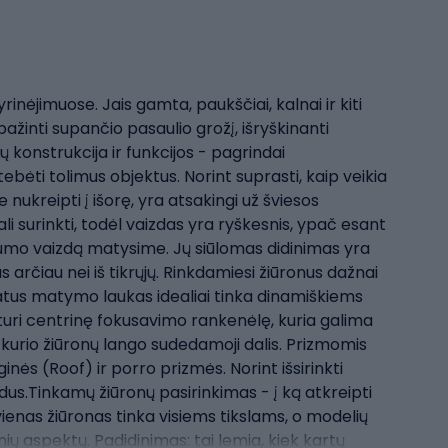
rinėjimuose. Jais gamta, paukščiai, kalnai ir kiti
ažinti supančio pasaulio grožį, išryškinanti
 konstrukcija ir funkcijos - pagrindai
tebėti tolimus objektus. Norint suprasti, kaip veikia
e nukreipti į išorę, yra atsakingi už šviesos
li surinkti, todėl vaizdas yra ryškesnis, ypač esant
yškumo vaizdą matysime. Jų siūlomas didinimas yra
s arčiau nei iš tikrųjų. Rinkdamiesi žiūronus dažnai
latus matymo laukas idealiai tinka dinamiškiems
uri centrinę fokusavimo rankenėlę, kuria galima
t kurio žiūronų lango sudedamoji dalis. Prizmomis
nės (Roof) ir porro prizmės. Norint išsirinkti
dus.Tinkamų žiūronų pasirinkimas - į ką atkreipti
vienas žiūronas tinka visiems tikslams, o modelių
nių aspektų. Padidinimas: tai lemia, kiek kartų