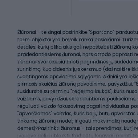
Žiūronai - teisingai pasirinkite "Sportano" parduotuv
tolimi objektai yra beveik ranka pasiekiami. Turizm
detales, kurių plika akis gali nepastebėti.žiūronų k
pradedantiesiemsŽiūronai, nors atrodo paprasti naudo
žiūronai, svarbiausia žinoti pagrindines jų sudedamąsi
surinkimą. Kuo didesnis jų skersmuo (dažnai išreiški
sudėtingoms apšvietimo sąlygoms. Akiniai yra lęšiai
pirmasis skaičius žiūronų pavadinime, pavyzdžiui, "8x
susidursite su terminu "regėjimo laukas", kuris n
vaizdams, pavyzdžiui, skrendantiems paukščiams, s
reguliuoti vaizdo fokusavimą pagal individualius po
"apverčiamas" vaizdas, kuris be jų būtų apverstas ir
tinkamą žiūronų modelį ir gauti maksimalią naudą s
dėmesį?Pasirinkti žiūronus - tai sprendimas, kurį r
įvairovė gali priblokšti. Kad būtų lengviau priimti 