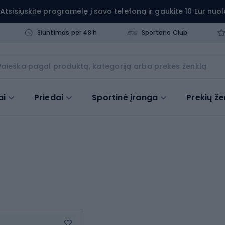
Atsisiųskite programėlę į savo telefoną ir gaukite 10 Eur nuol
Siuntimas per 48 h
Sportano Club
ai
Priedai
Sportinė įranga
Prekių že