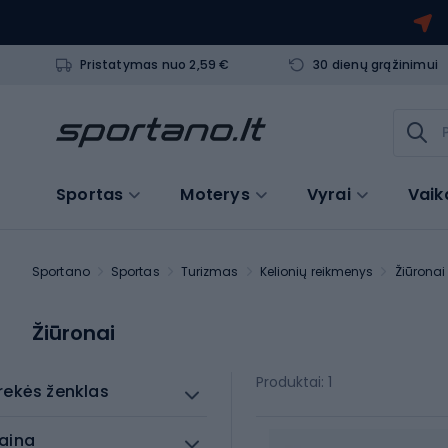
Pristatymas nuo 2,59 €
30 dienų grąžinimui
Sportas
Moterys
Vyrai
Vaik
Sportano
Sportas
Turizmas
Kelionių reikmenys
Žiūronai
Žiūronai
Produktai: 1
rekės ženklas
aina