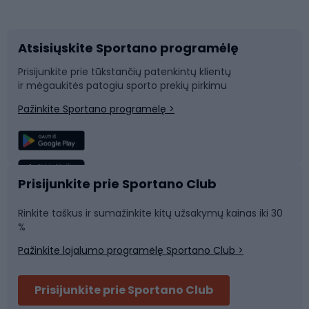
Dviračių priedai
Dviračių batai
Atsisiųskite Sportano programėlę
Dviračių dalys
Rogutės ir čiuožynės
Prisijunkite prie tūkstančių patenkintų klientų
ir mėgaukitės patogiu sporto prekių pirkimu
Laipiojimas
Snieglenčių sportas
Pažinkite Sportano programėlę >
Žvejyba
Plaukimas
Sportinė medicina
Komandinis sportas
Prisijunkite prie Sportano Club
Rinkite taškus ir sumažinkite kitų užsakymų kainas iki 30
Sporto salė ir fitnesas
%
Pažinkite lojalumo programėlę Sportano Club >
Dviračių šalmai
Prisijunkite prie Sportano Club