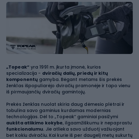
„Topeak“
yra 1991 m. įkurta įmonė, kurios
specializacija -
dviračių dalių, priedų ir kitų
komponentų
gamyba. Bėgant metams šis prekės
ženklas išpopuliarėjo dviračių pramonėje ir tapo vienu
iš pirmaujančių dviračių gamintojų.
Prekės ženklas nuolat skiria daug dėmesio plėtrai ir
tobulina savo gaminius kurdamas modernias
technologijas. Dėl to „Topeak“ gaminiai pasižymi
aukšta atlikimo kokybe
, ilgaamžiškumu ir nepaprastu
funkcionalumu
. Jie atlieka savo užduotį važiuojant
bet kokiu dviračiu. Kai kurie iš per daugelį metų sukurtų