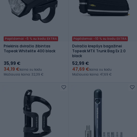
Papildomai -5 % su kodu EXTRA
Papildomai -10 % su kodu EXTRA
Priekinis dviračio žibintas
Dviračio krepšys bagažinei
Topeak Whitelite 400 black
Topeak MTX Trunk Bag Ex 2.0
black
35,99 €
52,99 €
34,19 €
47,69 €
kaina su kodu
kaina su kodu
Mažiausia kaina: 32,39 €
Mažiausia kaina: 47,69 €