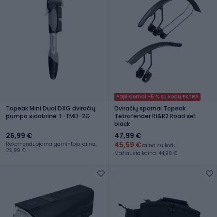
Papildomai -5 % su kodu EXTRA
Topeak Mini Dual DXG dviračių
Dviračių sparnai Topeak
pompa sidabrinė T-TMD-2G
Tetrafender R1&R2 Road set
black
26,99 €
47,99 €
45,59 €
Rekomenduojama gamintojo kaina:
kaina su kodu
29,99 €
Mažiausia kaina: 44,99 €