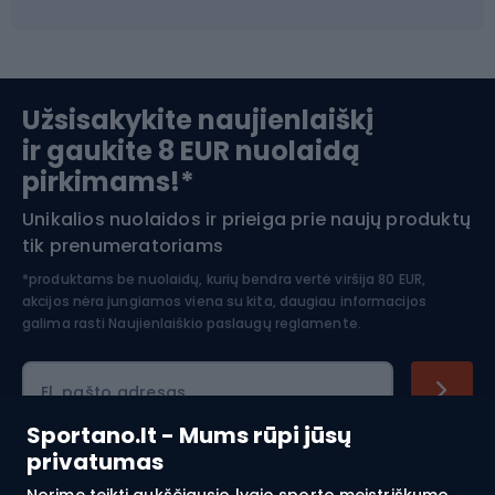
Ski touring
Slidinėjimas
Užsisakykite naujienlaiškį
ir gaukite 8 EUR nuolaidą
Apranga žiemos sportui
pirkimams!*
Unikalios nuolaidos ir prieiga prie naujų produktų
Šiaurietiškas ėjimas
tik prenumeratoriams
*produktams be nuolaidų, kurių bendra vertė viršija 80 EUR,
akcijos nėra jungiamos viena su kita, daugiau informacijos
galima rasti
Naujienlaiškio paslaugų reglamente.
El. pašto adresas
Sportano.lt - Mums rūpi jūsų
privatumas
Pirkimas