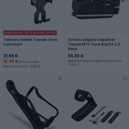
Papildomai -25 % su kodu EXTRA
Telefono laikiklis Topeak Omni
Dviračio krepšys bagažinei
Carmount
Topeak MTX Trunk Bag DX 2.0
black
21,99 €
59,99 €
16,49 €
Rekomenduojama gamintojo kaina:
kaina su kodu
79,99 €
Mažiausia kaina: 21,99 €