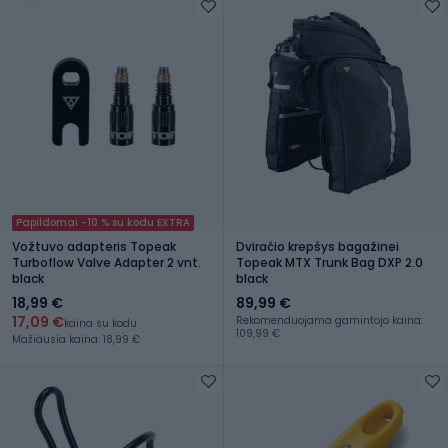
Papildomai -10 % su kodu EXTRA
Vožtuvo adapteris Topeak
Dviračio krepšys bagažinei
Turboflow Valve Adapter 2 vnt.
Topeak MTX Trunk Bag DXP 2.0
black
black
18,99 €
89,99 €
17,09 €
Rekomenduojama gamintojo kaina:
kaina su kodu
109,99 €
Mažiausia kaina: 18,99 €