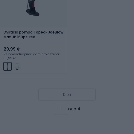
Dviračio pompa Topeak JoeBlow
Max HP 160psi red
29,99 €
Rekomenduojama gamintojo kaina:
39,99 €
Kita
nuo 4