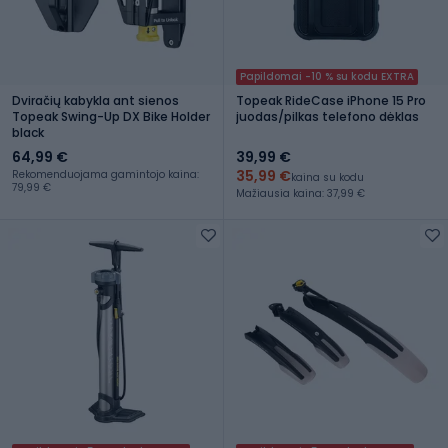
Papildomai -10 % su kodu EXTRA
Dviračių kabykla ant sienos
Topeak RideCase iPhone 15 Pro
Topeak Swing-Up DX Bike Holder
juodas/pilkas telefono dėklas
black
64,99 €
39,99 €
35,99 €
Rekomenduojama gamintojo kaina:
kaina su kodu
79,99 €
Mažiausia kaina: 37,99 €