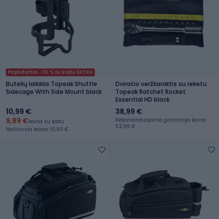
Papildomai -10 % su kodu EXTRA
Butelių laikiklis Topeak Shuttle
Dviračio veržliaraktis su reketu
Sidecage With Side Mount black
Topeak Ratchet Rocket
Essential HD black
10,99 €
38,99 €
9,89 €
Rekomenduojama gamintojo kaina:
kaina su kodu
52,99 €
Mažiausia kaina: 10,99 €