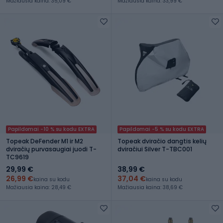
Mažiausia kaina: 35,09 €
Mažiausia kaina: 33,99 €
Papildomai -10 % su kodu EXTRA
Papildomai -5 % su kodu EXTRA
Topeak DeFender M1 ir M2
Topeak dviračio dangtis kelių
dviračių purvasaugiai juodi T-
dviračiui Silver T-TBC001
TC9619
29,99 €
38,99 €
26,99 €
37,04 €
kaina su kodu
kaina su kodu
Mažiausia kaina: 28,49 €
Mažiausia kaina: 38,69 €