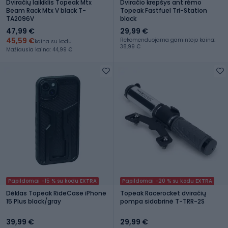
Dviračių laikiklis Topeak Mtx
Dviračio krepšys ant rėmo
Beam Rack Mtx V black T-
Topeak Fastfuel Tri-Station
TA2096V
black
47,99 €
29,99 €
45,59 €
Rekomenduojama gamintojo kaina:
kaina su kodu
38,99 €
Mažiausia kaina: 44,99 €
Papildomai -15 % su kodu EXTRA
Papildomai -20 % su kodu EXTRA
Dėklas Topeak RideCase iPhone
Topeak Racerocket dviračių
15 Plus black/gray
pompa sidabrinė T-TRR-2S
39,99 €
29,99 €