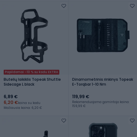
Papildomai -10 % su kodu EXTRA
Butelių laikiklis Topeak Shuttle
Dinamometrinis rinkinys Topeak
Sidecage L black
E-Torqbar 1-10 Nm
6,89 €
119,99 €
6,20 €
Rekomenduojama gamintojo kaina:
kaina su kodu
159,99 €
Mažiausia kaina: 6,20 €