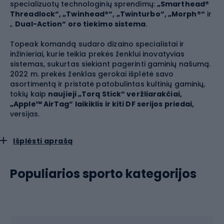
specializuotų technologinių sprendimų:
„Smarthead®
Threadlock“, „Twinhead®“, „Twinturbo“, „Morph®“
ir
„
Dual-Action“ oro tiekimo sistema
.
Topeak komandą sudaro dizaino specialistai ir
inžinieriai, kurie teikia prekės ženklui inovatyvias
sistemas, sukurtas siekiant pagerinti gaminių našumą.
2022 m. prekės ženklas gerokai išplėtė savo
asortimentą ir pristatė patobulintas kultinių gaminių,
tokių kaip
naujieji „Torq Stick“ veržliarakčiai,
„Apple™ AirTag“ laikiklis ir kiti DF serijos priedai,
versijas.
Per visą savo istoriją „Topeak“ gavo daugybę garsių
Išplėsti aprašą
Europos ir pasaulio organizacijų apdovanojimų. Tarp jų
- „
Red Dot Design Award“
apdovanojimai: „Hexus®“,
‚Bikamper®‘ ir ‚Eurobike‘: ‚Transformer® X‘, ‚AirFender™‘.
Populiarios sporto kategorijos