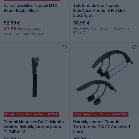
Dviračių laikiklis Topeak MTX
Telefono dėklas Topeak
Beam Rack II Black
RideCase iPhone 15 Pro Max
black/gray
52,99 €
38,99 €
47,69 €
Rekomenduojama gamintojo kaina:
kaina su kodu
47,99 €
Mažiausia kaina: 50,34 €
Papildomai -5 % su kodu EXTRA
Papildomai -5 % su kodu EXTRA
Topeak Mountain DA G dvigubo
Dviračių sparnai Topeak
veikimo dviračių pompa juoda
Tetrafender G1&G2 Gravel set
T-TMDA-1G
black