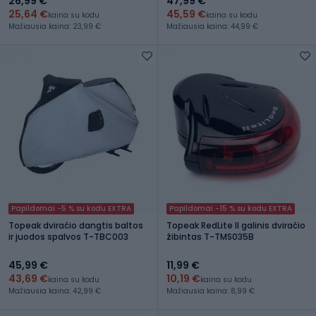
26,99 €
47,99 €
25,64 €
45,59 €
kaina su kodu
kaina su kodu
Mažiausia kaina: 23,99 €
Mažiausia kaina: 44,99 €
Papildomai -5 % su kodu EXTRA
Papildomai -15 % su kodu EXTRA
Topeak dviračio dangtis baltos
Topeak RedLite II galinis dviračio
ir juodos spalvos T-TBC003
žibintas T-TMS035B
45,99 €
11,99 €
43,69 €
10,19 €
kaina su kodu
kaina su kodu
Mažiausia kaina: 42,99 €
Mažiausia kaina: 8,99 €