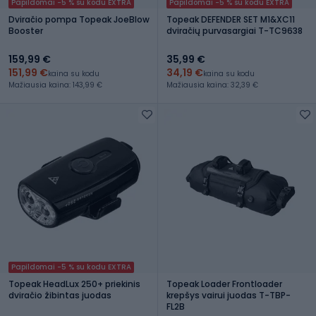
Papildomai -5 % su kodu EXTRA
Papildomai -5 % su kodu EXTRA
Dviračio pompa Topeak JoeBlow
Topeak DEFENDER SET M1&XC11
Booster
dviračių purvasargiai T-TC9638
159,99 €
35,99 €
151,99 €
34,19 €
kaina su kodu
kaina su kodu
Mažiausia kaina: 143,99 €
Mažiausia kaina: 32,39 €
Papildomai -5 % su kodu EXTRA
Topeak HeadLux 250+ priekinis
Topeak Loader Frontloader
dviračio žibintas juodas
krepšys vairui juodas T-TBP-
FL2B