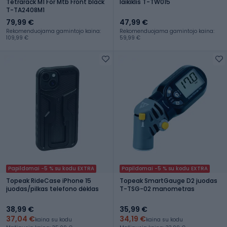
Tetrarack M1 For Mtb Front black
laikiklis T-TW015
T-TA2408M1
79,99 €
47,99 €
Rekomenduojama gamintojo kaina:
Rekomenduojama gamintojo kaina:
109,99 €
59,99 €
Papildomai -5 % su kodu EXTRA
Papildomai -5 % su kodu EXTRA
Topeak RideCase iPhone 15
Topeak SmartGauge D2 juodas
juodas/pilkas telefono dėklas
T-TSG-02 manometras
38,99 €
35,99 €
37,04 €
34,19 €
kaina su kodu
kaina su kodu