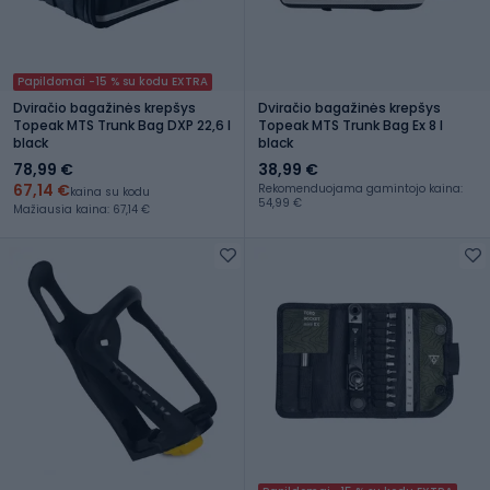
Papildomai -15 % su kodu EXTRA
Dviračio bagažinės krepšys
Dviračio bagažinės krepšys
Topeak MTS Trunk Bag DXP 22,6 l
Topeak MTS Trunk Bag Ex 8 l
black
black
78,99 €
38,99 €
67,14 €
Rekomenduojama gamintojo kaina:
kaina su kodu
54,99 €
Mažiausia kaina: 67,14 €