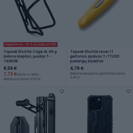
Papildomai -10 % su kodu EXTRA
Topeak Shuttle Cage AL 49 g
Topeak Shuttle Lever 1.1
bidono krepšys, juodas T-
geltonos spalvos T-TTL001
TA9511B
padangų šaukštai
8,59 €
4,79 €
7,73 €
Rekomenduojama gamintojo kaina:
kaina su kodu
5,49 €
Mažiausia kaina: 8,59 €