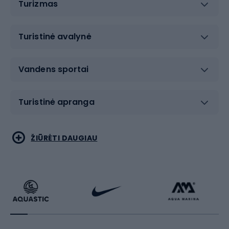
Turizmas
Turistinė avalynė
Vandens sportai
Turistinė apranga
Bėgimas
Koviniai sportai
ŽIŪRĖTI DAUGIAU
Dviračiai
Čiuožimas
Dviratininkų apranga
Rakečių sportas