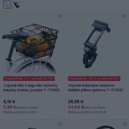
Papildomai -5 % su kodu EXTRA
Papildomai -15 % su kodu EXTRA
Topeak Mtx Cargo Net dviračių
Topeak Ridecase telefono
krepšių tinklas, juodas T-TCN02
laikiklis pilkos spalvos T-TC1021
6,19 €
28,99 €
5,88 €
24,64 €
kaina su kodu
kaina su kodu
Mažiausia kaina: 6,19 €
Mažiausia kaina: 26,09 €