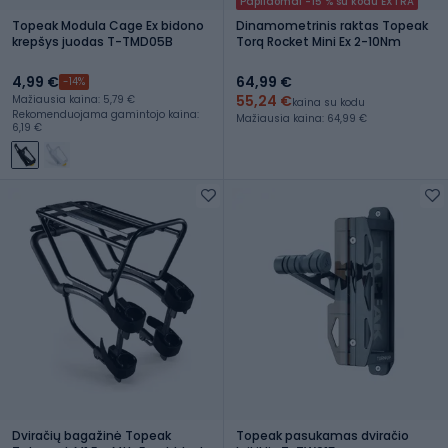
Papildomai -15 % su kodu EXTRA
Topeak Modula Cage Ex bidono
Dinamometrinis raktas Topeak
krepšys juodas T-TMD05B
Torq Rocket Mini Ex 2-10Nm
4,99 €
64,99 €
-14%
55,24 €
Mažiausia kaina: 5,79 €
kaina su kodu
Rekomenduojama gamintojo kaina:
Mažiausia kaina: 64,99 €
6,19 €
Dviračių bagažinė Topeak
Topeak pasukamas dviračio