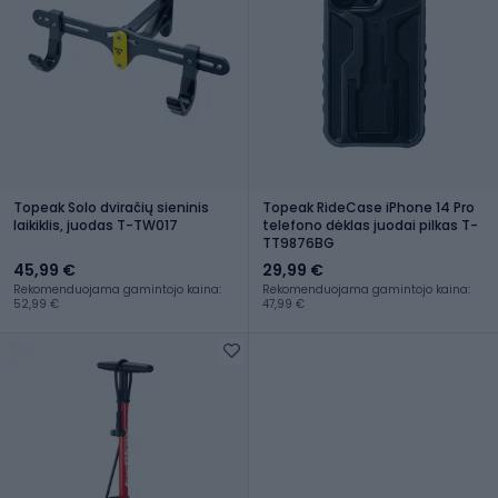
Topeak Solo dviračių sieninis
Topeak RideCase iPhone 14 Pro
laikiklis, juodas T-TW017
telefono dėklas juodai pilkas T-
TT9876BG
45,99 €
29,99 €
Rekomenduojama gamintojo kaina:
Rekomenduojama gamintojo kaina:
52,99 €
47,99 €