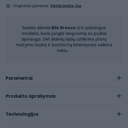
Originalūs gaminiai
Patikrinkite čia
Saulės akiniai
Bliz Breeze
yra pažangus
modelis, kuris jungia lengvumą su puikia
apsauga. Dėl didelių lęšių užtikrina platų
matymo lauką ir komfortą intensyvios veiklos
metu.
Parametrai
Produkto aprašymas
Technologijos