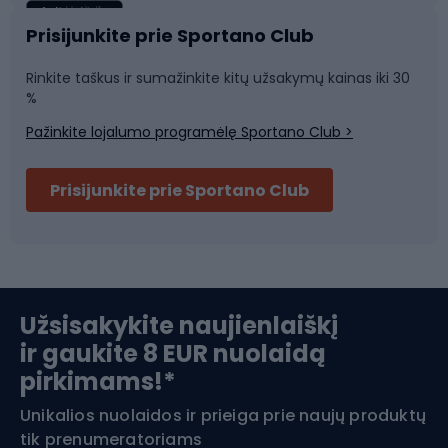
Sportinė medicina
Komandinis sportas
Prisijunkite prie Sportano Club
Rinkite taškus ir sumažinkite kitų užsakymų kainas iki 30
Sporto salė ir fitnesas
%
Pažinkite lojalumo programėlę Sportano Club >
Dviračių šalmai
Prisijunkite prie Sportano Club
Ski touring
Slidinėjimas
Užsisakykite naujienlaiškį
ir gaukite 8 EUR nuolaidą
Apranga žiemos sportui
pirkimams!*
Unikalios nuolaidos ir prieiga prie naujų produktų
Šiaurietiškas ėjimas
tik prenumeratoriams