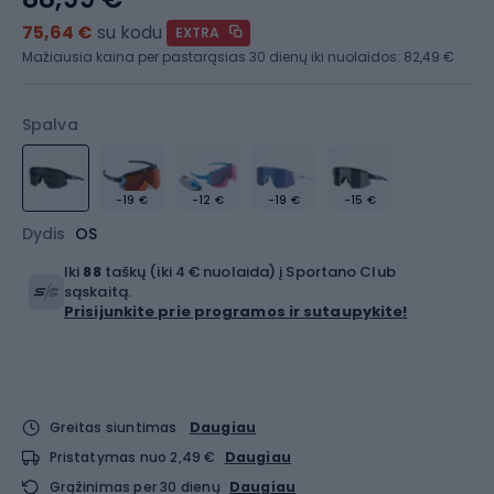
75,64 €
su kodu
EXTRA
Mažiausia kaina per pastarąsias 30 dienų iki nuolaidos:
82,49 €
Spalva
-19 €
-12 €
-19 €
-15 €
Dydis
OS
Iki
88
taškų (iki 4 € nuolaida) į Sportano Club
sąskaitą.
Prisijunkite prie programos ir sutaupykite!
Greitas siuntimas
Daugiau
Pristatymas nuo 2,49 €
Daugiau
Grąžinimas per 30 dienų
Daugiau