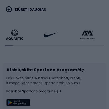
Bėgimas
Koviniai sportai
ŽIŪRĖTI DAUGIAU
Dviračiai
Čiuožimas
Dviratininkų apranga
Rakečių sportas
Dviračių priedai
Dviračių batai
Atsisiųskite Sportano programėlę
Dviračių dalys
Rogutės ir čiuožynės
Prisijunkite prie tūkstančių patenkintų klientų
ir mėgaukitės patogiu sporto prekių pirkimu
Laipiojimas
Snieglenčių sportas
Pažinkite Sportano programėlę >
Žvejyba
Plaukimas