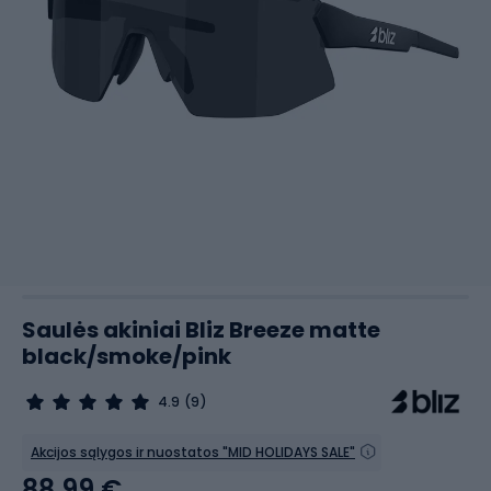
Saulės akiniai Bliz Breeze matte
black/smoke/pink
4.9
(9)
Akcijos sąlygos ir nuostatos "MID HOLIDAYS SALE"
88,99 €