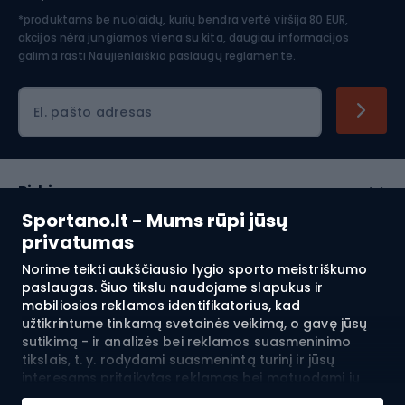
*produktams be nuolaidų, kurių bendra vertė viršija 80 EUR,
akcijos nėra jungiamos viena su kita, daugiau informacijos
galima rasti
Naujienlaiškio paslaugų reglamente.
El. pašto adresas
Pirkimas
Sportano.lt - Mums rūpi jūsų
Klientų aptarnavimas
privatumas
Norime teikti aukščiausio lygio sporto meistriškumo
Reglamentai
paslaugas. Šiuo tikslu naudojame slapukus ir
mobiliosios reklamos identifikatorius, kad
Apie mus
užtikrintume tinkamą svetainės veikimą, o gavę jūsų
sutikimą - ir analizės bei reklamos suasmeninimo
tikslais, t. y. rodydami suasmenintą turinį ir jūsų
interesams pritaikytas reklamas bei matuodami jų
Pristatymas į:
LT
efektyvumą. Slapukai ir mobiliosios reklamos