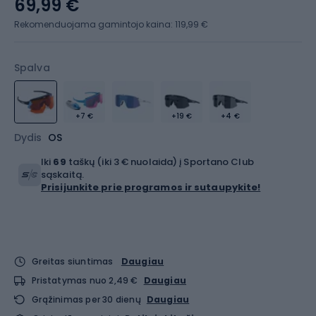
69,99 €
Rekomenduojama gamintojo kaina: 119,99 €
Spalva
+7 €
+19 €
+4 €
Dydis
OS
Iki
69
taškų (iki 3 € nuolaida) į Sportano Club
sąskaitą.
Prisijunkite prie programos ir sutaupykite!
Greitas siuntimas
Daugiau
Pristatymas nuo 2,49 €
Daugiau
Grąžinimas per 30 dienų
Daugiau