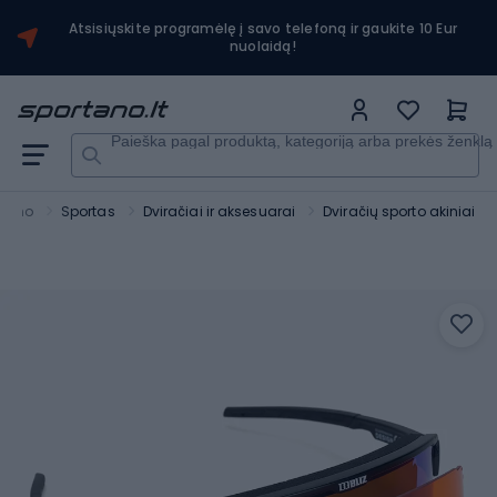
Atsisiųskite programėlę į savo telefoną ir gaukite 10 Eur
nuolaidą!
Paieška pagal produktą, kategoriją arba prekės ženklą
rtano
Sportas
Dviračiai ir aksesuarai
Dviračių sporto akiniai