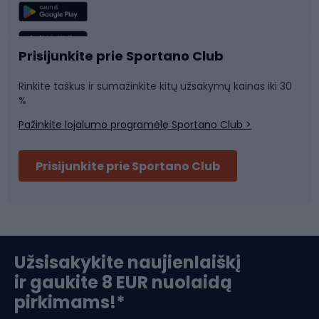
Žvejyba
Plaukimas
Sportinė medicina
Komandinis sportas
Prisijunkite prie Sportano Club
Rinkite taškus ir sumažinkite kitų užsakymų kainas iki 30
Sporto salė ir fitnesas
%
Pažinkite lojalumo programėlę Sportano Club >
Dviračių šalmai
Prisijunkite prie Sportano Club
Ski touring
Slidinėjimas
Užsisakykite naujienlaiškį
ir gaukite 8 EUR nuolaidą
Apranga žiemos sportui
pirkimams!*