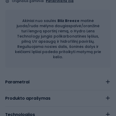
Originalūs gaminiai
Patikrinkite čia
Akiniai nuo saulės
Bliz Breeze
matinė
juoda/ruda mėlyna daugiaspalvė/oranžinė
turi lengvą sportinį rėmą, o Hydro Lens
Technology jungia polikarbonatines lęšius,
pilną UV apsaugą ir hidrofilinį paviršių.
Reguliuojama nosies dalis, šoninės dalys ir
keičiami lęšiai padeda pritaikyti matymą prie
kelio.
Parametrai
Produkto aprašymas
Technologijos