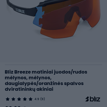
Bliz Breeze matiniai juodos/rudos
mėlynos, mėlynos,
daugialypės/oranžinės spalvos
dviratininkų akiniai
4.9
(9)