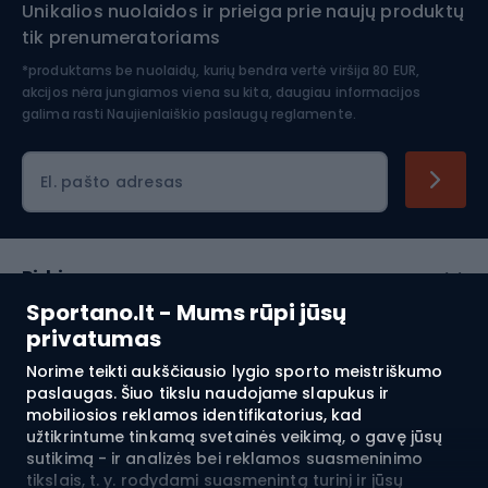
Unikalios nuolaidos ir prieiga prie naujų produktų
Šiaurietiškas ėjimas
tik prenumeratoriams
*produktams be nuolaidų, kurių bendra vertė viršija 80 EUR,
akcijos nėra jungiamos viena su kita, daugiau informacijos
galima rasti
Naujienlaiškio paslaugų reglamente.
El. pašto adresas
Pirkimas
Sportano.lt - Mums rūpi jūsų
Klientų aptarnavimas
privatumas
Norime teikti aukščiausio lygio sporto meistriškumo
Reglamentai
paslaugas. Šiuo tikslu naudojame slapukus ir
mobiliosios reklamos identifikatorius, kad
Apie mus
užtikrintume tinkamą svetainės veikimą, o gavę jūsų
sutikimą - ir analizės bei reklamos suasmeninimo
tikslais, t. y. rodydami suasmenintą turinį ir jūsų