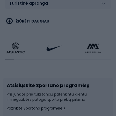
Turistinė apranga
Bėgimas
Koviniai sportai
ŽIŪRĖTI DAUGIAU
Dviračiai
Čiuožimas
Dviratininkų apranga
Rakečių sportas
Dviračių priedai
Dviračių batai
Atsisiųskite Sportano programėlę
Dviračių dalys
Rogutės ir čiuožynės
Prisijunkite prie tūkstančių patenkintų klientų
ir mėgaukitės patogiu sporto prekių pirkimu
Laipiojimas
Snieglenčių sportas
Pažinkite Sportano programėlę >