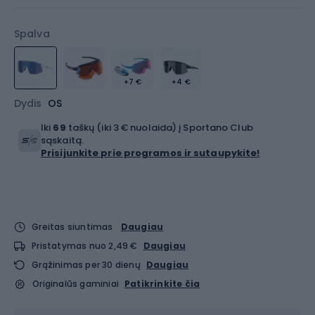
Spalva
+7 €
+4 €
Dydis
OS
Iki
69
taškų (iki 3 € nuolaida) į Sportano Club
sąskaitą.
Prisijunkite prie programos ir sutaupykite!
Greitas siuntimas
Daugiau
Pristatymas nuo 2,49 €
Daugiau
Grąžinimas per 30 dienų
Daugiau
Originalūs gaminiai
Patikrinkite čia