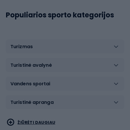
Populiarios sporto kategorijos
Turizmas
Turistinė avalynė
Vandens sportai
Turistinė apranga
Bėgimas
Koviniai sportai
ŽIŪRĖTI DAUGIAU