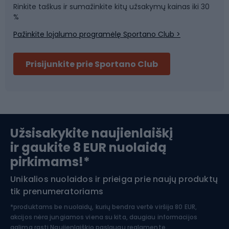
Rinkite taškus ir sumažinkite kitų užsakymų kainas iki 30
Sporto salė ir fitnesas
%
Pažinkite lojalumo programėlę Sportano Club >
Dviračių šalmai
Prisijunkite prie Sportano Club
Ski touring
Slidinėjimas
Užsisakykite naujienlaiškį
ir gaukite 8 EUR nuolaidą
Apranga žiemos sportui
pirkimams!*
Unikalios nuolaidos ir prieiga prie naujų produktų
Šiaurietiškas ėjimas
tik prenumeratoriams
*produktams be nuolaidų, kurių bendra vertė viršija 80 EUR,
akcijos nėra jungiamos viena su kita, daugiau informacijos
galima rasti
Naujienlaiškio paslaugų reglamente.