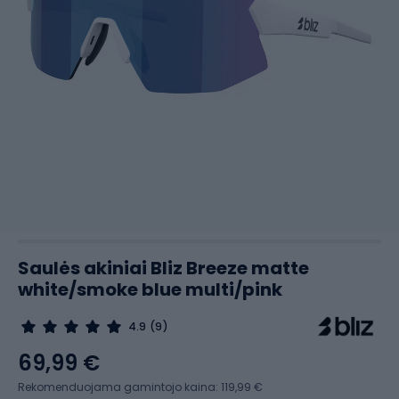
Saulės akiniai Bliz Breeze matte
white/smoke blue multi/pink
4.9
(9)
69,99 €
Rekomenduojama gamintojo kaina: 119,99 €