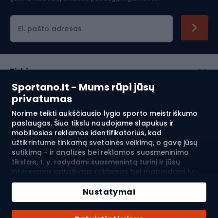
El. pašto adresas
Pirkimas
Sportano.lt - Mums rūpi jūsų
Klientų aptarnavimas
privatumas
Norime teikti aukščiausio lygio sporto meistriškumo
Reglamentai
paslaugas. Šiuo tikslu naudojame slapukus ir
mobiliosios reklamos identifikatorius, kad
Apie mus
užtikrintume tinkamą svetainės veikimą, o gavę jūsų
sutikimą - ir analizės bei reklamos suasmeninimo
tikslais, t. y. rodydami suasmenintą turinį ir jūsų
interesams pritaikytas reklamas bei matuodami jų
Pristatymas į:
LT
efektyvumą. Slapukai ir mobiliosios reklamos
Pridėti į krepšelį
identifikatoriai gali būti naudojami tiek suasmenintai,
Nustatymai
tiek neasmeninei reklamai - priklausomai nuo jūsų
Kiekis
pateiktų sutikimų. Jei spustelėsite „Priimti viską“,
© 2026 Sportano
Pirkite su