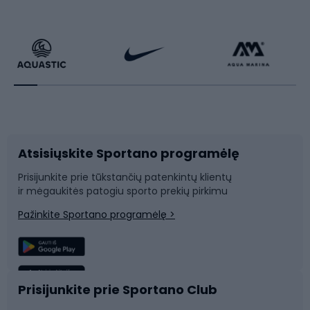
Dviračiai
Čiuožimas
Dviratininkų apranga
Rakečių sportas
Dviračių priedai
Dviračių batai
Atsisiųskite Sportano programėlę
Dviračių dalys
Rogutės ir čiuožynės
Prisijunkite prie tūkstančių patenkintų klientų
ir mėgaukitės patogiu sporto prekių pirkimu
Laipiojimas
Snieglenčių sportas
Pažinkite Sportano programėlę >
Žvejyba
Plaukimas
Sportinė medicina
Komandinis sportas
Prisijunkite prie Sportano Club