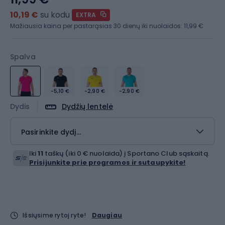
10,19 €
su kodu
EXTRA
Mažiausia kaina per pastarąsias 30 dienų iki nuolaidos:
11,99 €
Spalva
-5,10 €
-2,90 €
-2,90 €
Dydis
Dydžių lentelė
Pasirinkite dydį...
Iki
11
taškų (iki 0 € nuolaida) į Sportano Club sąskaitą.
Prisijunkite prie programos ir sutaupykite!
Išsiųsime rytoj ryte!
Daugiau