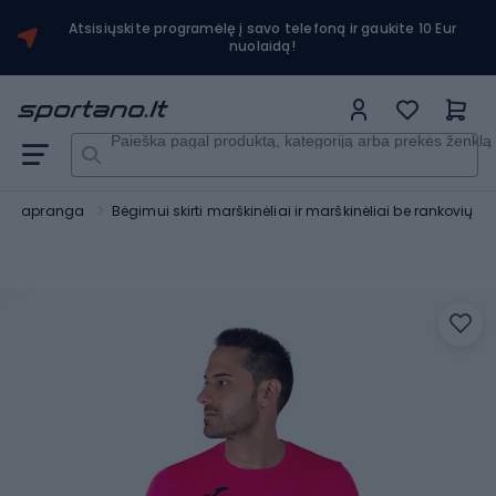
Atsisiųskite programėlę į savo telefoną ir gaukite 10 Eur
nuolaidą!
Paieška pagal produktą, kategoriją arba prekės ženklą
mo apranga
Bėgimui skirti marškinėliai ir marškinėliai be rankovių