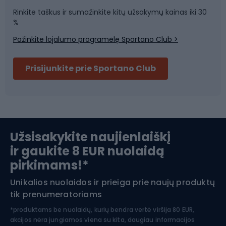
Rinkite taškus ir sumažinkite kitų užsakymų kainas iki 30
Sporto salė ir fitnesas
%
Pažinkite lojalumo programėlę Sportano Club >
Dviračių šalmai
Prisijunkite prie Sportano Club
Ski touring
Slidinėjimas
Užsisakykite naujienlaiškį
ir gaukite 8 EUR nuolaidą
Apranga žiemos sportui
pirkimams!*
Unikalios nuolaidos ir prieiga prie naujų produktų
Šiaurietiškas ėjimas
tik prenumeratoriams
*produktams be nuolaidų, kurių bendra vertė viršija 80 EUR,
akcijos nėra jungiamos viena su kita, daugiau informacijos