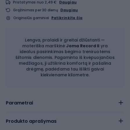
Pristatymas nuo 2,49 €
Daugiau
Grąžinimas per 30 dienų
Daugiau
Originalūs gaminiai
Patikrinkite čia
Lengva, pralaidi ir greitai džiūstanti —
moteriška marškinė
Joma Record II
yra
idealus pasirinkimas bėgimo treniruotėms
šiltomis dienomis. Pagaminta iš kvėpuojančios
medžiagos, ji užtikrina komfortą ir pašalina
drėgmę, padėdama tau išlikti gaivai
kiekviename kilometre.
Parametrai
Produkto aprašymas