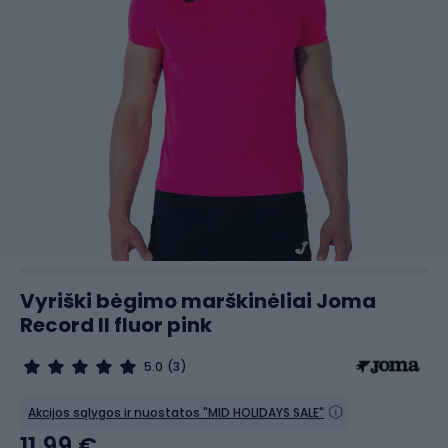
Vyriški bėgimo marškinėliai Joma
Record II fluor pink
5.0
(3)
Akcijos sąlygos ir nuostatos "MID HOLIDAYS SALE"
11,99 €