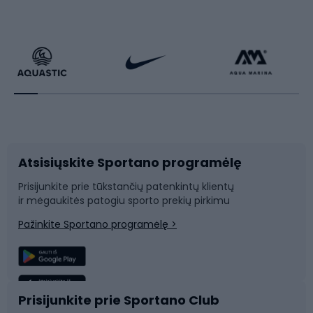
Dviračiai
Čiuožimas
Dviratininkų apranga
Rakečių sportas
Dviračių priedai
Dviračių batai
Atsisiųskite Sportano programėlę
Dviračių dalys
Rogutės ir čiuožynės
Prisijunkite prie tūkstančių patenkintų klientų
ir mėgaukitės patogiu sporto prekių pirkimu
Laipiojimas
Snieglenčių sportas
Pažinkite Sportano programėlę >
Žvejyba
Plaukimas
Sportinė medicina
Komandinis sportas
Prisijunkite prie Sportano Club