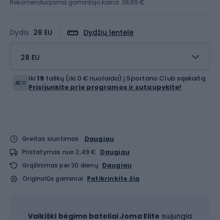
Rekomenduojama gamintojo kaina: 38,99 €
Dydis
28 EU
Dydžių lentelė
28 EU
Iki
19
taškų (iki 0 € nuolaida) į Sportano Club sąskaitą.
Prisijunkite prie programos ir sutaupykite!
Greitas siuntimas
Daugiau
Pristatymas nuo 2,49 €
Daugiau
Grąžinimas per 30 dienų
Daugiau
Originalūs gaminiai
Patikrinkite čia
Vaikiški bėgimo bateliai Joma Elite
sujungia