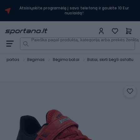
Atsisiųskite programėlę į savo telefoną ir gaukite 10 Eur
nuolaidą!
Paieška pagal produktą, kategoriją arba prekės ženklą
Sportas
Bėgimas
Bėgimo batai
Batai, skirti bėgti asfaltu