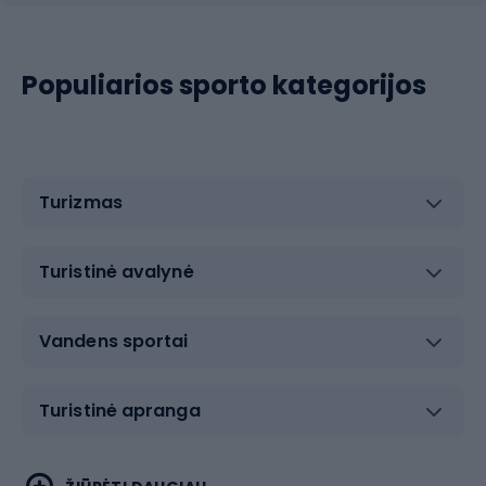
Populiarios sporto kategorijos
Turizmas
Turistinė avalynė
Vandens sportai
Turistinė apranga
Bėgimas
Koviniai sportai