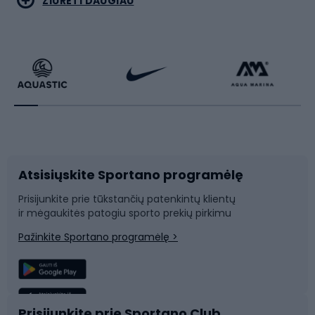
ŽIŪRĖTI DAUGIAU
Dviračiai
Čiuožimas
Dviratininkų apranga
Rakečių sportas
Dviračių priedai
Dviračių batai
Atsisiųskite Sportano programėlę
Dviračių dalys
Rogutės ir čiuožynės
Prisijunkite prie tūkstančių patenkintų klientų
ir mėgaukitės patogiu sporto prekių pirkimu
Laipiojimas
Snieglenčių sportas
Pažinkite Sportano programėlę >
Žvejyba
Plaukimas
Sportinė medicina
Komandinis sportas
Prisijunkite prie Sportano Club