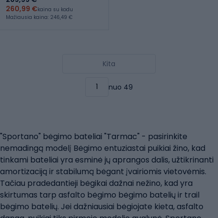
260,99 €
kaina su kodu
Mažiausia kaina: 246,49 €
Kita
nuo 49
"Sportano" bėgimo bateliai "Tarmac" - pasirinkite
nemadingą modelį Bėgimo entuziastai puikiai žino, kad
tinkami bateliai yra esminė jų aprangos dalis, užtikrinanti
amortizaciją ir stabilumą bėgant įvairiomis vietovėmis.
Tačiau pradedantieji bėgikai dažnai nežino, kad yra
skirtumas tarp asfalto bėgimo bėgimo batelių ir trail
bėgimo batelių. Jei dažniausiai bėgiojate kieta, asfalto