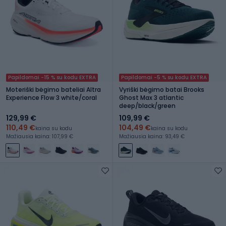
Papildomai -15 % su kodu EXTRA
Papildomai -5 % su kodu EXTRA
Moteriški bėgimo bateliai Altra
Vyriški bėgimo batai Brooks
Experience Flow 3 white/coral
Ghost Max 3 atlantic
deep/black/green
129,99 €
109,99 €
110,49 €
104,49 €
kaina su kodu
kaina su kodu
Mažiausia kaina: 107,99 €
Mažiausia kaina: 93,49 €