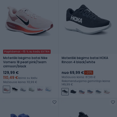
Papildomai -15 % su kodu EXTRA
Moteriški bėgimo batai Nike
Moteriški bėgimo batai HOKA
Vomero 18 pearl pink/team
Rincon 4 black/white
crimson/black
129,99 €
nuo 69,99 €
-20%
110,49 €
Mažiausia kaina: 87,99 €
kaina su kodu
Rekomenduojama gamintojo kaina:
Mažiausia kaina: 113,99 €
149,99 €