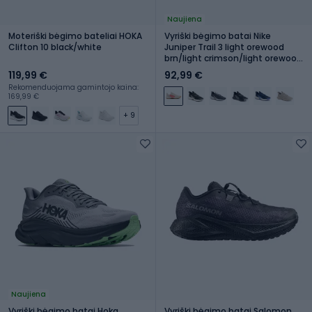
Naujiena
Moteriški bėgimo bateliai HOKA
Vyriški bėgimo batai Nike
Clifton 10 black/white
Juniper Trail 3 light orewood
brn/light crimson/light orewood
brn
119,99 €
92,99 €
Rekomenduojama gamintojo kaina:
169,99 €
+ 9
Naujiena
Vyriški bėgimo batai Hoka
Vyriški bėgimo batai Salomon