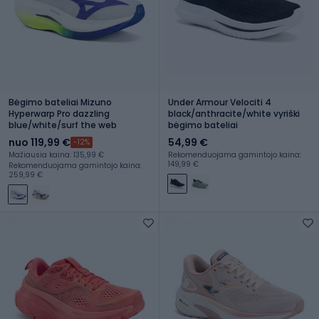
Bėgimo bateliai Mizuno
Under Armour Velociti 4
Hyperwarp Pro dazzling
black/anthracite/white vyriški
blue/white/surf the web
bėgimo bateliai
nuo 119,99 €
54,99 €
-12%
Mažiausia kaina: 135,99 €
Rekomenduojama gamintojo kaina:
149,99 €
Rekomenduojama gamintojo kaina:
259,99 €