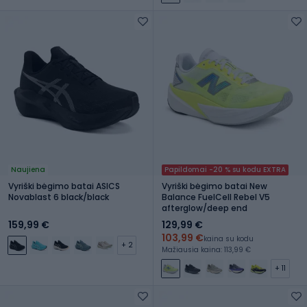
Naujiena
Papildomai -20 % su kodu EXTRA
Vyriški bėgimo batai ASICS
Vyriški bėgimo batai New
Novablast 6 black/black
Balance FuelCell Rebel V5
afterglow/deep end
159,99 €
129,99 €
103,99 €
kaina su kodu
+ 2
Mažiausia kaina: 113,99 €
+ 11