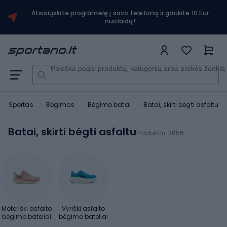
Atsisiųskite programėlę į savo telefoną ir gaukite 10 Eur
nuolaidą!
Paieška pagal produktą, kategoriją arba prekės ženklą
Sportas
Bėgimas
Bėgimo batai
Batai, skirti bėgti asfaltu
Batai, skirti bėgti asfaltu
Produktai:
2656
Moteriški asfalto
Vyriški asfalto
bėgimo bateliai
bėgimo bateliai