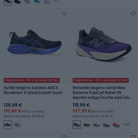
+ 7
Papildomai -15 % su kodu EXTRA
Papildomai -10 % su kodu EXTRA
Vyriški bėgimo bateliai ASICS
Moteriški bėgimo batai New
Novablast 5 black/cobalt burst
Balance FuelCell Rebel V5
electric indigo/truffle salt/silver
metallic
129,99 €
119,99 €
110,49 €
107,99 €
kaina su kodu
kaina su kodu
Mažiausia kaina: 116,99 €
Mažiausia kaina: 113,99 €
+ 13