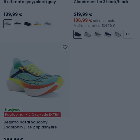
9 ultimate grey/black/grey
Cloudmonster 3 black/black
189,99 €
219,99 €
186,99 €
kaina su kodu
Mažiausia kaina: 134,99 €
+ 3
Naujiena
Papildomai -10 % su kodu EXTRA
Bėgimo batai Saucony
Endorphin Elite 2 splash/fire
289,99 €