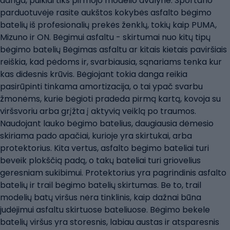
danga, puikiai tiks pirmojo modelio avalynė. Sportano
parduotuvėje rasite aukštos kokybės asfalto bėgimo
batelių iš profesionalių prekės ženklų, tokių kaip PUMA,
Mizuno ir ON. Bėgimui asfaltu - skirtumai nuo kitų tipų
bėgimo batelių Bėgimas asfaltu ar kitais kietais paviršiais
reiškia, kad pėdoms ir, svarbiausia, sąnariams tenka kur
kas didesnis krūvis. Bėgiojant tokia danga reikia
pasirūpinti tinkama amortizacija, o tai ypač svarbu
žmonėms, kurie bėgioti pradeda pirmą kartą, kovoja su
viršsvoriu arba grįžta į aktyvią veiklą po traumos.
Naudojant lauko bėgimo batelius, daugiausia dėmesio
skiriama pado apačiai, kurioje yra skirtukai, arba
protektorius. Kita vertus, asfalto bėgimo bateliai turi
beveik plokščią padą, o takų bateliai turi griovelius
geresniam sukibimui. Protektorius yra pagrindinis asfalto
batelių ir trail bėgimo batelių skirtumas. Be to, trail
modelių batų viršus nėra tinklinis, kaip dažnai būna
judėjimui asfaltu skirtuose bateliuose. Bėgimo bekele
batelių viršus yra storesnis, labiau austas ir atsparesnis