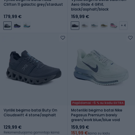
Clifton 11 galactic grey/stardust
Aero Glide 4 GRVL
black/asphalt/black
179,99 €
159,99 €
+ 4
Papildomai -5 % su kodu EXTRA
Vyriški bėgimo batai Buty On
Moteriški bėgimo batai Nike
Cloudswift 4 stone/asphalt
Pegasus Premium barely
green/work blue/blue void
129,99 €
159,99 €
151,99 €
Rekomenduojama gamintojo kaina:
kaina su kodu