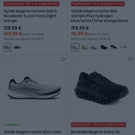
Papildomai -20 % su kodu EXTRA
Papildomai -5 % su kodu EXTRA
Vyriški bėgimo bateliai ASICS
Vyriški bėgimo batai Nike
Novablast 5 cold moss/light
Vomero Plus hydrogen
orange
blue/white/total orange/black
129,99 €
159,99 €
103,99 €
151,99 €
kaina su kodu
kaina su kodu
Mažiausia kaina: 103,99 €
Mažiausia kaina: 127,49 €
+ 10
Naujiena
Papildomai -15 % su kodu EXTRA
Vyriški bėgimo batai Altra Torin
Moteriški bėgimo batai On