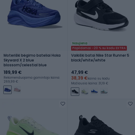
Naujiena
Papildomai -20 % su kodu EXTRA
Moteriški bėgimo bateliai Hoka
Vaikiški batai Nike Star Runner 5
Skyward X 2 blue
black/white/white
blossom/celestial blue
189,99 €
47,99 €
38,39 €
Rekomenduojama gamintojo kaina:
kaina su kodu
269,99 €
Mažiausia kaina: 31,19 €