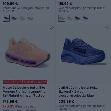
109,99 €
119,99 €
Rekomenduojama gamintojo kaina:
Rekomenduojama gamintojo kaina:
169,99 €
169,99 €
Papildomai -5 % su kodu EXTRA
Moteriški bėgimo batai Nike
Vyriški bėgimo batai Hoka
Vomero Premium tangerine
Skyward X 2 blue
tint/bright crimson/tattoo
blossom/celestial blue
179,99 €
209,99 €
170,99 €
Rekomenduojama gamintojo kaina:
kaina su kodu
269,99 €
Mažiausia kaina: 159,99 €