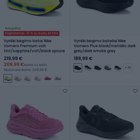
Naujiena
Papildomai -5 % su kodu EXTRA
Vyriški bėgimo batai Nike
Vyriški bėgimo bateliai Nike
Vomero Premium volt
Vomero Plus black/metallic dark
tint/sapphire/volt/black spruce
grey/dark smoke grey
219,99 €
189,99 €
208,99 €
kaina su kodu
+ 10
Mažiausia kaina: 209,99 €