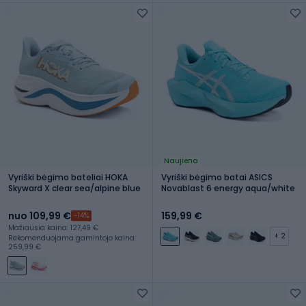
Naujiena
Vyriški bėgimo bateliai HOKA
Vyriški bėgimo batai ASICS
Skyward X clear sea/alpine blue
Novablast 6 energy aqua/white
nuo 109,99 €
159,99 €
-14%
Mažiausia kaina: 127,49 €
+ 2
Rekomenduojama gamintojo kaina:
259,99 €