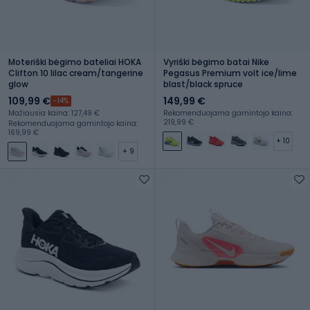
Moteriški bėgimo bateliai HOKA
Vyriški bėgimo batai Nike
Clifton 10 lilac cream/tangerine
Pegasus Premium volt ice/lime
glow
blast/black spruce
109,99 €
149,99 €
-14%
Mažiausia kaina: 127,49 €
Rekomenduojama gamintojo kaina:
219,99 €
Rekomenduojama gamintojo kaina:
169,99 €
+ 10
+ 9