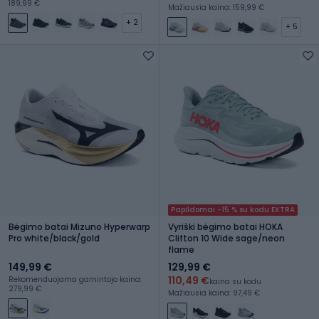
189,99 €
Mažiausia kaina: 159,99 €
+ 2
+ 5
Papildomai -15 % su kodu EXTRA
Bėgimo batai Mizuno Hyperwarp
Vyriški bėgimo batai HOKA
Pro white/black/gold
Clifton 10 Wide sage/neon
flame
149,99 €
129,99 €
110,49 €
Rekomenduojama gamintojo kaina:
kaina su kodu
279,99 €
Mažiausia kaina: 97,49 €