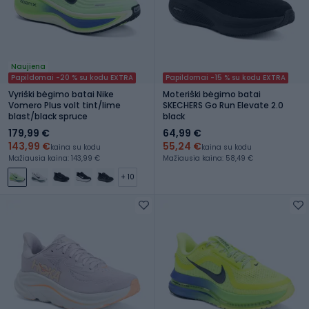
Naujiena
Papildomai -20 % su kodu EXTRA
Papildomai -15 % su kodu EXTRA
Vyriški bėgimo batai Nike
Moteriški bėgimo batai
Vomero Plus volt tint/lime
SKECHERS Go Run Elevate 2.0
blast/black spruce
black
179,99 €
64,99 €
143,99 €
55,24 €
kaina su kodu
kaina su kodu
Mažiausia kaina: 143,99 €
Mažiausia kaina: 58,49 €
+ 10