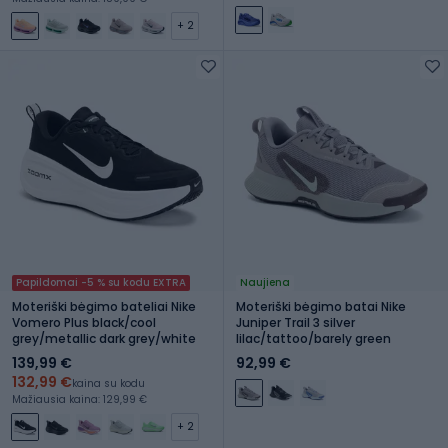
+ 2
Papildomai -5 % su kodu EXTRA
Naujiena
Moteriški bėgimo bateliai Nike
Moteriški bėgimo batai Nike
Vomero Plus black/cool
Juniper Trail 3 silver
grey/metallic dark grey/white
lilac/tattoo/barely green
139,99 €
92,99 €
132,99 €
kaina su kodu
Mažiausia kaina: 129,99 €
+ 2