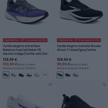
Papildomai -20 % su kodu EXTRA
Papildomai -10 % su kodu EXTRA
Vyriški bėgimo batai New
Vyriški bėgimo bateliai Brooks
Balance FuelCell Rebel V5
Ghost 17 black/grey/white
electric indigo/truffle salt/silver
metallic
129,99 €
109,99 €
103,99 €
98,99 €
kaina su kodu
kaina su kodu
Mažiausia kaina: 109,99 €
Mažiausia kaina: 104,49 €
+ 11