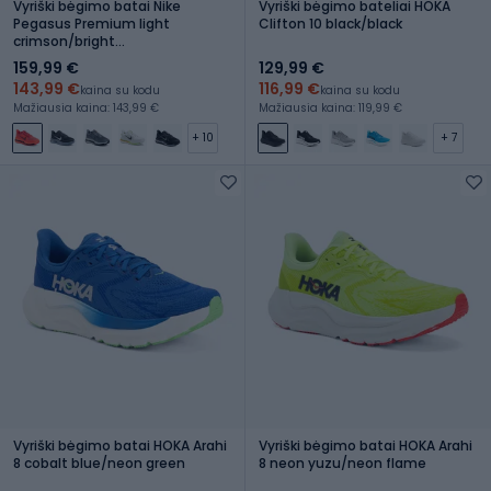
Vyriški bėgimo batai Nike
Vyriški bėgimo bateliai HOKA
Pegasus Premium light
Clifton 10 black/black
crimson/bright
crimson/black/team red
159,99 €
129,99 €
143,99 €
116,99 €
kaina su kodu
kaina su kodu
Mažiausia kaina: 143,99 €
Mažiausia kaina: 119,99 €
+ 10
+ 7
Vyriški bėgimo batai HOKA Arahi
Vyriški bėgimo batai HOKA Arahi
8 cobalt blue/neon green
8 neon yuzu/neon flame