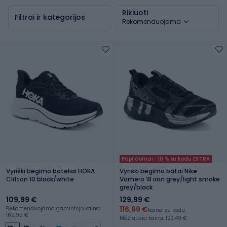
Rikiuoti
Filtrai ir kategorijos
Rekomenduojama
Papildomai -10 % su kodu EXTRA
Vyriški bėgimo bateliai HOKA
Vyriški bėgimo batai Nike
Clifton 10 black/white
Vomero 18 iron grey/light smoke
grey/black
109,99 €
129,99 €
116,99 €
Rekomenduojama gamintojo kaina:
kaina su kodu
169,99 €
Mažiausia kaina: 123,49 €