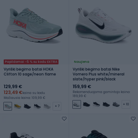
Papildomai -5 % su kodu EXTRA
Naujiena
Vyriški bėgimo batai HOKA
Vyriški bėgimo batai Nike
Clifton 10 sage/neon flame
Vomero Plus white/mineral
slate/hyper pink/black
129,99 €
159,99 €
123,49 €
Rekomenduojama gamintojo kaina:
kaina su kodu
189,99 €
Mažiausia kaina: 109,99 €
+ 10
+ 7