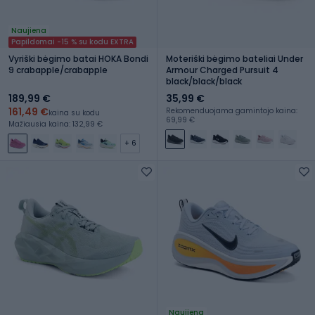
Naujiena
Papildomai -15 % su kodu EXTRA
Vyriški bėgimo batai HOKA Bondi
Moteriški bėgimo bateliai Under
9 crabapple/crabapple
Armour Charged Pursuit 4
black/black/black
189,99 €
35,99 €
161,49 €
Rekomenduojama gamintojo kaina:
kaina su kodu
69,99 €
Mažiausia kaina: 132,99 €
+ 6
Naujiena