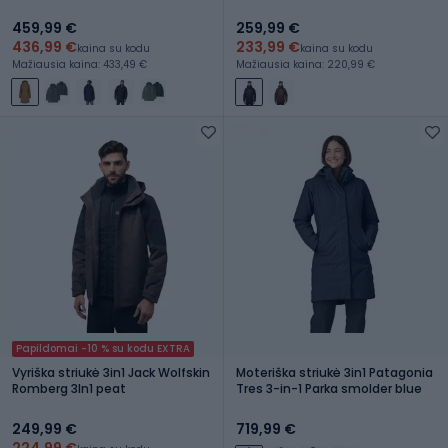
459,99 €
259,99 €
436,99 €
233,99 €
kaina su kodu
kaina su kodu
Mažiausia kaina: 433,49 €
Mažiausia kaina: 220,99 €
Papildomai -10 % su kodu EXTRA
Vyriška striukė 3in1 Jack Wolfskin
Moteriška striukė 3in1 Patagonia
Romberg 3In1 peat
Tres 3-in-1 Parka smolder blue
249,99 €
719,99 €
224,99 €