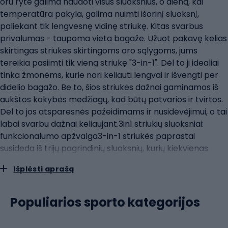
oru ryte galima naudoti visus sluoksnius, o dieną, kai
temperatūra pakyla, galima nuimti išorinį sluoksnį,
paliekant tik lengvesnę vidinę striukę. Kitas svarbus
privalumas - taupoma vieta bagaže. Užuot pakavę kelias
skirtingas striukes skirtingoms oro sąlygoms, jums
tereikia pasiimti tik vieną striukę "3-in-1". Dėl to ji idealiai
tinka žmonėms, kurie nori keliauti lengvai ir išvengti per
didelio bagažo. Be to, šios striukės dažnai gaminamos iš
aukštos kokybės medžiagų, kad būtų patvarios ir tvirtos.
Dėl to jos atsparesnės pažeidimams ir nusidėvėjimui, o tai
labai svarbu dažnai keliaujant.3in1 striukių sluoksniai:
funkcionalumo apžvalga3-in-1 striukės paprastai
susideda iš trijų pagrindinių sluoksnių, kurių kiekvienas
atlieka tam tikrą funkciją: Išorinis sluoksnis: paprastai tai
Išplėsti aprašą
yra vėjo ir vandens nepraleidžianti striukė, kuri yra pirmoji
apsaugos nuo nepalankių oro sąlygų linija. Jos pagrindinė
funkcija - apsaugoti nuo lietaus, sniego ir vėjo, taip pat
Populiarios sporto kategorijos
užtikrinti pralaidumą orui, kuris svarbus fizinio aktyvumo
metu. Vidinis sluoksnis: tai paprastai lengvesnė striukė