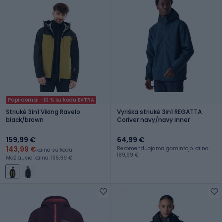
Papildomai -10 % su kodu EXTRA
Striukė 3in1 Viking Ravelo
Vyriška striukė 3in1 REGATTA
black/brown
Coriver navy/navy inner
159,99 €
64,99 €
143,99 €
Rekomenduojama gamintojo kaina:
kaina su kodu
189,99 €
Mažiausia kaina: 135,99 €