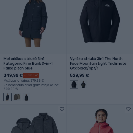
Moteriškas striukė 3in1
Vyriška striukė 3in1 The North
Patagonia Pine Bank 3-in-1
Face Mountain Light Triclimate
Parka pitch blue
Gtx black/npf/r
349,99 €
529,99 €
-30,00 €
Mažiausia kaina: 379,99 €
Rekomenduojama gamintojo kaina:
599,99 €