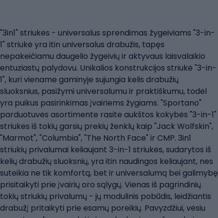
"3in1" striukės - universalus sprendimas žygeiviams "3-in-
1" striukė yra itin universalus drabužis, tapęs
nepakeičiamu daugelio žygeivių ir aktyvaus laisvalaikio
entuziastų palydovu. Unikalios konstrukcijos striukė "3-in-
1", kuri viename gaminyje sujungia kelis drabužių
sluoksnius, pasižymi universalumu ir praktiškumu, todėl
yra puikus pasirinkimas įvairiems žygiams. "Sportano"
parduotuvės asortimente rasite aukštos kokybės "3-in-1"
striukes iš tokių garsių prekių ženklų kaip "Jack Wolfskin",
"Marmot", "Columbia", "The North Face" ir CMP. 3in1
striukių privalumai keliaujant 3-in-1 striukės, sudarytos iš
kelių drabužių sluoksnių, yra itin naudingos keliaujant, nes
suteikia ne tik komfortą, bet ir universalumą bei galimybę
prisitaikyti prie įvairių oro sąlygų. Vienas iš pagrindinių
tokių striukių privalumų - jų modulinis pobūdis, leidžiantis
drabužį pritaikyti prie esamų poreikių. Pavyzdžiui, vėsiu