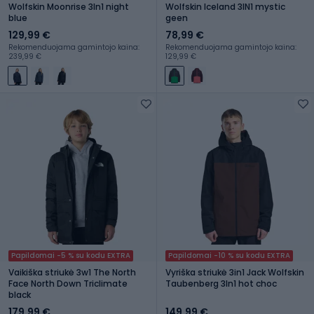
Wolfskin Moonrise 3In1 night
Wolfskin Iceland 3IN1 mystic
blue
geen
129,99 €
78,99 €
Rekomenduojama gamintojo kaina:
Rekomenduojama gamintojo kaina:
239,99 €
129,99 €
Papildomai -5 % su kodu EXTRA
Papildomai -10 % su kodu EXTRA
Vaikiška striukė 3w1 The North
Vyriška striukė 3in1 Jack Wolfskin
Face North Down Triclimate
Taubenberg 3In1 hot choc
black
179,99 €
149,99 €