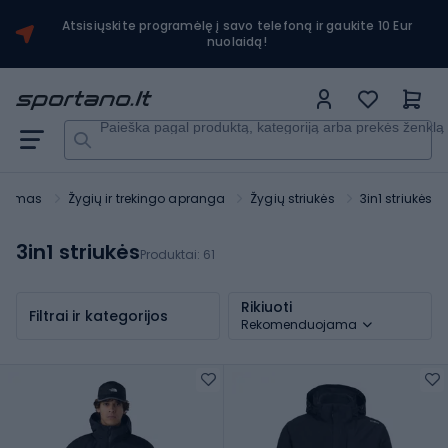
Atsisiųskite programėlę į savo telefoną ir gaukite 10 Eur
nuolaidą!
Paieška pagal produktą, kategoriją arba prekės ženklą
rizmas
Žygių ir trekingo apranga
Žygių striukės
3in1 striukės
3in1 striukės
Produktai:
61
Rikiuoti
Filtrai ir kategorijos
Rekomenduojama