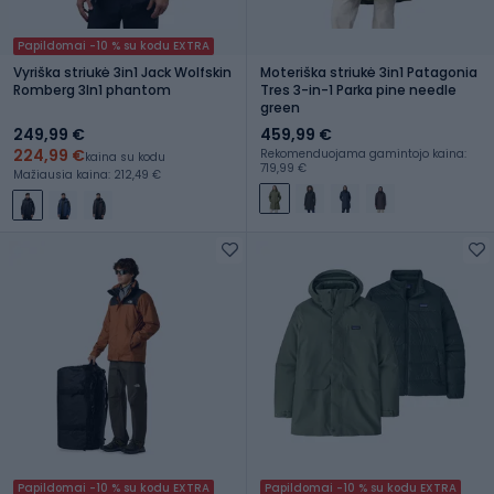
Papildomai -10 % su kodu EXTRA
Vyriška striukė 3in1 Jack Wolfskin
Moteriška striukė 3in1 Patagonia
Romberg 3In1 phantom
Tres 3-in-1 Parka pine needle
green
249,99 €
459,99 €
224,99 €
Rekomenduojama gamintojo kaina:
kaina su kodu
719,99 €
Mažiausia kaina: 212,49 €
Papildomai -10 % su kodu EXTRA
Papildomai -10 % su kodu EXTRA