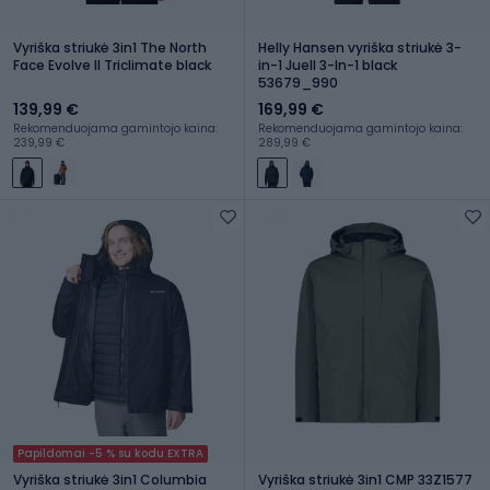
Vyriška striukė 3in1 The North
Helly Hansen vyriška striukė 3-
Face Evolve II Triclimate black
in-1 Juell 3-In-1 black
53679_990
139,99 €
169,99 €
Rekomenduojama gamintojo kaina:
Rekomenduojama gamintojo kaina:
239,99 €
289,99 €
Papildomai -5 % su kodu EXTRA
Vyriška striukė 3in1 Columbia
Vyriška striukė 3in1 CMP 33Z1577