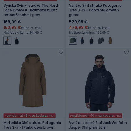
Vyriška 3-in-1 striukė The North
Vyriška 3in1 striukė Patagonia
Face Evolve II Triclimate burnt
Tres 3-in-1 Parka old growth
umber/asphalt grey
green
169,99 €
529,99 €
152,99 €
476,99 €
kaina su kodu
kaina su kodu
Mažiausia kaina: 144,49 €
Mažiausia kaina: 450,49 €
Papildomai -5 % su kodu EXTRA
Papildomai -10 % su kodu EXTRA
Moteriška 3in1 striukė Patagonia
Vyriška striukė 3in1 Jack Wolfskin
Tres 3-in-1 Parka deer brown
Jasper 3In1 phantom