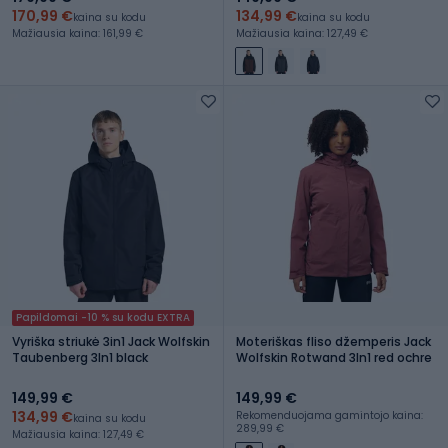
170,99 €
134,99 €
kaina su kodu
kaina su kodu
Mažiausia kaina: 161,99 €
Mažiausia kaina: 127,49 €
Papildomai -10 % su kodu EXTRA
Vyriška striukė 3in1 Jack Wolfskin
Moteriškas fliso džemperis Jack
Taubenberg 3In1 black
Wolfskin Rotwand 3In1 red ochre
149,99 €
149,99 €
134,99 €
Rekomenduojama gamintojo kaina:
kaina su kodu
289,99 €
Mažiausia kaina: 127,49 €