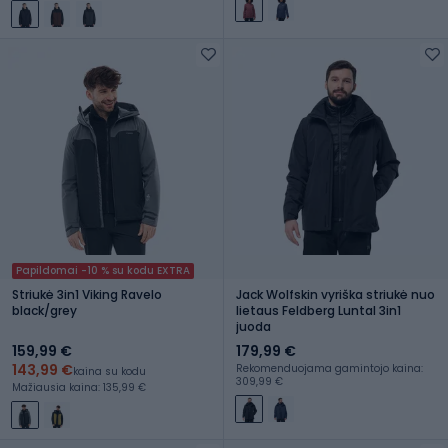
Papildomai -10 % su kodu EXTRA
Striukė 3in1 Viking Ravelo
Jack Wolfskin vyriška striukė nuo
black/grey
lietaus Feldberg Luntal 3in1
juoda
159,99 €
179,99 €
143,99 €
Rekomenduojama gamintojo kaina:
kaina su kodu
309,99 €
Mažiausia kaina: 135,99 €