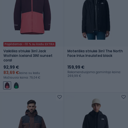
Papildomai -10 % su kodu EXTRA
Vaikiška striukė 3in1 Jack
Moteriška striukė 3in1 The North
Wolfskin Iceland 3IN1 sunset
Face Inlux Insulated black
coral
92,99 €
159,99 €
83,69 €
Rekomenduojama gamintojo kaina:
kaina su kodu
269,99 €
Mažiausia kaina: 79,04 €