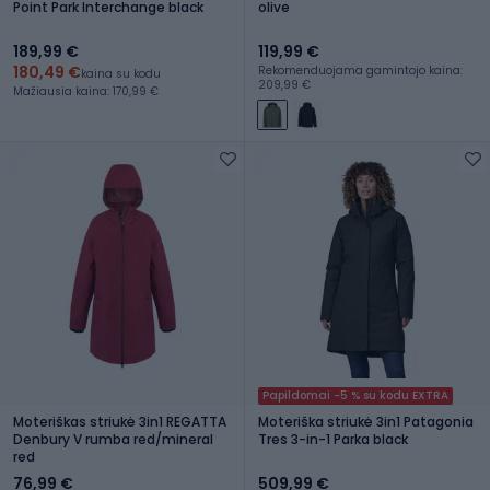
Point Park Interchange black
olive
189,99 €
119,99 €
180,49 €
Rekomenduojama gamintojo kaina:
kaina su kodu
209,99 €
Mažiausia kaina: 170,99 €
Papildomai -5 % su kodu EXTRA
Moteriškas striukė 3in1 REGATTA
Moteriška striukė 3in1 Patagonia
Denbury V rumba red/mineral
Tres 3-in-1 Parka black
red
76,99 €
509,99 €