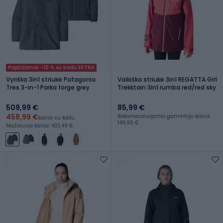
Papildomai -10 % su kodu EXTRA
Vyriška 3in1 striukė Patagonia
Vaikiška striukė 3in1 REGATTA Girl
Tres 3-in-1 Parka forge grey
Trekktain 3in1 rumba red/red sky
509,99 €
85,99 €
458,99 €
Rekomenduojama gamintojo kaina:
kaina su kodu
149,99 €
Mažiausia kaina: 433,49 €