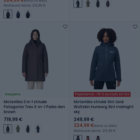
kaina su kodu
Mažiausia kaina: 212,49 €
Naujiena
Papildomai -10 % su kodu EXTRA
Moteriška 3‑in‑1 striukė
Moteriška striukė 3in1 Jack
Patagonia Tres 3-in-1 Parka den
Wolfskin Hunberg 3In1 midnight
brown
sky
719,99 €
249,99 €
224,99 €
kaina su kodu
Mažiausia kaina: 212,49 €