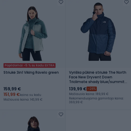
Papildomai -5 % su kodu EXTRA
Striukė 3in1 Viking Ravelo green
Vyriška pūkinė striukė The North
Face New Dryvent Down
Triclimate shady blue/summit
navy
159,99 €
139,99 €
-26%
151,99 €
Mažiausia kaina: 189,99 €
kaina su kodu
Rekomenduojama gamintojo kaina:
Mažiausia kaina: 143,99 €
369,99 €