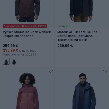
Papildomai -10 % su kodu EXTRA
Naujiena
Vyriška striukė 3in1 Jack Wolfskin
Moteriška 3‑in‑1 striukė The
Jasper 3In1 hot choc
North Face Quest Mono
Triclimate tnf black
259,99 €
239,99 €
233,99 €
kaina su kodu
Mažiausia kaina: 220,99 €