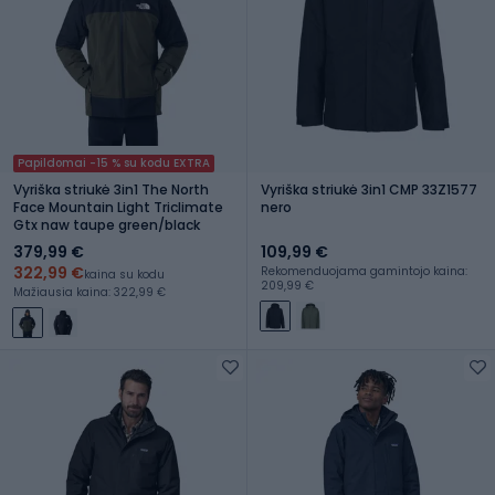
Papildomai -15 % su kodu EXTRA
Vyriška striukė 3in1 The North
Vyriška striukė 3in1 CMP 33Z1577
Face Mountain Light Triclimate
nero
Gtx naw taupe green/black
379,99 €
109,99 €
322,99 €
Rekomenduojama gamintojo kaina:
kaina su kodu
209,99 €
Mažiausia kaina: 322,99 €