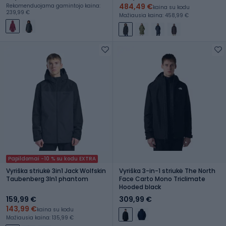
484,49 €
Rekomenduojama gamintojo kaina:
kaina su kodu
239,99 €
Mažiausia kaina: 458,99 €
Papildomai -10 % su kodu EXTRA
Vyriška striukė 3in1 Jack Wolfskin
Vyriška 3-in-1 striukė The North
Taubenberg 3In1 phantom
Face Carto Mono Triclimate
Hooded black
159,99 €
309,99 €
143,99 €
kaina su kodu
Mažiausia kaina: 135,99 €