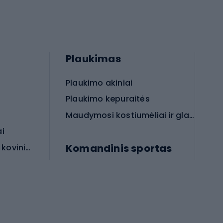
Plaukimas
Plaukimo akiniai
Plaukimo kepuraitės
Maudymosi kostiumėliai ir glaudės
ai
Komandinis sportas
Apsauginės priemonės koviniam sportui
rai
Futbolo bateliai
Futbolo kamuoliai
Rankinio bateliai
Futbolo vartai