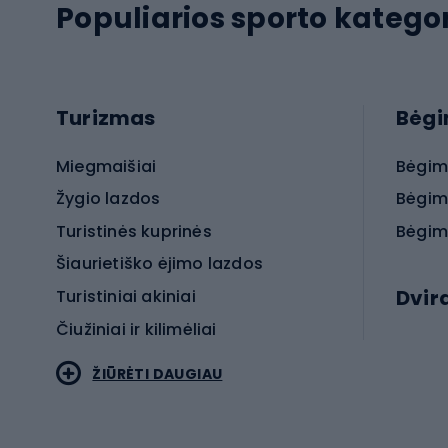
Populiarios sporto kategor
Turizmas
Bėg
Miegmaišiai
Bėgim
Žygio lazdos
Bėgim
Turistinės kuprinės
Bėgim
Šiaurietiško ėjimo lazdos
Dvir
Turistiniai akiniai
Čiužiniai ir kilimėliai
Elektr
ŽIŪRĖTI DAUGIAU
MTB dv
Turistinė avalynė
Plento
Sportstyle
Trekin