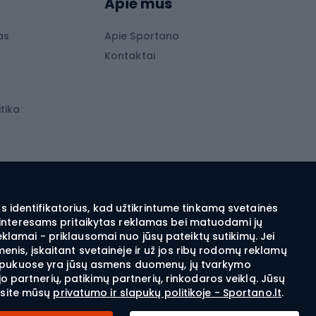
Apie mus
Lygumų slidės
Slidės vaikams
as
Apie Sportano
s
Kontaktai
Slidinėjimo šalmai
Apranga žiemos sportui
tika
Apranga, skirta bėgimo slidėmis sportui
Ski touring apranga
ai
Slidinėjimo apranga
Snieglenčių apranga
 identifikatorius, kad užtikrintume tinkamą svetainės
sų interesams pritaikytas reklamas bei matuodami jų
Elektra šildomi drabužiai ir aksesuarai
eklamai - priklausomai nuo jūsų pateiktų sutikimų. Jei
menis, įskaitant svetainėje ir už jos ribų rodomų reklamų
i slapukuose yra jūsų asmens duomenų, jų tvarkymo
Šiaurietiškas ėjimas
 partnerių, patikimų partnerių, rinkodaros veiklą. Jūsų
asite mūsų
privatumo ir slapukų politikoje - Sportano.lt
.
Šiaurietiško ėjimo pirštinės