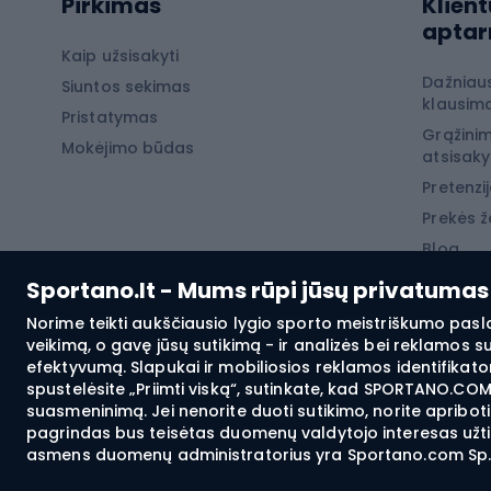
Laip
Pirkimas
Klient
Žygio šortai
apta
Neperpučiamos striukės
Laipio
Kaip užsisakyti
Dažniau
Žygio marškinėliai
Siuntos sekimas
Laipio
klausima
Pristatymas
Terminiai apatiniai
Laipio
Grąžinim
Mokėjimo būdas
atsisak
Žiemos
Pretenzij
Prekės ž
Žvej
Blog
Karpių
Sportano.lt - Mums rūpi jūsų privatumas
Šamų 
Norime teikti aukščiausio lygio sporto meistriškumo pasl
veikimą, o gavę jūsų sutikimą - ir analizės bei reklamos 
Žvejy
efektyvumą. Slapukai ir mobiliosios reklamos identifikator
spustelėsite „Priimti viską“, sutinkate, kad SPORTANO.COM 
Plūdin
suasmeninimą. Jei nenorite duoti sutikimo, norite apribot
Dugni
pagrindas bus teisėtas duomenų valdytojo interesas užtikr
asmens duomenų administratorius yra Sportano.com Sp. z 