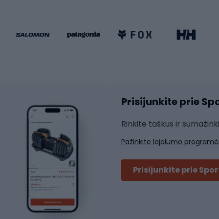
dviračiai
Keturračiai riedučiai
ki dviračiai
Riedučiai
Riedlentės
atininkų apranga
Čiuožimo apsaugos
Čiuožimo šalmai
ių pirštinės
Prisijunkite prie S
ių šortai
Rakečių sportas
ių marškinėliai
Rinkite taškus ir sumažink
ių kelnės
Skvošas
Pažinkite lojalumo programė
ių striukės
Badmintonas
čių džemperiai
Stalo tenisas
Prisijunkite prie Spo
ių kepurės
Tenisas
Padelis
ačių priedai
Teniso drabužiai