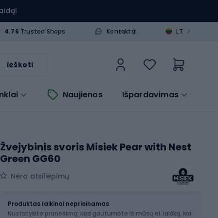
aidą!
>
4.76
Trusted Shops
Kontaktai
LT
ieškoti
nklai
Naujienos
Išpardavimas
Žvejybinis svoris Misiek Pear with Nest
Green GG60
Nėra atsiliepimų
Dydis
Produktas laikinai neprieinamas
Nustatykite pranešimą, kad gautumėte iš mūsų el. laišką, kai
Pasirinkite dydį...