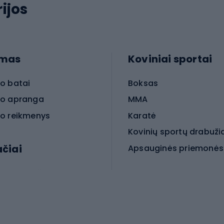
ijos
imas
Koviniai sportai
o batai
Boksas
o apranga
MMA
o reikmenys
Karatė
Kovinių sportų drabuži
ačiai
Kovinio sporto aksesua
iniai dviračiai
iračiai
Čiuožimas
 dviračiai
go dviračiai
Paspirtukai