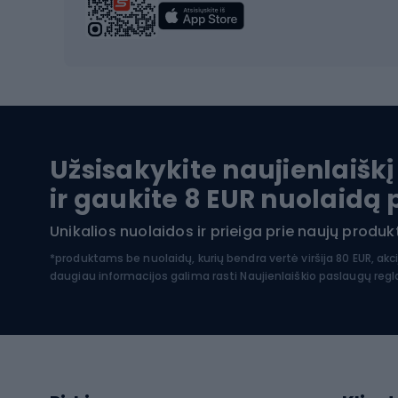
Vandens sportai
Dvirač
Dvirač
Maudymosi kostiumėliai
Dvirač
Baidarės
Kėdut
Pontonai
Dvira
Užsisakykite naujienlaiškį
SUP lentos
Dvirač
ir gaukite 8 EUR nuolaidą
Hidrokostiumai nardymui
Unikalios nuolaidos ir prieiga prie naujų prod
Dvir
Turistinė apranga
*produktams be nuolaidų, kurių bendra vertė viršija 80 EUR, akc
daugiau informacijos galima rasti
Naujienlaiškio paslaugų reg
Dvira
Striukės nuo lietaus
Dvirač
Softshell kelnės
Dvirač
Kelnės žygiams pėsčiomis
Softshell striukės