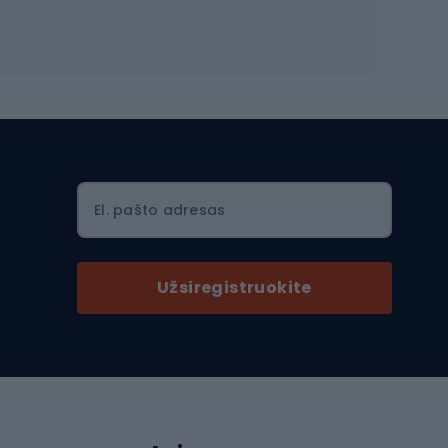
Šalmai Full face
Važiavimo keliu šalmai
MTB šalmai
Ski touring
Ski touring slidės
El. pašto adresas
Ski touring batai
nės
Ski touring lazdos
Užsiregistruokite
Slidinėjimas
Slidinėjimo kelnės
Slidinėjimo batai
as
Slidinėjimo akiniai