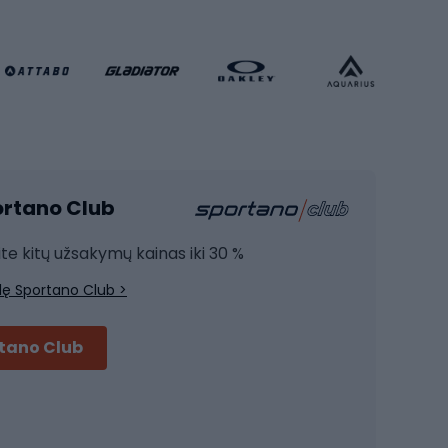
Futbolo apranga
Krepšinio apranga
Sporto salė ir fitnesas
Kardio įranga
portano Club
Jėgos įranga
Joga
ite kitų užsakymų kainas iki 30 %
Treniruočių drabužiai
lę Sportano Club >
Treniruočių batai
Treniruočių priedai
rtano Club
Dviračių šalmai