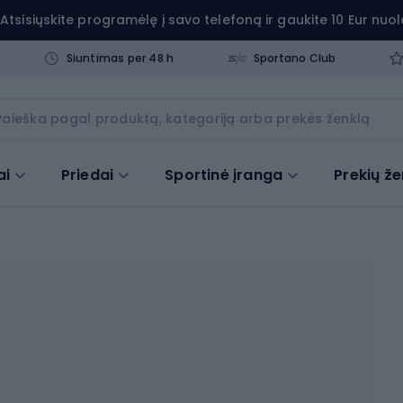
Atsisiųskite programėlę į savo telefoną ir gaukite 10 Eur nuol
Siuntimas per 48 h
Sportano Club
ai
Priedai
Sportinė įranga
Prekių že