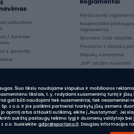
iojimas
ų
Reglamentai
Snieglentės
rnavimas
jimo drabužiai
Snieglenčių batai
Parduotuvės reglament
siai užduodami
Naujienlaiškis paslaugo
jimo batai
Snieglenčių apkaustai
i
reglamentas
jimo įranga
Snieglenčių apranga
as / Sutarties
Sportano Club taisyklės
ymas
 laipiojimo įranga
Privatumo ir slapukų poli
os ir garantija
Slapukų nustatymai
enklai
yba
„APP“ akcijos nuostatai
„SECRET“ akcijos nuostat
 žvejyba
žvejyba
augas. Šiuo tikslu naudojame slapukus ir mobiliosios reklamos
suasmeninimo tikslais, t. y. rodydami suasmenintą turinį ir jū
ba spiningu
iai gali būti naudojami tiek suasmenintai, tiek neasmeninei r
Sp. z o.o. ir jos patikimi partneriai tvarkytų jūsų asmens duo
ė žvejyba
i jo apimtį arba atšaukti sutikimą, eikite į „Nustatymai“. Je
nė žvejyba – feeder
inti aukštą paslaugų teikimo lygį ir duomenų valdytojo bei jo
o.o. Susisiekite:
gdpr@sportano.lt
. Daugiau informacijos r