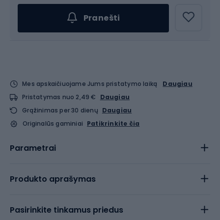
Pranešti
Mes apskaičiuojame Jums pristatymo laiką
Daugiau
Pristatymas nuo 2,49 €
Daugiau
Grąžinimas per 30 dienų
Daugiau
Originalūs gaminiai
Patikrinkite čia
Parametrai
Produkto aprašymas
Pasirinkite tinkamus priedus