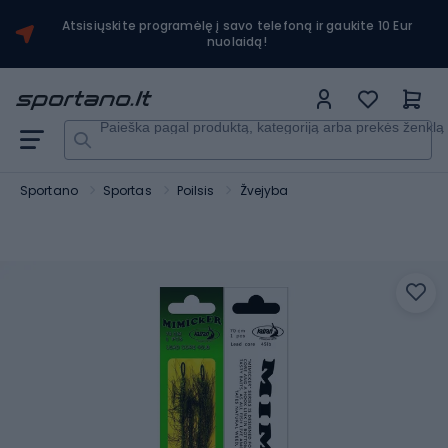
Atsisiųskite programėlę į savo telefoną ir gaukite 10 Eur
nuolaidą!
Paieška pagal produktą, kategoriją arba prekės ženklą
Sportano
Sportas
Poilsis
Žvejyba