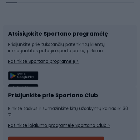
Dviračių priedai
Dviračių batai
Atsisiųskite Sportano programėlę
Dviračių dalys
Rogutės ir čiuožynės
Prisijunkite prie tūkstančių patenkintų klientų
ir mėgaukitės patogiu sporto prekių pirkimu
Laipiojimas
Snieglenčių sportas
Pažinkite Sportano programėlę >
Žvejyba
Plaukimas
Sportinė medicina
Komandinis sportas
Prisijunkite prie Sportano Club
Rinkite taškus ir sumažinkite kitų užsakymų kainas iki 30
Sporto salė ir fitnesas
%
Pažinkite lojalumo programėlę Sportano Club >
Dviračių šalmai