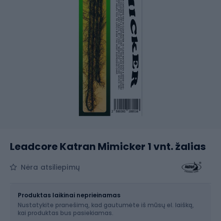
Leadcore Katran Mimicker 1 vnt. žalias
Nėra atsiliepimų
Dydis
45 lb / 70 cm
Produktas laikinai neprieinamas
Nustatykite pranešimą, kad gautumėte iš mūsų el. laišką,
kai produktas bus pasiekiamas.