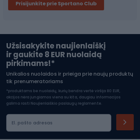
Prisijunkite prie Sportano Club
Ski touring
Slidinėjimas
Užsisakykite naujienlaiškį
ir gaukite 8 EUR nuolaidą
Apranga žiemos sportui
pirkimams!*
Unikalios nuolaidos ir prieiga prie naujų produktų
Šiaurietiškas ėjimas
tik prenumeratoriams
*produktams be nuolaidų, kurių bendra vertė viršija 80 EUR,
akcijos nėra jungiamos viena su kita, daugiau informacijos
galima rasti
Naujienlaiškio paslaugų reglamente.
El. pašto adresas