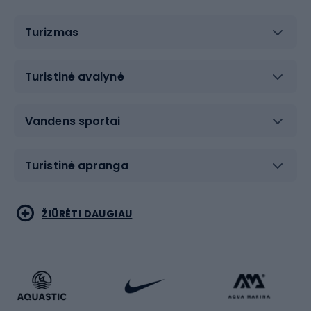
Turizmas
Turistinė avalynė
Vandens sportai
Turistinė apranga
Bėgimas
Koviniai sportai
ŽIŪRĖTI DAUGIAU
Dviračiai
Čiuožimas
Dviratininkų apranga
Rakečių sportas