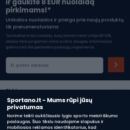
ir gaukite 8 EUR nuolaidą
Apranga žiemos sportui
pirkimams!*
Unikalios nuolaidos ir prieiga prie naujų produktų
Šiaurietiškas ėjimas
tik prenumeratoriams
*produktams be nuolaidų, kurių bendra vertė viršija 80 EUR,
akcijos nėra jungiamos viena su kita, daugiau informacijos
galima rasti
Naujienlaiškio paslaugų reglamente.
El. pašto adresas
Pirkimas
Sportano.lt - Mums rūpi jūsų
Klientų aptarnavimas
privatumas
Norime teikti aukščiausio lygio sporto meistriškumo
Reglamentai
paslaugas. Šiuo tikslu naudojame slapukus ir
mobiliosios reklamos identifikatorius, kad