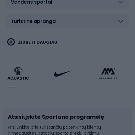
Vandens sportai
Turistinė apranga
Bėgimas
Koviniai sportai
ŽIŪRĖTI DAUGIAU
Dviračiai
Čiuožimas
Dviratininkų apranga
Rakečių sportas
Dviračių priedai
Dviračių batai
Atsisiųskite Sportano programėlę
Dviračių dalys
Rogutės ir čiuožynės
Prisijunkite prie tūkstančių patenkintų klientų
ir mėgaukitės patogiu sporto prekių pirkimu