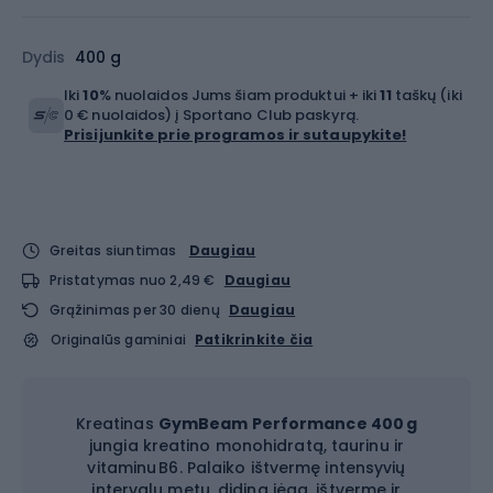
Dydis
400 g
Iki
10
% nuolaidos Jums šiam produktui + iki
11
taškų (iki
0 € nuolaidos) į Sportano Club paskyrą.
Prisijunkite prie programos ir sutaupykite!
Greitas siuntimas
Daugiau
Pristatymas nuo 2,49 €
Daugiau
Grąžinimas per 30 dienų
Daugiau
Originalūs gaminiai
Patikrinkite čia
Kreatinas
GymBeam Performance 400 g
jungia kreatino monohidratą, taurinu ir
vitaminu B6. Palaiko ištvermę intensyvių
intervalų metu, didina jėgą, ištvermę ir