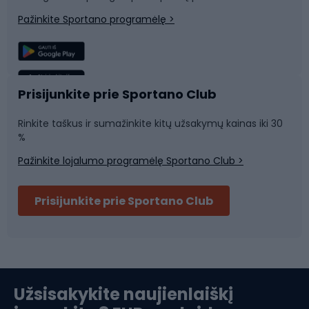
Laipiojimas
Snieglenčių sportas
Pažinkite Sportano programėlę >
Žvejyba
Plaukimas
Sportinė medicina
Komandinis sportas
Prisijunkite prie Sportano Club
Rinkite taškus ir sumažinkite kitų užsakymų kainas iki 30
Sporto salė ir fitnesas
%
Pažinkite lojalumo programėlę Sportano Club >
Dviračių šalmai
Prisijunkite prie Sportano Club
Ski touring
Slidinėjimas
Užsisakykite naujienlaiškį