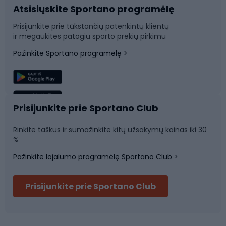
Atsisiųskite Sportano programėlę
Dviračių dalys
Rogutės ir čiuožynės
Prisijunkite prie tūkstančių patenkintų klientų
ir mėgaukitės patogiu sporto prekių pirkimu
Laipiojimas
Snieglenčių sportas
Pažinkite Sportano programėlę >
Žvejyba
Plaukimas
Sportinė medicina
Komandinis sportas
Prisijunkite prie Sportano Club
Rinkite taškus ir sumažinkite kitų užsakymų kainas iki 30
Sporto salė ir fitnesas
%
Pažinkite lojalumo programėlę Sportano Club >
Dviračių šalmai
Prisijunkite prie Sportano Club
Ski touring