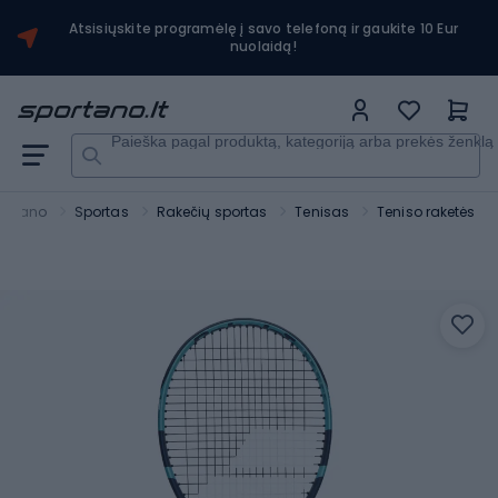
Atsisiųskite programėlę į savo telefoną ir gaukite 10 Eur
nuolaidą!
Paieška pagal produktą, kategoriją arba prekės ženklą
ortano
Sportas
Rakečių sportas
Tenisas
Teniso raketės