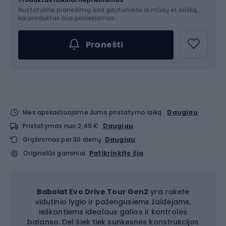
Nustatykite pranešimą, kad gautumėte iš mūsų el. laišką,
Pasirinkite dydį...
kai produktas bus pasiekiamas.
Pranešti
Mes apskaičiuojame Jums pristatymo laiką
Daugiau
Pristatymas nuo 2,49 €
Daugiau
Grąžinimas per 30 dienų
Daugiau
Originalūs gaminiai
Patikrinkite čia
Babolat Evo Drive Tour Gen2
yra raketė
vidutinio lygio ir pažengusiems žaidėjams,
ieškantiems idealaus galios ir kontrolės
balanso. Dėl šiek tiek sunkesnės konstrukcijos