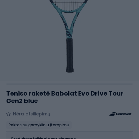
Teniso raketė Babolat Evo Drive Tour
Gen2 blue
Nėra atsiliepimų
Raktas su gamykliniu įtempimu
Dydis
Dydžių lentelė
Produktas laikinai neprieinamas