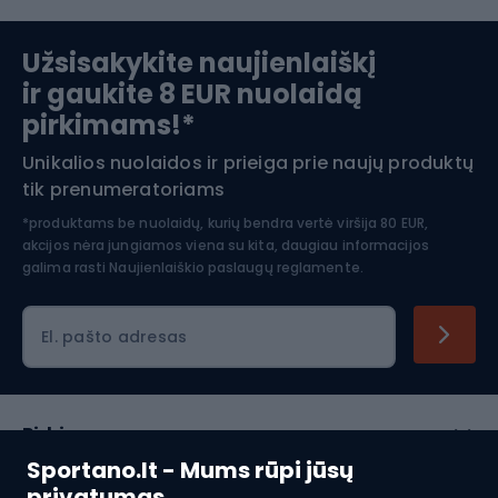
Slidinėjimas
Užsisakykite naujienlaiškį
ir gaukite 8 EUR nuolaidą
Apranga žiemos sportui
pirkimams!*
Unikalios nuolaidos ir prieiga prie naujų produktų
Šiaurietiškas ėjimas
tik prenumeratoriams
*produktams be nuolaidų, kurių bendra vertė viršija 80 EUR,
akcijos nėra jungiamos viena su kita, daugiau informacijos
galima rasti
Naujienlaiškio paslaugų reglamente.
El. pašto adresas
Pirkimas
Sportano.lt - Mums rūpi jūsų
Klientų aptarnavimas
privatumas