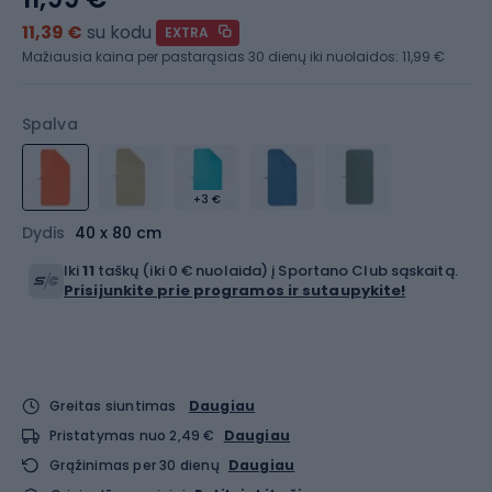
11,39 €
su kodu
EXTRA
Mažiausia kaina per pastarąsias 30 dienų iki nuolaidos:
11,99 €
Spalva
+3 €
Dydis
40 x 80 cm
Iki
11
taškų (iki 0 € nuolaida) į Sportano Club sąskaitą.
Prisijunkite prie programos ir sutaupykite!
Greitas siuntimas
Daugiau
Pristatymas nuo 2,49 €
Daugiau
Grąžinimas per 30 dienų
Daugiau