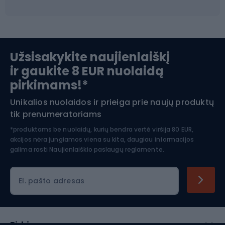
Ski touring
Slidinėjimas
Užsisakykite naujienlaiškį
ir gaukite 8 EUR nuolaidą
Apranga žiemos sportui
pirkimams!*
Unikalios nuolaidos ir prieiga prie naujų produktų
Šiaurietiškas ėjimas
tik prenumeratoriams
*produktams be nuolaidų, kurių bendra vertė viršija 80 EUR,
akcijos nėra jungiamos viena su kita, daugiau informacijos
galima rasti
Naujienlaiškio paslaugų reglamente.
El. pašto adresas
Pirkimas