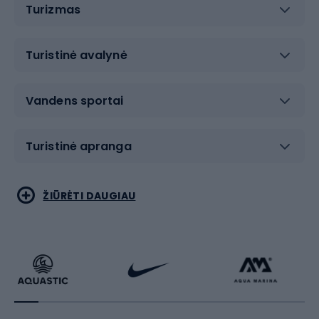
Turizmas
Turistinė avalynė
Vandens sportai
Turistinė apranga
Bėgimas
Koviniai sportai
ŽIŪRĖTI DAUGIAU
Dviračiai
Čiuožimas
Dviratininkų apranga
Rakečių sportas