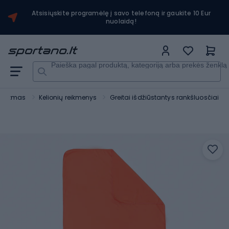
Atsisiųskite programėlę į savo telefoną ir gaukite 10 Eur
nuolaidą!
Paieška pagal produktą, kategoriją arba prekės ženklą
urizmas
Kelionių reikmenys
Greitai išdžiūstantys rankšluosčiai