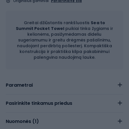
Originalūs gaminiai
Patikrinkite čia
Greitai džiūstantis rankšluostis
Sea to
Summit Pocket Towel
puikiai tinka žygiams ir
kelionėms, pasižymėdamas dideliu
sugeriamumu ir greitu drėgmės pašalinimu,
naudojant perdirbtą poliesterį. Kompaktiška
konstrukcija ir praktiška kilpa pakabinimui
palengvina naudojimą lauke.
Parametrai
Pasirinkite tinkamus priedus
Nuomonės (
1
)