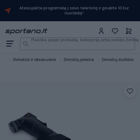
Atsisiųskite programėlę į savo telefoną ir gaukite 10 Eur
nuolaidą!
Paieška pagal produktą, kategoriją arba prekės ženklą
tas
Dviračiai ir aksesuarai
Dviračių priedai
Dviračių siurbliai