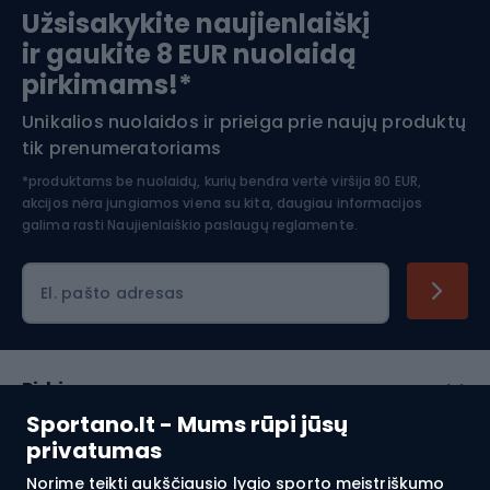
Užsisakykite naujienlaiškį
ir gaukite 8 EUR nuolaidą
Apranga žiemos sportui
pirkimams!*
Unikalios nuolaidos ir prieiga prie naujų produktų
Šiaurietiškas ėjimas
tik prenumeratoriams
*produktams be nuolaidų, kurių bendra vertė viršija 80 EUR,
akcijos nėra jungiamos viena su kita, daugiau informacijos
galima rasti
Naujienlaiškio paslaugų reglamente.
El. pašto adresas
Pirkimas
Sportano.lt - Mums rūpi jūsų
Klientų aptarnavimas
privatumas
Norime teikti aukščiausio lygio sporto meistriškumo