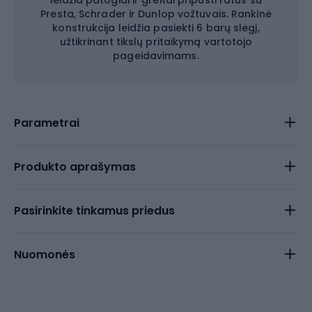
leidžia patogiai ir greitai pripūsti ratus su
Presta, Schrader ir Dunlop vožtuvais. Rankinė
konstrukcija leidžia pasiekti 6 barų slėgį,
užtikrinant tikslų pritaikymą vartotojo
pageidavimams.
Parametrai
Produkto aprašymas
Pasirinkite tinkamus priedus
Nuomonės