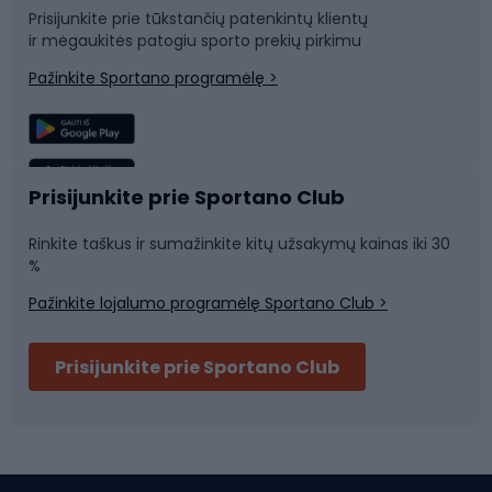
Prisijunkite prie tūkstančių patenkintų klientų
ir mėgaukitės patogiu sporto prekių pirkimu
Laipiojimas
Snieglenčių sportas
Pažinkite Sportano programėlę >
Žvejyba
Plaukimas
Sportinė medicina
Komandinis sportas
Prisijunkite prie Sportano Club
Rinkite taškus ir sumažinkite kitų užsakymų kainas iki 30
Sporto salė ir fitnesas
%
Pažinkite lojalumo programėlę Sportano Club >
Dviračių šalmai
Prisijunkite prie Sportano Club
Ski touring
Slidinėjimas