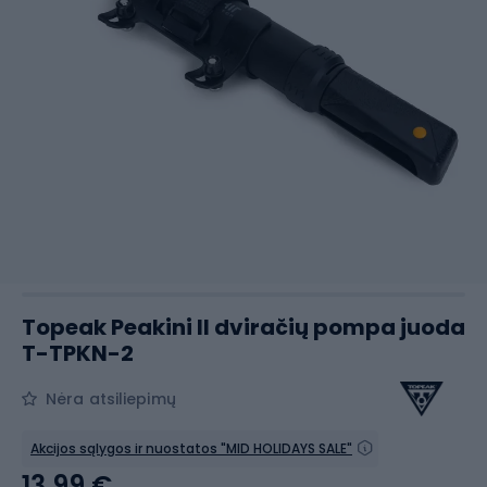
Topeak Peakini II dviračių pompa juoda
T-TPKN-2
Nėra atsiliepimų
Akcijos sąlygos ir nuostatos "MID HOLIDAYS SALE"
13,99 €