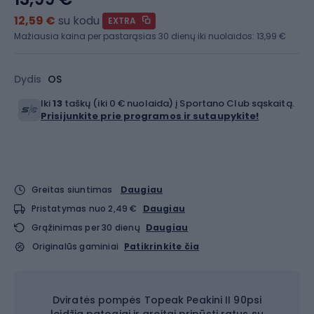
12,59 €
su kodu
EXTRA
Mažiausia kaina per pastarąsias 30 dienų iki nuolaidos:
13,99 €
Dydis
OS
Iki
13
taškų (iki 0 € nuolaida) į Sportano Club sąskaitą.
Prisijunkite prie programos ir sutaupykite!
Greitas siuntimas
Daugiau
Pristatymas nuo 2,49 €
Daugiau
Grąžinimas per 30 dienų
Daugiau
Originalūs gaminiai
Patikrinkite čia
Dviratės pompės Topeak Peakini II 90psi