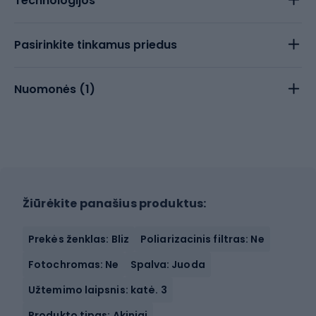
Technologijos
Pasirinkite tinkamus priedus
Nuomonės (
1
)
Žiūrėkite panašius produktus:
Prekės ženklas: Bliz
Poliarizacinis filtras: Ne
Fotochromas: Ne
Spalva: Juoda
Užtemimo laipsnis: katė. 3
Produkto tipas: Akiniai