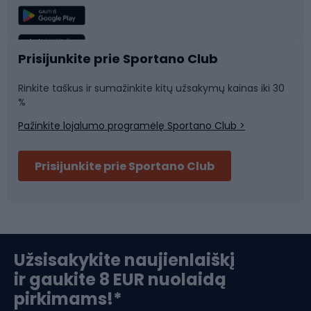
Žvejyba
Plaukimas
Sportinė medicina
Komandinis sportas
Prisijunkite prie Sportano Club
Rinkite taškus ir sumažinkite kitų užsakymų kainas iki 30
Sporto salė ir fitnesas
%
Pažinkite lojalumo programėlę Sportano Club >
Dviračių šalmai
Prisijunkite prie Sportano Club
Ski touring
Slidinėjimas
Užsisakykite naujienlaiškį
ir gaukite 8 EUR nuolaidą
Apranga žiemos sportui
pirkimams!*