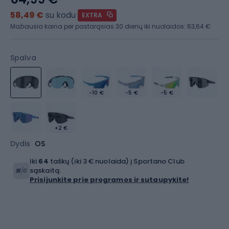
58,49 €
su kodu
EXTRA
Mažiausia kaina per pastarąsias 30 dienų iki nuolaidos:
63,64 €
Spalva
-10 €
-5 €
-5 €
+2 €
Dydis
OS
Iki
64
taškų (iki 3 € nuolaida) į Sportano Club
sąskaitą.
Prisijunkite prie programos ir sutaupykite!