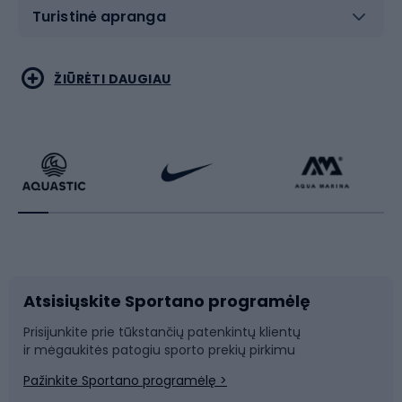
Turistinė apranga
Bėgimas
Koviniai sportai
ŽIŪRĖTI DAUGIAU
Dviračiai
Čiuožimas
Dviratininkų apranga
Rakečių sportas
Dviračių priedai
Dviračių batai
Atsisiųskite Sportano programėlę
Dviračių dalys
Rogutės ir čiuožynės
Prisijunkite prie tūkstančių patenkintų klientų
ir mėgaukitės patogiu sporto prekių pirkimu
Laipiojimas
Snieglenčių sportas
Pažinkite Sportano programėlę >