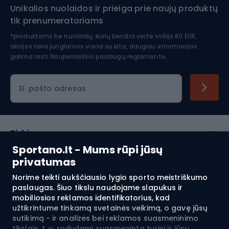
Unikalios nuolaidos ir prieiga prie naujų produktų
Šiaurietiškas ėjimas
tik prenumeratoriams
*produktams be nuolaidų, kurių bendra vertė viršija 80 EUR,
akcijos nėra jungiamos viena su kita, daugiau informacijos
galima rasti
Naujienlaiškio paslaugų reglamente.
El. pašto adresas
Pirkimas
Sportano.lt - Mums rūpi jūsų
Klientų aptarnavimas
privatumas
Norime teikti aukščiausio lygio sporto meistriškumo
Reglamentai
paslaugas. Šiuo tikslu naudojame slapukus ir
mobiliosios reklamos identifikatorius, kad
Apie mus
užtikrintume tinkamą svetainės veikimą, o gavę jūsų
sutikimą - ir analizės bei reklamos suasmeninimo
tikslais, t. y. rodydami suasmenintą turinį ir jūsų