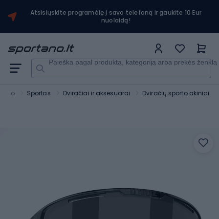
Atsisiųskite programėlę į savo telefoną ir gaukite 10 Eur
nuolaidą!
Paieška pagal produktą, kategoriją arba prekės ženklą
rtano
Sportas
Dviračiai ir aksesuarai
Dviračių sporto akiniai