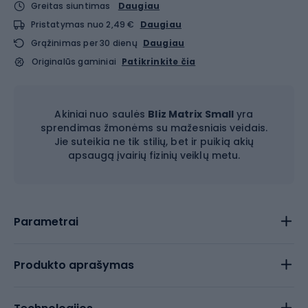
Greitas siuntimas
Daugiau
Pristatymas nuo 2,49 €
Daugiau
Grąžinimas per 30 dienų
Daugiau
Originalūs gaminiai
Patikrinkite čia
Akiniai nuo saulės
Bliz Matrix Small
yra
sprendimas žmonėms su mažesniais veidais.
Jie suteikia ne tik stilių, bet ir puikią akių
apsaugą įvairių fizinių veiklų metu.
Parametrai
Produkto aprašymas