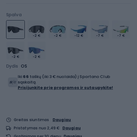
Spalva
-2 €
-2 €
-12 €
-7 €
-7 €
-2 €
-2 €
Dydis
OS
Iki
66
taškų (iki 3 € nuolaida) į Sportano Club
sąskaitą.
Prisijunkite prie programos ir sutaupykite!
Greitas siuntimas
Daugiau
Pristatymas nuo 2,49 €
Daugiau
Grąžinimas per 30 dienų
Daugiau