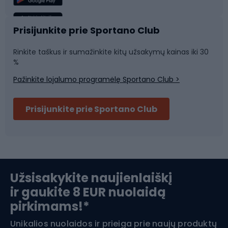
Sportinė medicina
Komandinis sportas
Prisijunkite prie Sportano Club
Rinkite taškus ir sumažinkite kitų užsakymų kainas iki 30
Sporto salė ir fitnesas
%
Pažinkite lojalumo programėlę Sportano Club >
Dviračių šalmai
Prisijunkite prie Sportano Club
Ski touring
Slidinėjimas
Užsisakykite naujienlaiškį
ir gaukite 8 EUR nuolaidą
Apranga žiemos sportui
pirkimams!*
Unikalios nuolaidos ir prieiga prie naujų produktų
Šiaurietiškas ėjimas