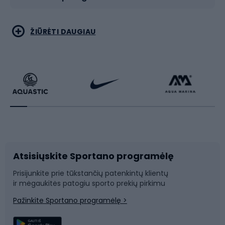
Bėgimas
Koviniai sportai
ŽIŪRĖTI DAUGIAU
Dviračiai
Čiuožimas
Dviratininkų apranga
Rakečių sportas
Dviračių priedai
Dviračių batai
Atsisiųskite Sportano programėlę
Dviračių dalys
Rogutės ir čiuožynės
Prisijunkite prie tūkstančių patenkintų klientų
ir mėgaukitės patogiu sporto prekių pirkimu
Laipiojimas
Snieglenčių sportas
Pažinkite Sportano programėlę >
Žvejyba
Plaukimas