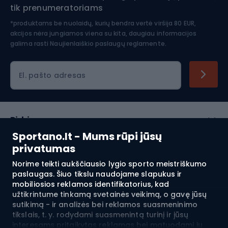
tik prenumeratoriams
*produktams be nuolaidų, kurių bendra vertė viršija 80 EUR,
akcijos nėra jungiamos viena su kita, daugiau informacijos
galima rasti
Naujienlaiškio paslaugų reglamente.
El. pašto adresas
Pirkimas
Sportano.lt - Mums rūpi jūsų
Klientų aptarnavimas
privatumas
Norime teikti aukščiausio lygio sporto meistriškumo
Reglamentai
paslaugas. Šiuo tikslu naudojame slapukus ir
mobiliosios reklamos identifikatorius, kad
Apie mus
užtikrintume tinkamą svetainės veikimą, o gavę jūsų
sutikimą - ir analizės bei reklamos suasmeninimo
tikslais, t. y. rodydami suasmenintą turinį ir jūsų
interesams pritaikytas reklamas bei matuodami jų
Pristatymas į:
LT