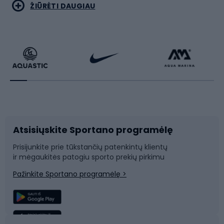
Bėgimas
Koviniai sportai
ŽIŪRĖTI DAUGIAU
Dviračiai
Čiuožimas
Dviratininkų apranga
Rakečių sportas
Dviračių priedai
Dviračių batai
Atsisiųskite Sportano programėlę
Dviračių dalys
Rogutės ir čiuožynės
Prisijunkite prie tūkstančių patenkintų klientų
ir mėgaukitės patogiu sporto prekių pirkimu
Laipiojimas
Snieglenčių sportas
Pažinkite Sportano programėlę >
Žvejyba
Plaukimas