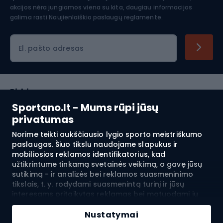
akcijos nėra jungiamos viena su kita, daugiau informacijos
galima rasti
Naujienlaiškio paslaugų reglamente.
El. pašto adresas
Pirkimas
Sportano.lt - Mums rūpi jūsų
Klientų aptarnavimas
privatumas
Norime teikti aukščiausio lygio sporto meistriškumo
Reglamentai
paslaugas. Šiuo tikslu naudojame slapukus ir
mobiliosios reklamos identifikatorius, kad
Apie mus
užtikrintume tinkamą svetainės veikimą, o gavę jūsų
sutikimą - ir analizės bei reklamos suasmeninimo
tikslais, t. y. rodydami suasmenintą turinį ir jūsų
interesams pritaikytas reklamas bei matuodami jų
Pristatymas į:
LT
efektyvumą. Slapukai ir mobiliosios reklamos
Pridėti į krepšelį
identifikatoriai gali būti naudojami tiek suasmenintai,
Nustatymai