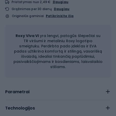
Pristatymas nuo 2,49 €
Daugiau
Grąžinimas per 30 dienų
Daugiau
Originalūs gaminiai
Patikrinkite čia
Roxy Viva VI
yra lengvi, patogūs šlepečiai su
TR viršumi ir metaliniu Roxy logotipo
smeigtuku. Perdirbta pado įdėklas ir EVA
padas užtikrina komfortą ir stilingą, vasarišką
išvaizdą, idealiai tinkančią paplūdimiui,
pasivaikščiojimams ir kasdieniams, laisvalaikio
stiliams.
Parametrai
Technologijos