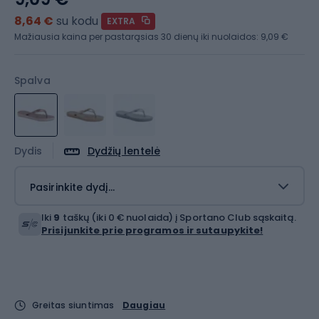
8,64 €
su kodu
EXTRA
Mažiausia kaina per pastarąsias 30 dienų iki nuolaidos:
9,09 €
Spalva
Dydis
Dydžių lentelė
Pasirinkite dydį...
Iki
9
taškų (iki 0 € nuolaida) į Sportano Club sąskaitą.
Prisijunkite prie programos ir sutaupykite!
Greitas siuntimas
Daugiau