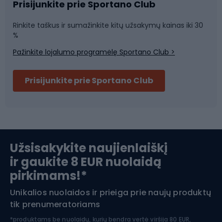
Sportinė medicina
Komandinis sportas
Prisijunkite prie Sportano Club
Rinkite taškus ir sumažinkite kitų užsakymų kainas iki 30
Sporto salė ir fitnesas
%
Pažinkite lojalumo programėlę Sportano Club >
Dviračių šalmai
Prisijunkite prie Sportano Club
Ski touring
Slidinėjimas
Užsisakykite naujienlaiškį
ir gaukite 8 EUR nuolaidą
Apranga žiemos sportui
pirkimams!*
Unikalios nuolaidos ir prieiga prie naujų produktų
Šiaurietiškas ėjimas
tik prenumeratoriams
*produktams be nuolaidų, kurių bendra vertė viršija 80 EUR,