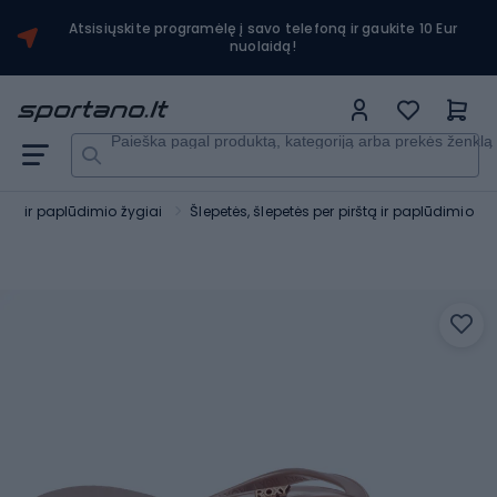
Atsisiųskite programėlę į savo telefoną ir gaukite 10 Eur
nuolaidą!
Paieška pagal produktą, kategoriją arba prekės ženklą
as ir paplūdimio žygiai
Šlepetės, šlepetės per pirštą ir paplūdimio b