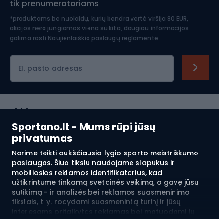
tik prenumeratoriams
*produktams be nuolaidų, kurių bendra vertė viršija 80 EUR,
akcijos nėra jungiamos viena su kita, daugiau informacijos
galima rasti
Naujienlaiškio paslaugų reglamente.
El. pašto adresas
Pirkimas
Sportano.lt - Mums rūpi jūsų
Klientų aptarnavimas
privatumas
Norime teikti aukščiausio lygio sporto meistriškumo
Reglamentai
paslaugas. Šiuo tikslu naudojame slapukus ir
mobiliosios reklamos identifikatorius, kad
Apie mus
užtikrintume tinkamą svetainės veikimą, o gavę jūsų
sutikimą - ir analizės bei reklamos suasmeninimo
tikslais, t. y. rodydami suasmenintą turinį ir jūsų
interesams pritaikytas reklamas bei matuodami jų
Pristatymas į:
LT