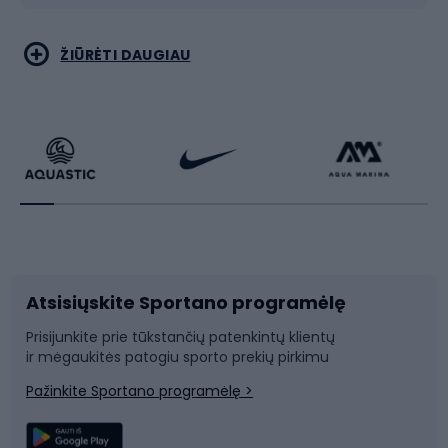
Bėgimas
Koviniai sportai
ŽIŪRĖTI DAUGIAU
Dviračiai
Čiuožimas
Dviratininkų apranga
Rakečių sportas
Dviračių priedai
Dviračių batai
Atsisiųskite Sportano programėlę
Dviračių dalys
Rogutės ir čiuožynės
Prisijunkite prie tūkstančių patenkintų klientų
ir mėgaukitės patogiu sporto prekių pirkimu
Laipiojimas
Snieglenčių sportas
Pažinkite Sportano programėlę >
Žvejyba
Plaukimas