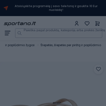
Atsisiųskite programėlę į savo telefoną ir gaukite 10 Eur
nuolaidą!
Paieška pagal produktą, kategoriją arba prekės ženklą
as ir paplūdimio žygiai
Šlepetės, šlepetės per pirštą ir paplūdimio b