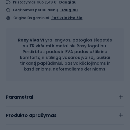
Pristatymas nuo 2,49 €
Daugiau
Grąžinimas per 30 dienų
Daugiau
Originalūs gaminiai
Patikrinkite čia
Roxy Viva VI
yra lengvos, patogios šlepetės
su TR viršumi ir metaliniu Roxy logotipu.
Perdirbtas padas ir EVA padas užtikrina
komfortą ir stilingą vasaros įvaizdį, puikiai
tinkantį paplūdimiui, pasivaikščiojimams ir
kasdieniams, neformaliems deriniams.
Parametrai
Produkto aprašymas