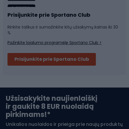
Sportinė medicina
Komandinis sportas
Prisijunkite prie Sportano Club
Rinkite taškus ir sumažinkite kitų užsakymų kainas iki 30
Sporto salė ir fitnesas
%
Pažinkite lojalumo programėlę Sportano Club >
Dviračių šalmai
Prisijunkite prie Sportano Club
Ski touring
Slidinėjimas
Užsisakykite naujienlaiškį
ir gaukite 8 EUR nuolaidą
Apranga žiemos sportui
pirkimams!*
Unikalios nuolaidos ir prieiga prie naujų produktų
Šiaurietiškas ėjimas