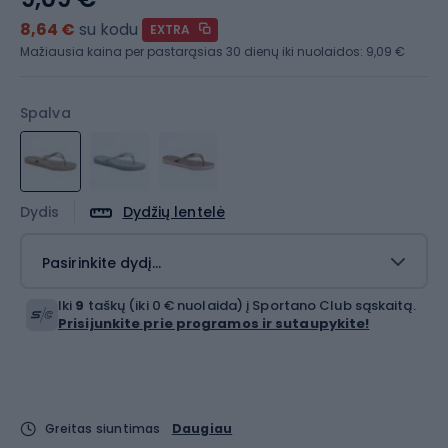
8,64 €
su kodu
EXTRA
Mažiausia kaina per pastarąsias 30 dienų iki nuolaidos:
9,09 €
Spalva
Dydis
Dydžių lentelė
Pasirinkite dydį...
Iki
9
taškų (iki 0 € nuolaida) į Sportano Club sąskaitą.
Prisijunkite prie programos ir sutaupykite!
Greitas siuntimas
Daugiau