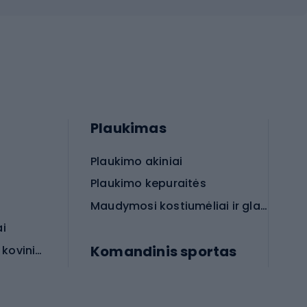
Plaukimas
Plaukimo akiniai
Plaukimo kepuraitės
Maudymosi kostiumėliai ir glaudės
ai
Komandinis sportas
Apsauginės priemonės koviniam sportui
rai
Futbolo bateliai
Futbolo kamuoliai