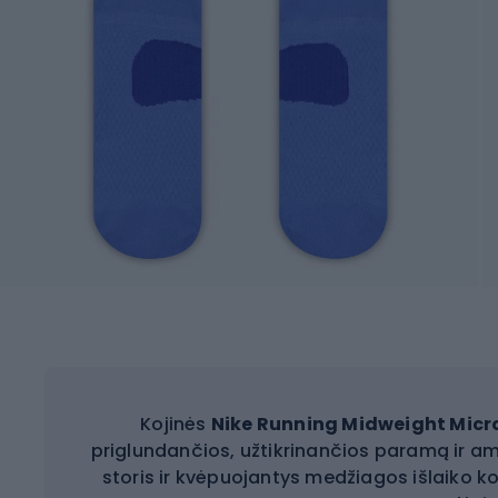
Kojinės
Nike Running Midweight Micr
priglundančios, užtikrinančios paramą ir am
storis ir kvėpuojantys medžiagos išlaiko k