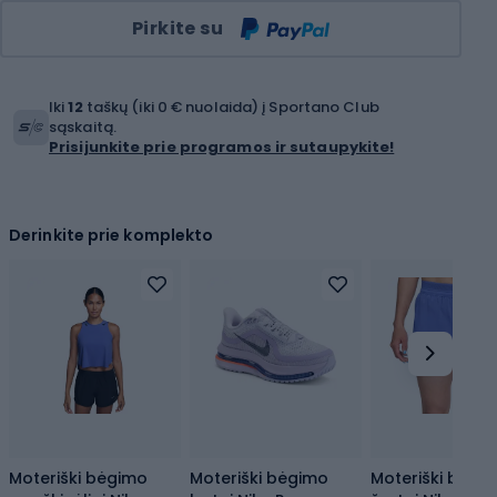
Kiekis
Pirkite su
Iki
12
taškų (iki 0 € nuolaida) į Sportano Club
sąskaitą.
Prisijunkite prie programos ir sutaupykite!
Derinkite prie komplekto
Moteriški bėgimo
Moteriški bėgimo
Moteriški bėgi