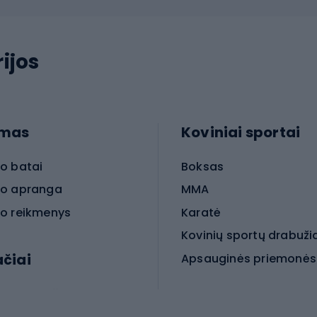
ijos
imas
Koviniai sportai
o batai
Boksas
o apranga
MMA
o reikmenys
Karatė
Kovinių sportų drabuži
ačiai
Kovinio sporto aksesua
iniai dviračiai
iračiai