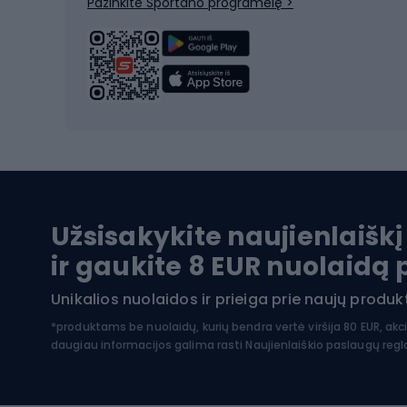
Pažinkite Sportano programėlę >
Alpinizmo batai
Turistiniai batai
Dvir
Vandens sportai
Dvirač
Dvirač
Maudymosi kostiumėliai
Dvirač
Baidarės
Kėdut
Pontonai
Dvira
Užsisakykite naujienlaiškį
SUP lentos
Dvirač
ir gaukite 8 EUR nuolaidą
Hidrokostiumai nardymui
Unikalios nuolaidos ir prieiga prie naujų prod
Dvir
Turistinė apranga
*produktams be nuolaidų, kurių bendra vertė viršija 80 EUR, akc
daugiau informacijos galima rasti
Naujienlaiškio paslaugų reg
Dvira
Striukės nuo lietaus
Dvirač
Softshell kelnės