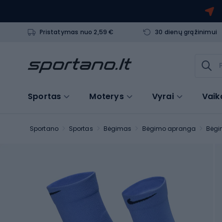
Pristatymas nuo 2,59 €
30 dienų grąžinimui
Sportas
Moterys
Vyrai
Vaik
Sportano
Sportas
Bėgimas
Bėgimo apranga
Bėgi