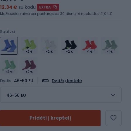
12,34 €
su kodu
EXTRA
Mažiausia kaina per pastarąsias 30 dienų iki nuolaidos:
11,04 €
Spalva
+2 €
+2 €
+2 €
-1 €
-1 €
+2 €
+2 €
Dydis
46-50 EU
Dydžių lentelė
46-50 EU
Pridėti į krepšelį