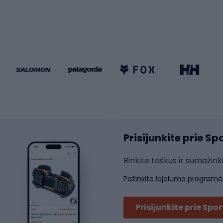
Čiuožimas
 dviračiai
go dviračiai
Paspirtukai
dviračiai
Keturračiai riedučiai
ki dviračiai
Riedučiai
Riedlentės
atininkų apranga
Čiuožimo apsaugos
Čiuožimo šalmai
ių pirštinės
Prisijunkite prie S
ių šortai
Rakečių sportas
ių marškinėliai
Rinkite taškus ir sumažink
ių kelnės
Skvošas
Pažinkite lojalumo programė
ių striukės
Badmintonas
čių džemperiai
Stalo tenisas
Prisijunkite prie Spo
ių kepurės
Tenisas