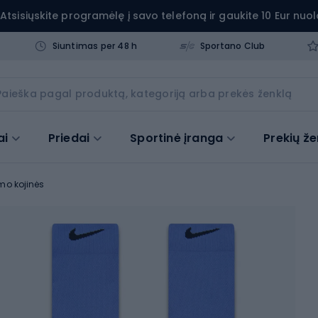
Atsisiųskite programėlę į savo telefoną ir gaukite 10 Eur nuol
Siuntimas per 48 h
Sportano Club
ai
Priedai
Sportinė įranga
Prekių že
mo kojinės