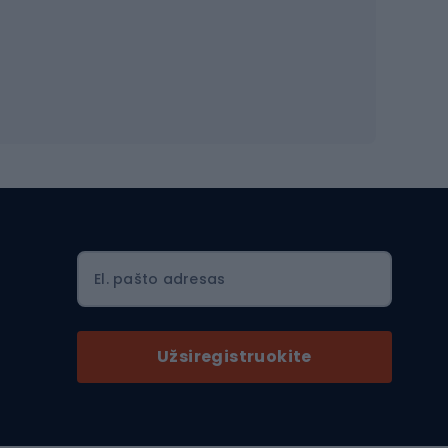
Dviračių šalmai
Šalmai Full face
Važiavimo keliu šalmai
MTB šalmai
Ski touring
Ski touring slidės
El. pašto adresas
Ski touring batai
nės
Ski touring lazdos
Užsiregistruokite
Slidinėjimas
Slidinėjimo kelnės