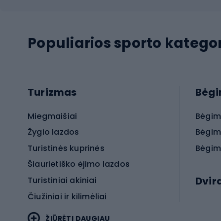
Populiarios sporto kategor
Turizmas
Bėg
Miegmaišiai
Bėgim
Žygio lazdos
Bėgim
Turistinės kuprinės
Bėgim
Šiaurietiško ėjimo lazdos
Dvir
Turistiniai akiniai
Čiužiniai ir kilimėliai
Elektr
ŽIŪRĖTI DAUGIAU
MTB dv