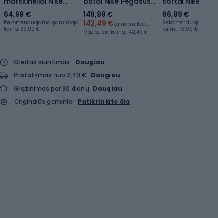
marškinėliai Nike
batai Nike Pegasus
šortai Nike Aer
AeroSwift Dri-Fit ADV
Premium barely
Dri-Fit ADV Mid
64,99 €
149,99 €
66,99 €
Cropped Tank Top
grape/violet
3"
142,49 €
Rekomenduojama gamintojo
Rekomenduojama ga
kaina su kodu
kaina: 83,99 €
kaina: 78,99 €
off sapphire/black
mist/purple dynasty
sapphire/black
Mažiausia kaina:
142,49 €
Greitas siuntimas
Daugiau
Pristatymas nuo 2,49 €
Daugiau
Grąžinimas per 30 dienų
Daugiau
Originalūs gaminiai
Patikrinkite čia