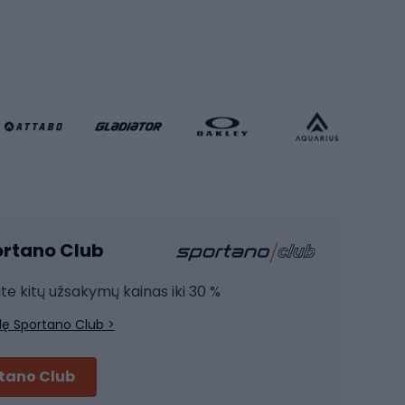
Rankinio bateliai
Futbolo vartai
Futbolo apranga
Krepšinio apranga
Sporto salė ir fitnesas
Kardio įranga
portano Club
Jėgos įranga
Joga
ite kitų užsakymų kainas iki 30 %
Treniruočių drabužiai
lę Sportano Club >
Treniruočių batai
Treniruočių priedai
rtano Club