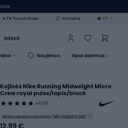
aidą!
>
4.76
Trusted Shops
Kontaktai
LT
ieškoti
nklai
Naujienos
Išpardavimas
Kojinės Nike Running Midweight Micro
Crew royal pulse/lapis/black
4.8
(11)
Akcijos sąlygos ir nuostatos "MID HOLIDAYS SALE"
12,99 €