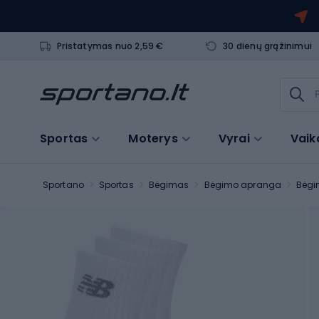
Pristatymas nuo 2,59 €
30 dienų grąžinimui
Sportas
Moterys
Vyrai
Vaik
Sportano
Sportas
Bėgimas
Bėgimo apranga
Bėgi