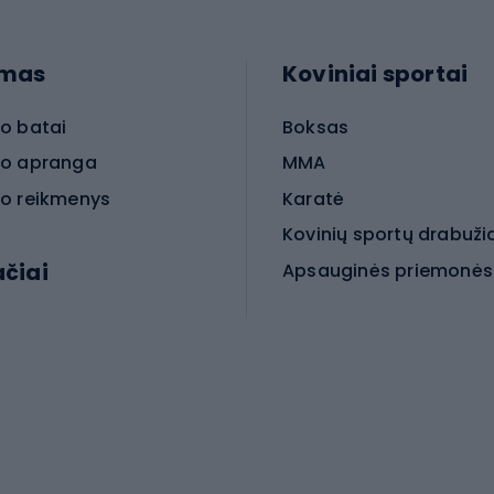
imas
Koviniai sportai
o batai
Boksas
o apranga
MMA
o reikmenys
Karatė
Kovinių sportų drabuži
ačiai
Kovinio sporto aksesua
iniai dviračiai
iračiai
Čiuožimas
 dviračiai
go dviračiai
Paspirtukai
dviračiai
Keturračiai riedučiai