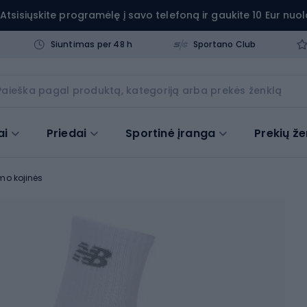
Atsisiųskite programėlę į savo telefoną ir gaukite 10 Eur nuol
Siuntimas per 48 h
Sportano Club
ai
Priedai
Sportinė įranga
Prekių že
mo kojinės