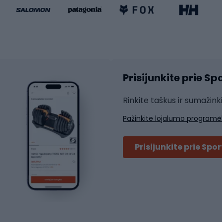
ki dviračiai
Riedučiai
Riedlentės
atininkų apranga
Čiuožimo apsaugos
Čiuožimo šalmai
ių pirštinės
Prisijunkite prie S
ių šortai
Rakečių sportas
ių marškinėliai
Rinkite taškus ir sumažink
ių kelnės
Skvošas
Pažinkite lojalumo programė
ių striukės
Badmintonas
čių džemperiai
Stalo tenisas
Prisijunkite prie Spo
ių kepurės
Tenisas
Padelis
ačių priedai
Teniso drabužiai
ių akiniai