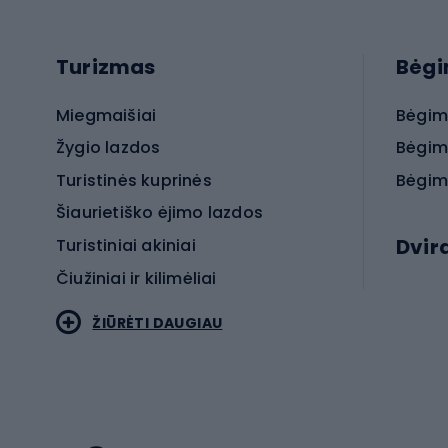
Turizmas
Bėg
Miegmaišiai
Bėgim
Žygio lazdos
Bėgim
Turistinės kuprinės
Bėgim
Šiaurietiško ėjimo lazdos
Dvir
Turistiniai akiniai
Čiužiniai ir kilimėliai
Elektr
ŽIŪRĖTI DAUGIAU
MTB dv
Turistinė avalynė
Plento
Sportstyle
Trekin
Sportinio stiliaus drabužiai
Žvyro 