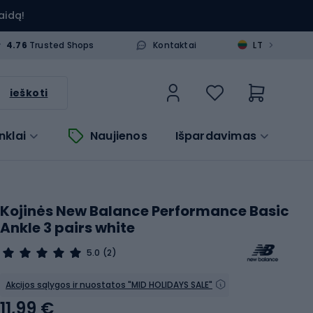
aidą!
>
4.76
Trusted Shops
Kontaktai
LT
ieškoti
nklai
Naujienos
Išpardavimas
Kojinės New Balance Performance Basic
Ankle 3 pairs white
5.0
(2)
Akcijos sąlygos ir nuostatos "MID HOLIDAYS SALE"
11,99 €