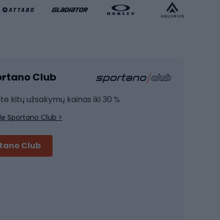
Krepšinio apranga
Sporto salė ir fitnesas
Kardio įranga
portano Club
Jėgos įranga
Joga
ite kitų užsakymų kainas iki 30 %
Treniruočių drabužiai
lę Sportano Club >
Treniruočių batai
Treniruočių priedai
rtano Club
Dviračių šalmai
Šalmai Full face
Važiavimo keliu šalmai