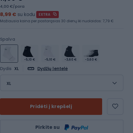
4,00 €/pora
8,99 €
su kodu
EXTRA
Mažiausia kaina per pastarąsias 30 dienų iki nuolaidos:
7,79 €
Spalva
-5,10 €
-5,10 €
-3,60 €
-3,60 €
Dydis
XL
Dydžių lentelė
XL
Pridėti į krepšelį
Kiekis
Pirkite su