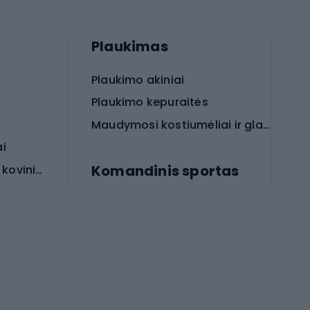
Plaukimas
Plaukimo akiniai
Plaukimo kepuraitės
Maudymosi kostiumėliai ir glaudės
ai
Komandinis sportas
Apsauginės priemonės koviniam sportui
rai
Futbolo bateliai
Futbolo kamuoliai
Rankinio bateliai
Futbolo vartai
Futbolo apranga