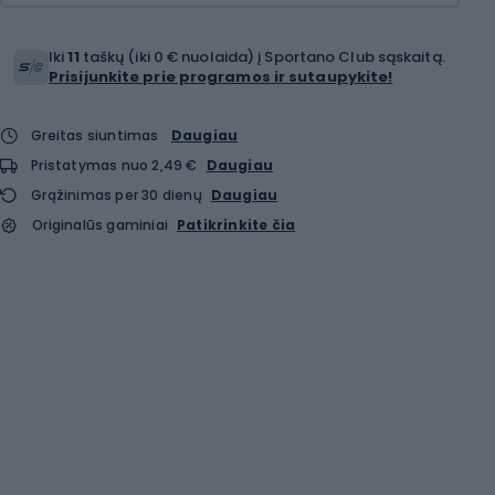
Iki
11
taškų (iki 0 € nuolaida) į Sportano Club sąskaitą.
Prisijunkite prie programos ir sutaupykite!
Greitas siuntimas
Daugiau
Pristatymas nuo 2,49 €
Daugiau
Grąžinimas per 30 dienų
Daugiau
Originalūs gaminiai
Patikrinkite čia