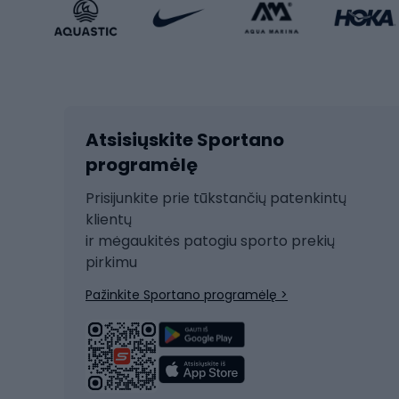
Sportinio stiliaus avalynė
Vaikiš
Sportinio stiliaus aksesuarai
Dvir
Žieminiai sportai
Kalnų slidinėjimas
Dvirač
Slidinėjimas bėgte
Atsisiųskite Sportano
Dvirač
Ski touring
programėlę
Dvirač
Snieglentė
Prisijunkite prie tūkstančių patenkintų
Dvirač
Čiuožimas
klientų
Dvirač
ir mėgaukitės patogiu sporto prekių
Rogės
Dvira
pirkimu
Žygio batai
Dvirač
Pažinkite Sportano programėlę >
Alpinizmo batai
Turistiniai batai
Dvir
Vandens sportai
Dvirač