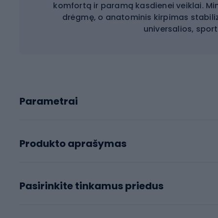
komfortą ir paramą kasdienei veiklai. M
drėgmę, o anatominis kirpimas stabiliz
universalios, sporti
Parametrai
Produkto aprašymas
Pasirinkite tinkamus priedus