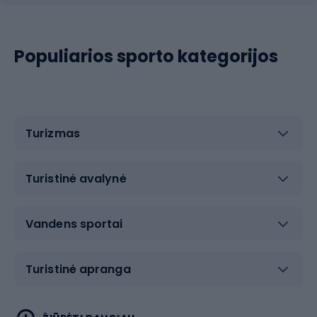
Populiarios sporto kategorijos
Turizmas
Turistinė avalynė
Vandens sportai
Turistinė apranga
Bėgimas
Koviniai sportai