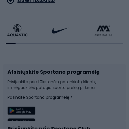
ŽIŪRĖTI DAUGIAU
Dviračiai
Čiuožimas
Dviratininkų apranga
Rakečių sportas
Dviračių priedai
Dviračių batai
Atsisiųskite Sportano programėlę
Dviračių dalys
Rogutės ir čiuožynės
Prisijunkite prie tūkstančių patenkintų klientų
ir mėgaukitės patogiu sporto prekių pirkimu
Laipiojimas
Snieglenčių sportas
Pažinkite Sportano programėlę >
Žvejyba
Plaukimas
Sportinė medicina
Komandinis sportas
Prisijunkite prie Sportano Club