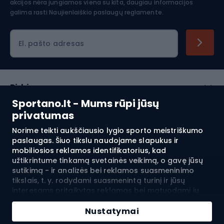
akcijos nėra jungiamos viena su kita, daugiau informacijos
galima rasti
Naujienlaiškio paslaugų reglamente.
El. pašto adresas
Pirkimas
Sportano.lt - Mums rūpi jūsų
Klientų aptarnavimas
privatumas
Norime teikti aukščiausio lygio sporto meistriškumo
Reglamentai
paslaugas. Šiuo tikslu naudojame slapukus ir
mobiliosios reklamos identifikatorius, kad
Apie mus
užtikrintume tinkamą svetainės veikimą, o gavę jūsų
sutikimą - ir analizės bei reklamos suasmeninimo
tikslais, t. y. rodydami suasmenintą turinį ir jūsų
interesams pritaikytas reklamas bei matuodami jų
Pristatymas į:
LT
efektyvumą. Slapukai ir mobiliosios reklamos
Pridėti į krepšelį
identifikatoriai gali būti naudojami tiek suasmenintai,
Nustatymai
tiek neasmeninei reklamai - priklausomai nuo jūsų