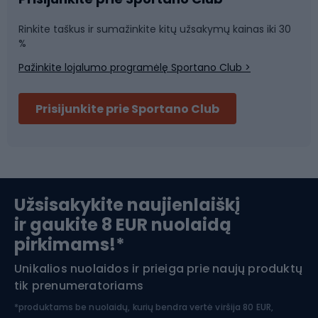
Rinkite taškus ir sumažinkite kitų užsakymų kainas iki 30
Sporto salė ir fitnesas
%
Pažinkite lojalumo programėlę Sportano Club >
Dviračių šalmai
Prisijunkite prie Sportano Club
Ski touring
Slidinėjimas
Užsisakykite naujienlaiškį
ir gaukite 8 EUR nuolaidą
Apranga žiemos sportui
pirkimams!*
Unikalios nuolaidos ir prieiga prie naujų produktų
Šiaurietiškas ėjimas
tik prenumeratoriams
*produktams be nuolaidų, kurių bendra vertė viršija 80 EUR,