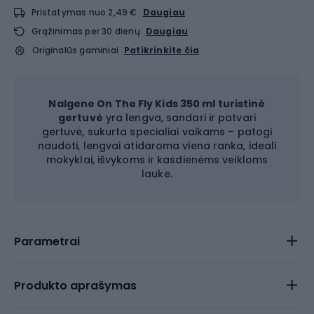
Pristatymas nuo 2,49 €
Daugiau
Grąžinimas per 30 dienų
Daugiau
Originalūs gaminiai
Patikrinkite čia
Nalgene On The Fly Kids 350 ml turistinė
gertuvė
yra lengva, sandari ir patvari
gertuvė, sukurta specialiai vaikams – patogi
naudoti, lengvai atidaroma viena ranka, ideali
mokyklai, išvykoms ir kasdienėms veikloms
lauke.
Parametrai
Produkto aprašymas