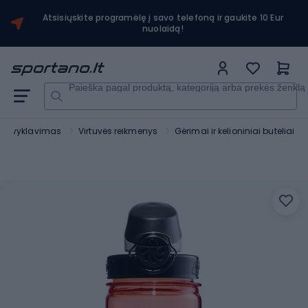
Atsisiųskite programėlę į savo telefoną ir gaukite 10 Eur
nuolaidą!
Paieška pagal produktą, kategoriją arba prekės ženklą
r stovyklavimas
Virtuvės reikmenys
Gėrimai ir kelioniniai buteliai