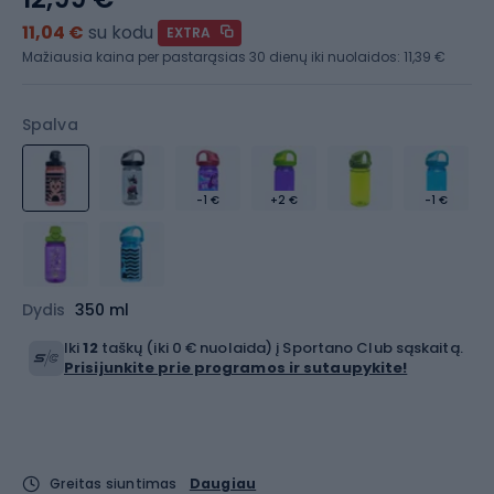
11,04 €
su kodu
EXTRA
Mažiausia kaina per pastarąsias 30 dienų iki nuolaidos:
11,39 €
Spalva
-1 €
+2 €
-1 €
Dydis
350 ml
Iki
12
taškų (iki 0 € nuolaida) į Sportano Club sąskaitą.
Prisijunkite prie programos ir sutaupykite!
Greitas siuntimas
Daugiau