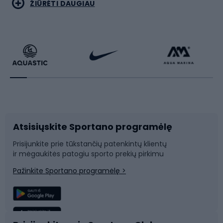
Bėgimas
Koviniai sportai
ŽIŪRĖTI DAUGIAU
Dviračiai
Čiuožimas
Dviratininkų apranga
Rakečių sportas
Dviračių priedai
Dviračių batai
Atsisiųskite Sportano programėlę
Dviračių dalys
Rogutės ir čiuožynės
Prisijunkite prie tūkstančių patenkintų klientų
ir mėgaukitės patogiu sporto prekių pirkimu
Laipiojimas
Snieglenčių sportas
Pažinkite Sportano programėlę >
Žvejyba
Plaukimas