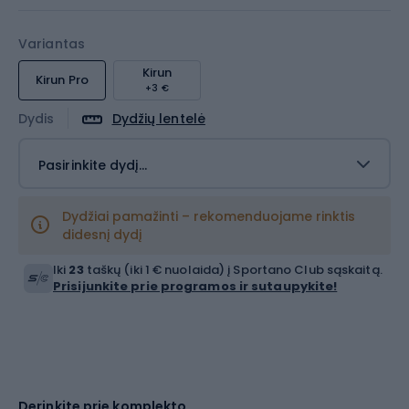
Variantas
Kirun
Kirun Pro
+3 €
Dydis
Dydžių lentelė
Pasirinkite dydį...
Dydžiai pamažinti – rekomenduojame rinktis
didesnį dydį
Iki
23
taškų (iki 1 € nuolaida) į Sportano Club sąskaitą.
Prisijunkite prie programos ir sutaupykite!
Derinkite prie komplekto