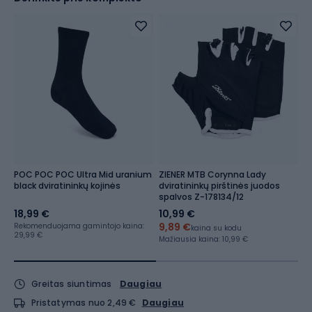
POC POC POC Ultra Mid uranium
ZIENER MTB Corynna Lady
M
black dviratininkų kojinės
dviratininkų pirštinės juodos
S
spalvos Z-178134/12
18,99 €
10,99 €
n
9,89 €
Rekomenduojama gamintojo kaina:
R
kaina su kodu
29,99 €
16
Mažiausia kaina:
10,99 €
Greitas siuntimas
Daugiau
Pristatymas nuo 2,49 €
Daugiau