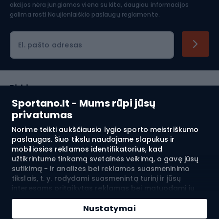
akcijos nėra jungiamos viena su kita, daugiau informacijos
galima rasti
Naujienlaiškio paslaugų reglamente.
El. pašto adresas
Pirkimas
Sportano.lt - Mums rūpi jūsų
Klientų aptarnavimas
privatumas
Norime teikti aukščiausio lygio sporto meistriškumo
Reglamentai
paslaugas. Šiuo tikslu naudojame slapukus ir
mobiliosios reklamos identifikatorius, kad
Apie mus
užtikrintume tinkamą svetainės veikimą, o gavę jūsų
sutikimą - ir analizės bei reklamos suasmeninimo
tikslais, t. y. rodydami suasmenintą turinį ir jūsų
interesams pritaikytas reklamas bei matuodami jų
Pristatymas į:
LT
efektyvumą. Slapukai ir mobiliosios reklamos
Pridėti į krepšelį
identifikatoriai gali būti naudojami tiek suasmenintai,
Nustatymai
tiek neasmeninei reklamai - priklausomai nuo jūsų