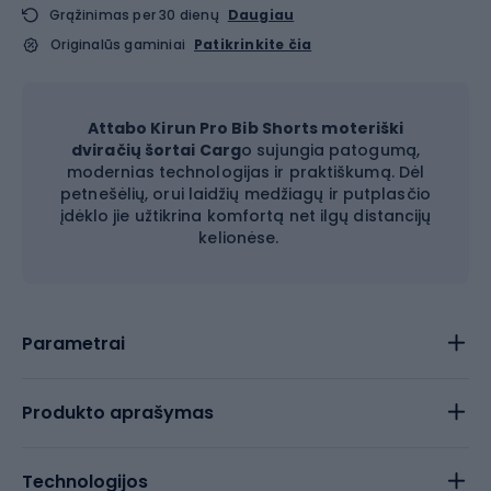
Grąžinimas per 30 dienų
Daugiau
Originalūs gaminiai
Patikrinkite čia
Attabo Kirun Pro Bib Shorts moteriški
dviračių šortai Carg
o sujungia patogumą,
modernias technologijas ir praktiškumą. Dėl
petnešėlių, orui laidžių medžiagų ir putplasčio
įdėklo jie užtikrina komfortą net ilgų distancijų
kelionėse.
Parametrai
Produkto aprašymas
Technologijos