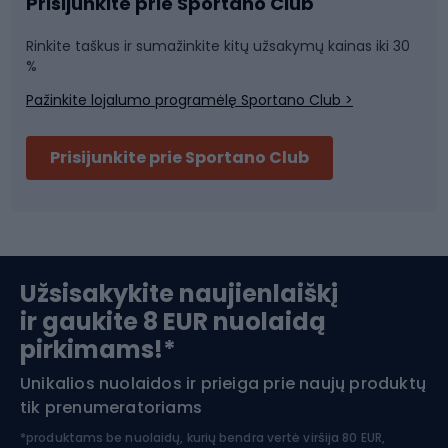
Sportinė medicina
Komandinis sportas
Prisijunkite prie Sportano Club
Rinkite taškus ir sumažinkite kitų užsakymų kainas iki 30
Sporto salė ir fitnesas
%
Pažinkite lojalumo programėlę Sportano Club >
Dviračių šalmai
Prisijunkite prie Sportano Club
Ski touring
Slidinėjimas
Užsisakykite naujienlaiškį
ir gaukite 8 EUR nuolaidą
Apranga žiemos sportui
pirkimams!*
Unikalios nuolaidos ir prieiga prie naujų produktų
Šiaurietiškas ėjimas
tik prenumeratoriams
*produktams be nuolaidų, kurių bendra vertė viršija 80 EUR,