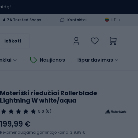
aidą!
>
4.76
Trusted Shops
Kontaktai
LT
ieškoti
nklai
Naujienos
Išpardavimas
Moteriški riedučiai Rollerblade
Lightning W white/aqua
5.0
(6)
199,99 €
Rekomenduojama gamintojo kaina: 219,99 €