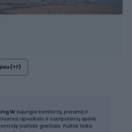
iau (+7)
ning W
sujungia komfortą, paramą ir
dinamos apvalkalo ir sustiprinimų aplink
ntrolę įvairiais greičiais. Puikiai tinka