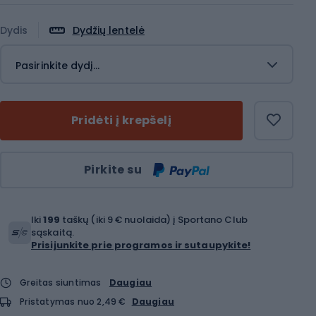
Dydis
Dydžių lentelė
Pasirinkite dydį...
Pridėti į krepšelį
Kiekis
Pirkite su
Iki
199
taškų (iki 9 € nuolaida) į Sportano Club
sąskaitą.
Prisijunkite prie programos ir sutaupykite!
Greitas siuntimas
Daugiau
Pristatymas nuo 2,49 €
Daugiau