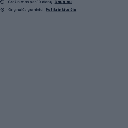
Grąžinimas per 30 dienų
Daugiau
Originalūs gaminiai
Patikrinkite čia