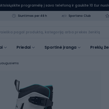
Atsisiųskite programėlę į savo telefoną ir gaukite 10 Eur nuol
Siuntimas per 48 h
Sportano Club
ai
Priedai
Sportinė įranga
Prekių že
suaugusiems