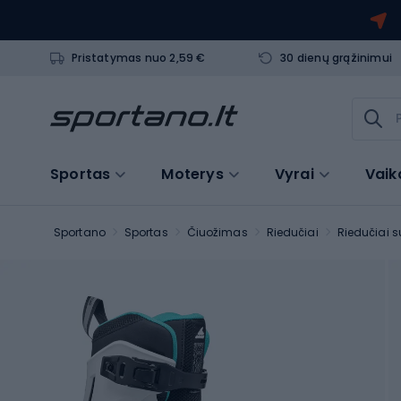
Pristatymas nuo 2,59 €
30 dienų grąžinimui
Sportas
Moterys
Vyrai
Vaik
Sportano
Sportas
Čiuožimas
Riedučiai
Riedučiai 