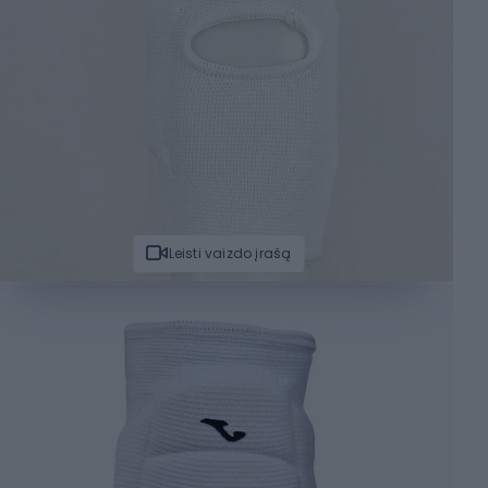
Leisti vaizdo įrašą