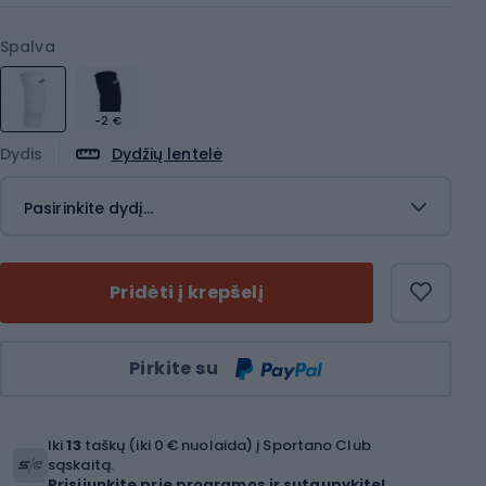
Spalva
-2 €
Dydis
Dydžių lentelė
Pasirinkite dydį...
Pridėti į krepšelį
Kiekis
Pirkite su
Iki
13
taškų (iki 0 € nuolaida) į Sportano Club
sąskaitą.
Prisijunkite prie programos ir sutaupykite!