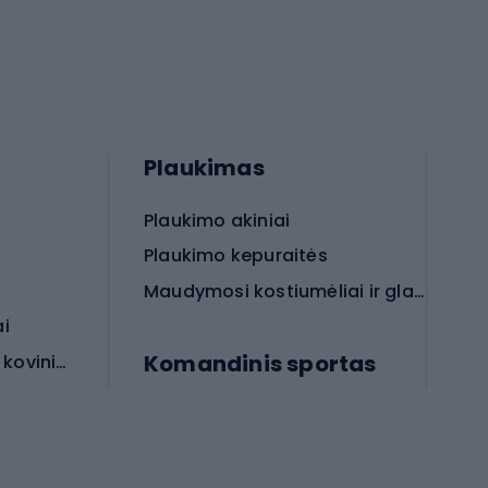
Plaukimas
Plaukimo akiniai
Plaukimo kepuraitės
Maudymosi kostiumėliai ir glaudės
ai
Komandinis sportas
Apsauginės priemonės koviniam sportui
rai
Futbolo bateliai
Futbolo kamuoliai
Rankinio bateliai