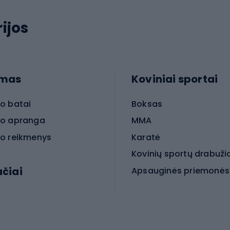
ijos
imas
Koviniai sportai
o batai
Boksas
o apranga
MMA
o reikmenys
Karatė
Kovinių sportų drabuži
ačiai
Kovinio sporto aksesua
iniai dviračiai
iračiai
Čiuožimas
 dviračiai