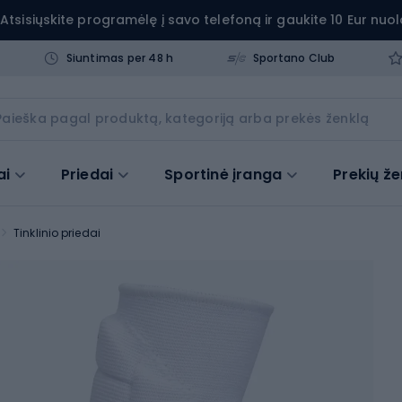
Atsisiųskite programėlę į savo telefoną ir gaukite 10 Eur nuol
Siuntimas per 48 h
Sportano Club
ai
Priedai
Sportinė įranga
Prekių že
Tinklinio priedai