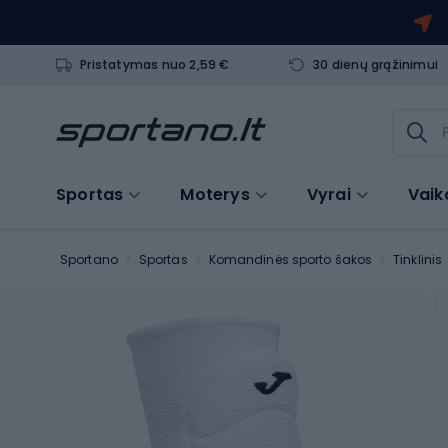
Pristatymas nuo 2,59 €
30 dienų grąžinimui
Sportas
Moterys
Vyrai
Vaik
Sportano
Sportas
Komandinės sporto šakos
Tinklinis