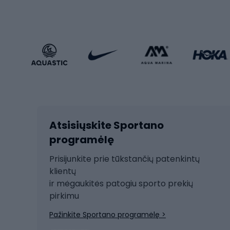
Sportstyle
Trekin
Sportinio stiliaus drabužiai
Žvyro 
Sportinio stiliaus avalynė
Vaikiš
Sportinio stiliaus aksesuarai
Dvir
Žieminiai sportai
Kalnų slidinėjimas
Dvirač
Slidinėjimas bėgte
Atsisiųskite Sportano
Dvirač
Ski touring
programėlę
Dvirač
Snieglentė
Prisijunkite prie tūkstančių patenkintų
Dvirač
Čiuožimas
klientų
Dvirač
ir mėgaukitės patogiu sporto prekių
Rogės
Dvira
pirkimu
Žygio batai
Dvirač
Pažinkite Sportano programėlę >
Alpinizmo batai