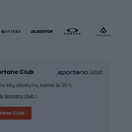
Futbolo vartai
Futbolo apranga
Krepšinio apranga
Sporto salė ir fitnesas
Kardio įranga
portano Club
Jėgos įranga
Joga
ite kitų užsakymų kainas iki 30 %
Treniruočių drabužiai
lę Sportano Club >
Treniruočių batai
Treniruočių priedai
rtano Club
Dviračių šalmai