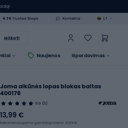
aidą!
>
4.76
Trusted Shops
Kontaktai
LT
ieškoti
nklai
Naujienos
Išpardavimas
Joma alkūnės lopas blokas baltas
400176
5.0
(3)
13,99 €
Rekomenduojama gamintojo kaina: 21,99 €