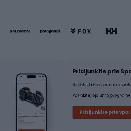
go dviračiai
Paspirtukai
dviračiai
Keturračiai riedučiai
ki dviračiai
Riedučiai
Riedlentės
atininkų apranga
Čiuožimo apsaugos
Čiuožimo šalmai
ių pirštinės
Prisijunkite prie S
ių šortai
Rakečių sportas
ių marškinėliai
Rinkite taškus ir sumažink
ių kelnės
Skvošas
Pažinkite lojalumo programė
ių striukės
Badmintonas
čių džemperiai
Stalo tenisas
Prisijunkite prie Spo
ių kepurės
Tenisas
Padelis