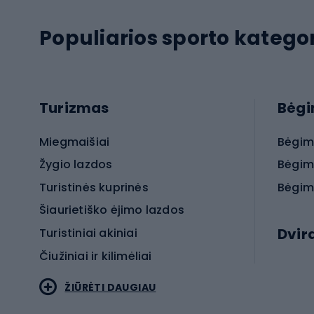
Populiarios sporto kategor
Turizmas
Bėg
Miegmaišiai
Bėgim
Žygio lazdos
Bėgim
Turistinės kuprinės
Bėgim
Šiaurietiško ėjimo lazdos
Dvir
Turistiniai akiniai
Čiužiniai ir kilimėliai
Elektr
ŽIŪRĖTI DAUGIAU
MTB dv
Turistinė avalynė
Plento