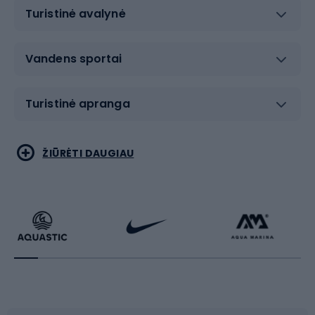
Turistinė avalynė
Vandens sportai
Turistinė apranga
Bėgimas
Koviniai sportai
ŽIŪRĖTI DAUGIAU
Dviračiai
Čiuožimas
Dviratininkų apranga
Rakečių sportas
Dviračių priedai
Dviračių batai