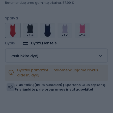
Rekomenduojama gamintojo kaina: 57,99 €
Spalva
+4 €
+7 €
+7 €
Dydis
Dydžių lentelė
Pasirinkite dydį...
Dydžiai pamažinti – rekomenduojame rinktis
didesnį dydį
Iki
35
taškų (iki 1 € nuolaida) į Sportano Club sąskaitą.
Prisijunkite prie programos ir sutaupykite!