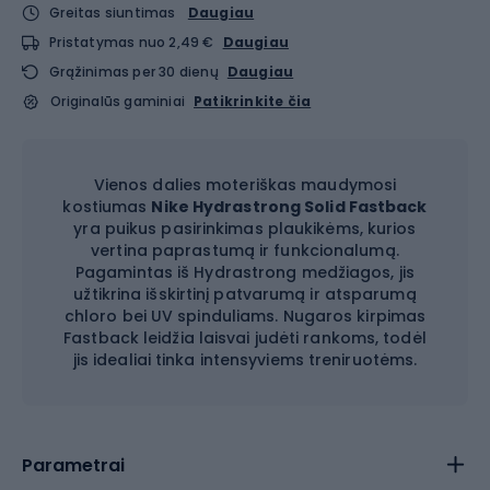
Greitas siuntimas
Daugiau
Pristatymas nuo 2,49 €
Daugiau
Grąžinimas per 30 dienų
Daugiau
Originalūs gaminiai
Patikrinkite čia
Vienos dalies moteriškas maudymosi
kostiumas
Nike Hydrastrong Solid Fastback
yra puikus pasirinkimas plaukikėms, kurios
vertina paprastumą ir funkcionalumą.
Pagamintas iš Hydrastrong medžiagos, jis
užtikrina išskirtinį patvarumą ir atsparumą
chloro bei UV spinduliams. Nugaros kirpimas
Fastback leidžia laisvai judėti rankoms, todėl
jis idealiai tinka intensyviems treniruotėms.
Parametrai