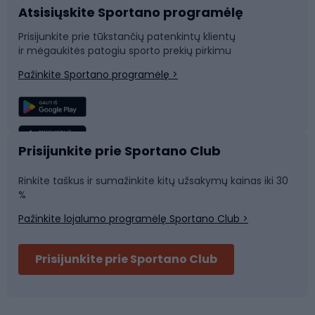
Atsisiųskite Sportano programėlę
Dviračių dalys
Rogutės ir čiuožynės
Prisijunkite prie tūkstančių patenkintų klientų
ir mėgaukitės patogiu sporto prekių pirkimu
Laipiojimas
Snieglenčių sportas
Pažinkite Sportano programėlę >
Žvejyba
Plaukimas
Sportinė medicina
Komandinis sportas
Prisijunkite prie Sportano Club
Rinkite taškus ir sumažinkite kitų užsakymų kainas iki 30
Sporto salė ir fitnesas
%
Pažinkite lojalumo programėlę Sportano Club >
Dviračių šalmai
Prisijunkite prie Sportano Club
Ski touring