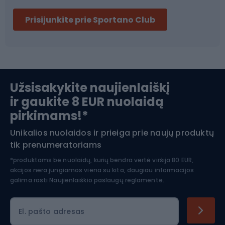
Dviračių šalmai
Prisijunkite prie Sportano Club
Ski touring
Slidinėjimas
Užsisakykite naujienlaiškį
ir gaukite 8 EUR nuolaidą
Apranga žiemos sportui
pirkimams!*
Unikalios nuolaidos ir prieiga prie naujų produktų
Šiaurietiškas ėjimas
tik prenumeratoriams
*produktams be nuolaidų, kurių bendra vertė viršija 80 EUR,
akcijos nėra jungiamos viena su kita, daugiau informacijos
galima rasti
Naujienlaiškio paslaugų reglamente.
El. pašto adresas