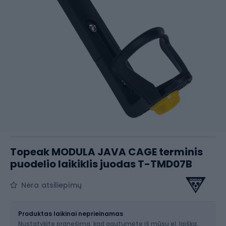
Topeak MODULA JAVA CAGE terminis
puodelio laikiklis juodas T-TMD07B
Nėra atsiliepimų
Dydis
OS
Produktas laikinai neprieinamas
Nustatykite pranešimą, kad gautumėte iš mūsų el. laišką,