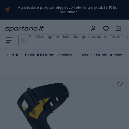
Atsisiųskite programėlę į savo telefoną ir gaukite 10 Eur
nuolaidą!
Paieška pagal produktą, kategoriją arba prekės ženklą
čių priedai
Bidonai ir bidonų krepšeliai
Dviračių bidonų krepšiai