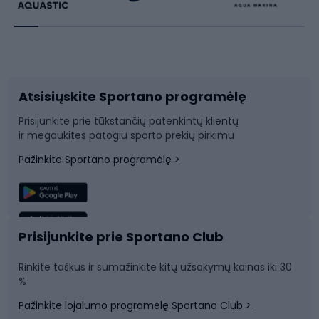
Dviratininkų apranga
Rakečių sportas
Dviračių priedai
Dviračių batai
Atsisiųskite Sportano programėlę
Dviračių dalys
Rogutės ir čiuožynės
Prisijunkite prie tūkstančių patenkintų klientų
ir mėgaukitės patogiu sporto prekių pirkimu
Laipiojimas
Snieglenčių sportas
Pažinkite Sportano programėlę >
Žvejyba
Plaukimas
Sportinė medicina
Komandinis sportas
Prisijunkite prie Sportano Club
Rinkite taškus ir sumažinkite kitų užsakymų kainas iki 30
Sporto salė ir fitnesas
%
Pažinkite lojalumo programėlę Sportano Club >