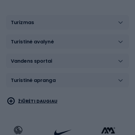
Turizmas
Turistinė avalynė
Vandens sportai
Turistinė apranga
Bėgimas
Koviniai sportai
ŽIŪRĖTI DAUGIAU
Dviračiai
Čiuožimas