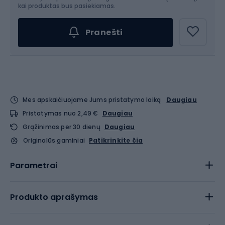
kai produktas bus pasiekiamas.
Pranešti
Mes apskaičiuojame Jums pristatymo laiką
Daugiau
Pristatymas nuo 2,49 €
Daugiau
Grąžinimas per 30 dienų
Daugiau
Originalūs gaminiai
Patikrinkite čia
Parametrai
Produkto aprašymas