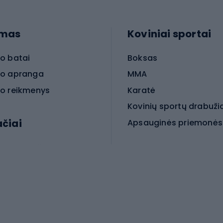
imas
Koviniai sportai
o batai
Boksas
o apranga
MMA
o reikmenys
Karatė
Kovinių sportų drabuži
ačiai
Kovinio sporto aksesua
iniai dviračiai
iračiai
Čiuožimas
 dviračiai
go dviračiai
Paspirtukai
dviračiai
Keturračiai riedučiai