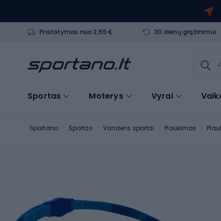
Pristatymas nuo 2,59 €
30 dienų grąžinimui
Sportas
Moterys
Vyrai
Vaik
Sportano
Sportas
Vandens sportai
Plaukimas
Plau