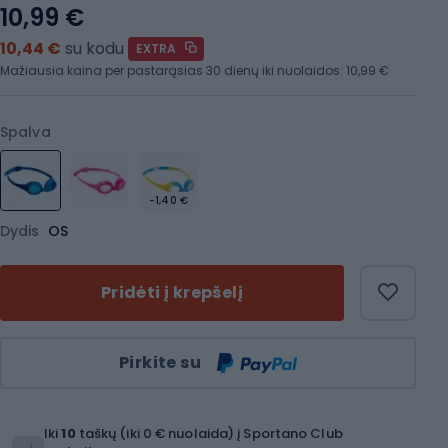
10,99 €
10,44 €
su kodu
EXTRA
Mažiausia kaina per pastarąsias 30 dienų iki nuolaidos:
10,99 €
Spalva
-1,40 €
Dydis
OS
Pridėti į krepšelį
Kiekis
Pirkite su
Iki
10
taškų (iki 0 € nuolaida) į Sportano Club