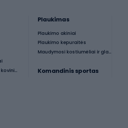
Plaukimas
Plaukimo akiniai
Plaukimo kepuraitės
Maudymosi kostiumėliai ir glaudės
ai
Komandinis sportas
Apsauginės priemonės koviniam sportui
rai
Futbolo bateliai
Futbolo kamuoliai
Rankinio bateliai
Futbolo vartai
Futbolo apranga