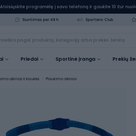
Atsisiųskite programėlę į savo telefoną ir gaukite 10 Eur nuol
Siuntimas per 48 h
Sportano Club
ai
Priedai
Sportinė įranga
Prekių že
kimo akiniai ir kaukės
Plaukimo akiniai