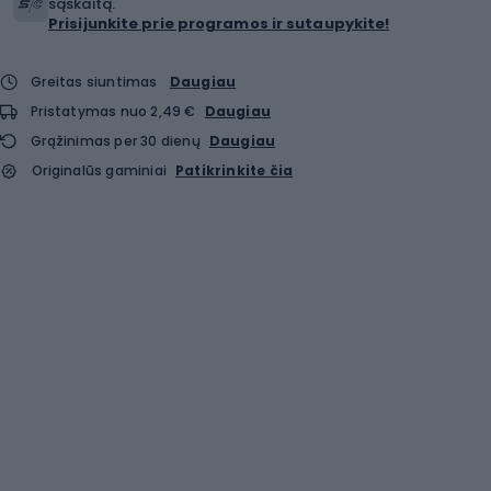
sąskaitą.
Prisijunkite prie programos ir sutaupykite!
Greitas siuntimas
Daugiau
Pristatymas nuo 2,49 €
Daugiau
Grąžinimas per 30 dienų
Daugiau
Originalūs gaminiai
Patikrinkite čia