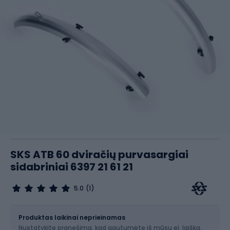
SKS ATB 60 dviračių purvasargiai
sidabriniai 6397 21 61 21
5.0
(1)
Dydis
26" / 60 mm
Produktas laikinai neprieinamas
Nustatykite pranešimą, kad gautumėte iš mūsų el. laišką,