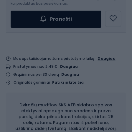
kai produktas bus pasiekiamas.
Pranešti
Mes apskaičiuojame Jums pristatymo laiką
Daugiau
Pristatymas nuo 2,49 €
Daugiau
Grąžinimas per 30 dienų
Daugiau
Originalūs gaminiai
Patikrinkite čia
Dviračių mudflow SKS ATB sidabro spalvos
efektyviai apsaugo nuo vandens ir purvo
purslų, dėka pilnos konstrukcijos, skirtos 26
colių ratams. Pagamintas iš polietileno,
užtikrina didelį tvirtumą išlaikant nedidelį svorį.