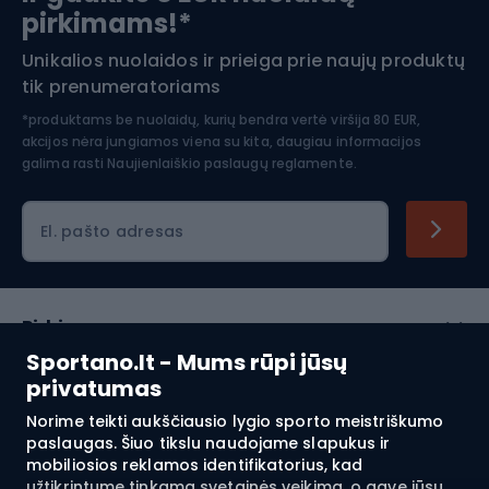
pirkimams!*
Unikalios nuolaidos ir prieiga prie naujų produktų
Šiaurietiškas ėjimas
tik prenumeratoriams
*produktams be nuolaidų, kurių bendra vertė viršija 80 EUR,
akcijos nėra jungiamos viena su kita, daugiau informacijos
galima rasti
Naujienlaiškio paslaugų reglamente.
El. pašto adresas
Pirkimas
Sportano.lt - Mums rūpi jūsų
Klientų aptarnavimas
privatumas
Norime teikti aukščiausio lygio sporto meistriškumo
Reglamentai
paslaugas. Šiuo tikslu naudojame slapukus ir
mobiliosios reklamos identifikatorius, kad
Apie mus
užtikrintume tinkamą svetainės veikimą, o gavę jūsų