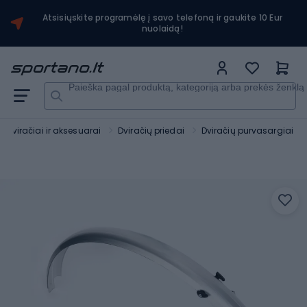
Atsisiųskite programėlę į savo telefoną ir gaukite 10 Eur
nuolaidą!
Paieška pagal produktą, kategoriją arba prekės ženklą
Dviračiai ir aksesuarai
Dviračių priedai
Dviračių purvasargiai