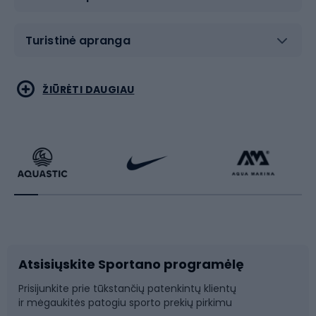
Turistinė apranga
Bėgimas
Koviniai sportai
ŽIŪRĖTI DAUGIAU
Dviračiai
Čiuožimas
Dviratininkų apranga
Rakečių sportas
Dviračių priedai
Dviračių batai
Atsisiųskite Sportano programėlę
Dviračių dalys
Rogutės ir čiuožynės
Prisijunkite prie tūkstančių patenkintų klientų
ir mėgaukitės patogiu sporto prekių pirkimu
Laipiojimas
Snieglenčių sportas