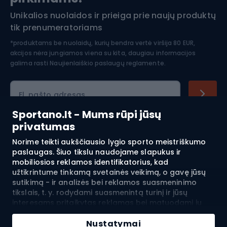
Unikalios nuolaidos ir prieiga prie naujų produktų
Šiaurietiškas ėjimas
tik prenumeratoriams
*produktams be nuolaidų, kurių bendra vertė viršija 80 EUR,
akcijos nėra jungiamos viena su kita, daugiau informacijos
galima rasti
Naujienlaiškio paslaugų reglamente.
El. pašto adresas
Sportano.lt - Mums rūpi jūsų
privatumas
Pirkimas
Norime teikti aukščiausio lygio sporto meistriškumo
paslaugas. Šiuo tikslu naudojame slapukus ir
mobiliosios reklamos identifikatorius, kad
Klientų aptarnavimas
užtikrintume tinkamą svetainės veikimą, o gavę jūsų
sutikimą - ir analizės bei reklamos suasmeninimo
Reglamentai
tikslais, t. y. rodydami suasmenintą turinį ir jūsų
interesams pritaikytas reklamas bei matuodami jų
Apie mus
efektyvumą. Slapukai ir mobiliosios reklamos
identifikatoriai gali būti naudojami tiek suasmenintai,
Nustatymai