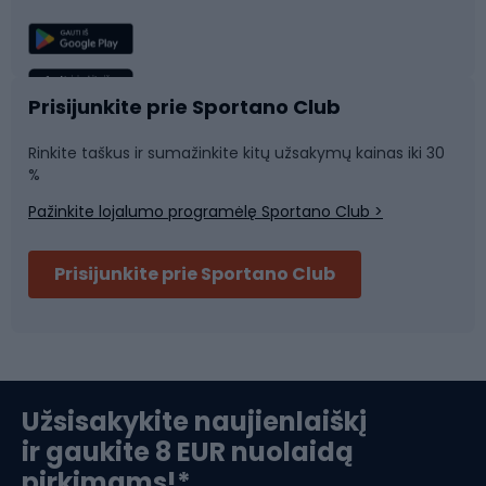
Žvejyba
Plaukimas
Sportinė medicina
Komandinis sportas
Prisijunkite prie Sportano Club
Rinkite taškus ir sumažinkite kitų užsakymų kainas iki 30
Sporto salė ir fitnesas
%
Pažinkite lojalumo programėlę Sportano Club >
Dviračių šalmai
Prisijunkite prie Sportano Club
Ski touring
Slidinėjimas
Užsisakykite naujienlaiškį
ir gaukite 8 EUR nuolaidą
Apranga žiemos sportui
pirkimams!*