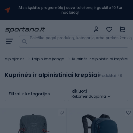
Atsisiųskite programėlę į savo telefoną ir gaukite 10 Eur
nuolaidą!
Paieška pagal produktą, kategoriją arba prekės ženklą
Laipiojimas
Laipiojimo įranga
Kuprinės ir alpinistiniai krepšiai
Kuprinės ir alpinistiniai krepšiai
Produktai:
49
Rikiuoti
Filtrai ir kategorijos
Rekomenduojama