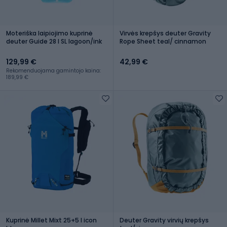
Moteriška laipiojimo kuprinė
Virvės krepšys deuter Gravity
deuter Guide 28 l SL lagoon/ink
Rope Sheet teal/ cinnamon
129,99 €
42,99 €
Rekomenduojama gamintojo kaina:
189,99 €
Kuprinė Millet Mixt 25+5 l icon
Deuter Gravity virvių krepšys