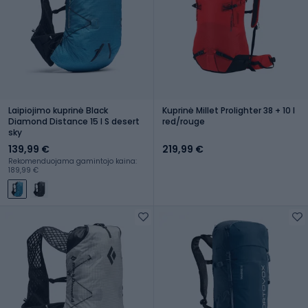
Laipiojimo kuprinė Black
Kuprinė Millet Prolighter 38 + 10 l
Diamond Distance 15 l S desert
red/rouge
sky
139,99 €
219,99 €
Rekomenduojama gamintojo kaina:
189,99 €