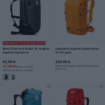
Papildomai -10 % su kodu EXTRA
Black Diamond Bullet 16 l anglies
Laipiojimo kuprinė Exped Serac
kuprinė laipiojimui
30 28 l gold
52,99 €
249,99 €
47,69 €
Rekomenduojama gamintojo kaina:
kaina su kodu
329,99 €
Mažiausia kaina: 47,69 €