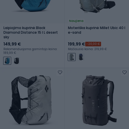
Naujiena
Laipiojimo kuprinė Black
Moteriška kuprinė Millet Ubic 40 l
Diamond Distance 15 l L desert
e-sand
sky
149,99 €
199,99 €
-20,00 €
Rekomenduojama gamintojo kaina:
Mažiausia kaina: 219,99 €
189,99 €