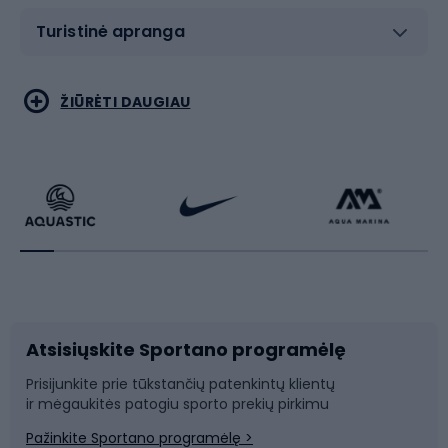
Turistinė apranga
Bėgimas
Koviniai sportai
ŽIŪRĖTI DAUGIAU
Dviračiai
Čiuožimas
Dviratininkų apranga
Rakečių sportas
Dviračių priedai
Dviračių batai
Atsisiųskite Sportano programėlę
Dviračių dalys
Rogutės ir čiuožynės
Prisijunkite prie tūkstančių patenkintų klientų
ir mėgaukitės patogiu sporto prekių pirkimu
Laipiojimas
Snieglenčių sportas
Pažinkite Sportano programėlę >