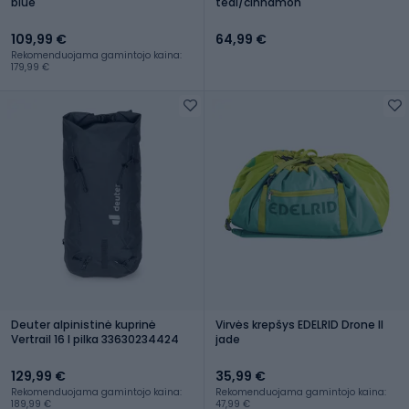
blue
teal/cinnamon
109,99 €
64,99 €
Rekomenduojama gamintojo kaina:
179,99 €
Deuter alpinistinė kuprinė
Virvės krepšys EDELRID Drone II
Vertrail 16 l pilka 33630234424
jade
129,99 €
35,99 €
Rekomenduojama gamintojo kaina:
Rekomenduojama gamintojo kaina:
189,99 €
47,99 €