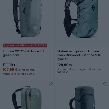
Papildomai -10 % su kodu EXTRA
Kuprinė ORTOVOX Trace 15 l
Moteriška laipiojimo kuprinė
green acid
Black Diamond Distance M 8 l
glacier
119,99 €
129,99 €
107,99 €
Rekomenduojama gamintojo kaina:
kaina su kodu
169,99 €
Mažiausia kaina: 113,99 €