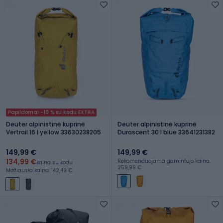
Papildomai -10 % su kodu EXTRA
Deuter alpinistinė kuprinė
Deuter alpinistinė kuprinė
Vertrail 16 l yellow 33630238205
Durascent 30 l blue 33641231382
149,99 €
149,99 €
134,99 €
Rekomenduojama gamintojo kaina:
kaina su kodu
259,99 €
Mažiausia kaina: 142,49 €