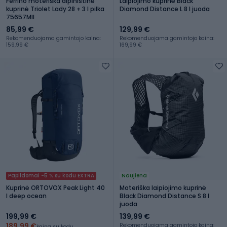
Ferrino moteriška alpinistinė
Laipiojimo kuprinė Black
kuprinė Triolet Lady 28 + 3 l pilka
Diamond Distance L 8 l juoda
75657MII
85,99 €
129,99 €
Rekomenduojama gamintojo kaina:
Rekomenduojama gamintojo kaina:
159,99 €
169,99 €
Papildomai -5 % su kodu EXTRA
Naujiena
Kuprinė ORTOVOX Peak Light 40
Moteriška laipiojimo kuprinė
l deep ocean
Black Diamond Distance S 8 l
juoda
199,99 €
139,99 €
189,99 €
Rekomenduojama gamintojo kaina:
kaina su kodu