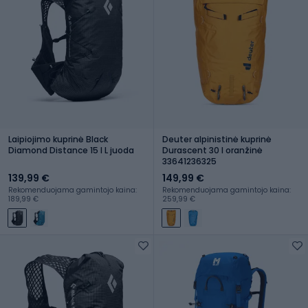
Laipiojimo kuprinė Black
Deuter alpinistinė kuprinė
Diamond Distance 15 l L juoda
Durascent 30 l oranžinė
33641236325
139,99 €
149,99 €
Rekomenduojama gamintojo kaina:
Rekomenduojama gamintojo kaina:
189,99 €
259,99 €