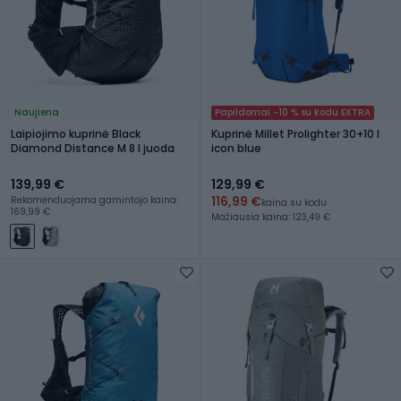
Naujiena
Papildomai -10 % su kodu EXTRA
Laipiojimo kuprinė Black
Kuprinė Millet Prolighter 30+10 l
Diamond Distance M 8 l juoda
icon blue
139,99 €
129,99 €
116,99 €
Rekomenduojama gamintojo kaina:
kaina su kodu
169,99 €
Mažiausia kaina: 123,49 €