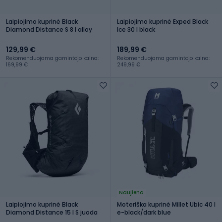
Laipiojimo kuprinė Black
Laipiojimo kuprinė Exped Black
Diamond Distance S 8 l alloy
Ice 30 l black
129,99 €
189,99 €
Rekomenduojama gamintojo kaina:
Rekomenduojama gamintojo kaina:
169,99 €
249,99 €
Naujiena
Laipiojimo kuprinė Black
Moteriška kuprinė Millet Ubic 40 l
Diamond Distance 15 l S juoda
e-black/dark blue