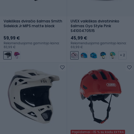
Vaikiškas dviračio šalmas Smith
UVEX vaikiškas dviratininko
Sidekick Jr MIPS matte black
šalmas Oyo Style Pink
S4100470515
59,99 €
45,99 €
Rekomenduojama gamintojo kaina:
Rekomenduojama gamintojo kaina:
83,99 €
69,99 €
+ 2
Papildomai -15 % su kodu EXTRA