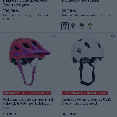
Endura Singletrack Full Face
Sidetrack Jr matte pink
Youth olive green
109,99 €
39,99 €
Rekomenduojama gamintojo kaina:
Rekomenduojama gamintojo kaina:
119,99 €
54,99 €
Papildomai -15 % su kodu EXTRA
Papildomai -5 % su kodu EXTRA
Vaikiškas dviračio šalmas Smith
Vaikiškas dviračio šalmas UVEX
Sidekick Jr MIPS matte lollipop
Oyo white/black matt
fade
59,99 €
38,99 €