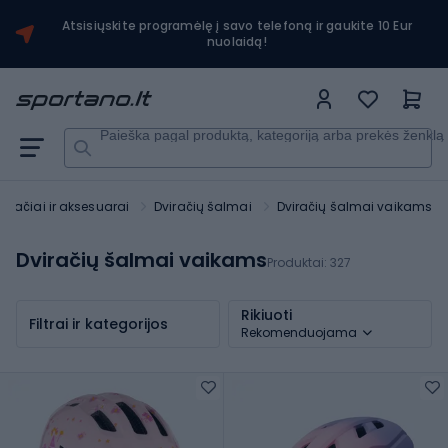
Atsisiųskite programėlę į savo telefoną ir gaukite 10 Eur
nuolaidą!
Paieška pagal produktą, kategoriją arba prekės ženklą
viračiai ir aksesuarai
Dviračių šalmai
Dviračių šalmai vaikams
Dviračių šalmai vaikams
Produktai:
327
Rikiuoti
Filtrai ir kategorijos
Rekomenduojama