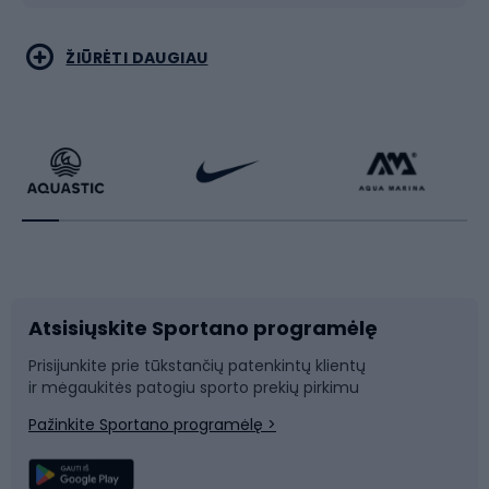
Bėgimas
Koviniai sportai
ŽIŪRĖTI DAUGIAU
Dviračiai
Čiuožimas
Dviratininkų apranga
Rakečių sportas
Dviračių priedai
Dviračių batai
Atsisiųskite Sportano programėlę
Dviračių dalys
Rogutės ir čiuožynės
Prisijunkite prie tūkstančių patenkintų klientų
ir mėgaukitės patogiu sporto prekių pirkimu
Laipiojimas
Snieglenčių sportas
Pažinkite Sportano programėlę >
Žvejyba
Plaukimas