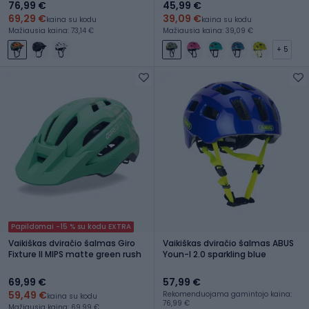
76,99 €
45,99 €
69,29 €
39,09 €
kaina su kodu
kaina su kodu
Mažiausia kaina: 73,14 €
Mažiausia kaina: 39,09 €
+ 5
Papildomai -15 % su kodu EXTRA
Vaikiškas dviračio šalmas Giro
Vaikiškas dviračio šalmas ABUS
Fixture II MIPS matte green rush
Youn-I 2.0 sparkling blue
69,99 €
57,99 €
59,49 €
Rekomenduojama gamintojo kaina:
kaina su kodu
76,99 €
Mažiausia kaina: 69,99 €