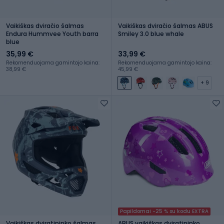
Vaikiškas dviračio šalmas
Vaikiškas dviračio šalmas ABUS
Endura Hummvee Youth barra
Smiley 3.0 blue whale
blue
35,99 €
33,99 €
Rekomenduojama gamintojo kaina:
Rekomenduojama gamintojo kaina:
38,99 €
45,99 €
+ 9
Papildomai -25 % su kodu EXTRA
Vaikiškas dviratininko šalmas
ABUS vaikiškas dviratininko