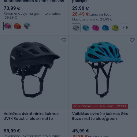
fluorescencinės rožinės spalvos
policijos
73,99 €
29,99 €
28,49 €
Rekomenduojama gamintojo kaina:
kaina su kodu
109,99 €
Mažiausia kaina: 29,99 €
+ 9
Papildomai -10 % su kodu EXTRA
Vaikiškas dviratininko šalmas
Vaikiškas dviračio šalmas Giro
UVEX React Jr black matte
Raze matte blue/green
59,99 €
45,99 €
41,39 €
Rekomenduojama gamintojo kaina: