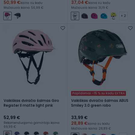
50,99 €
37,04 €
kaina su kodu
kaina su kodu
Mažiausia kaina: 56,99 €
Mažiausia kaina: 31,19 €
+ 2
Papildomai -15 % su kodu EXTRA
Vaikiškas dviračio šalmas Giro
Vaikiškas dviračio šalmas ABUS
Register II matte light pink
Smiley 3.0 green robo
52,99 €
33,99 €
28,89 €
Rekomenduojama gamintojo kaina:
kaina su kodu
69,99 €
Mažiausia kaina: 28,89 €