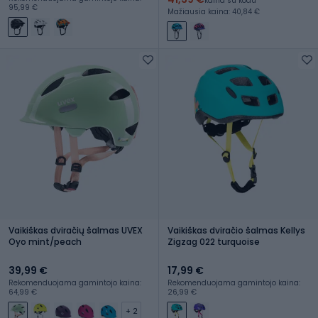
kaina su kodu
95,99 €
Mažiausia kaina: 40,84 €
Vaikiškas dviračių šalmas UVEX
Vaikiškas dviračio šalmas Kellys
Oyo mint/peach
Zigzag 022 turquoise
39,99 €
17,99 €
Rekomenduojama gamintojo kaina:
Rekomenduojama gamintojo kaina:
64,99 €
26,99 €
+ 2