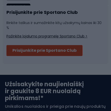
Sportinė medicina
Komandinis sportas
Prisijunkite prie Sportano Club
Rinkite taškus ir sumažinkite kitų užsakymų kainas iki 30
Sporto salė ir fitnesas
%
Pažinkite lojalumo programėlę Sportano Club >
Dviračių šalmai
Prisijunkite prie Sportano Club
Ski touring
Slidinėjimas
Užsisakykite naujienlaiškį
ir gaukite 8 EUR nuolaidą
Apranga žiemos sportui
pirkimams!*
Unikalios nuolaidos ir prieiga prie naujų produktų
Šiaurietiškas ėjimas