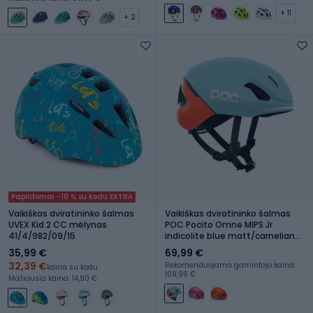
+ 11
+ 2
Papildomai -10 % su kodu EXTRA
Vaikiškas dviratininko šalmas
Vaikiškas dviratininko šalmas
UVEX Kid 2 CC mėlynas
POC Pocito Omne MIPS Jr
41/4/982/09/15
indicolite blue matt/carnelian
orange matt
35,99 €
69,99 €
32,39 €
Rekomenduojama gamintojo kaina:
kaina su kodu
109,99 €
Mažiausia kaina: 14,90 €