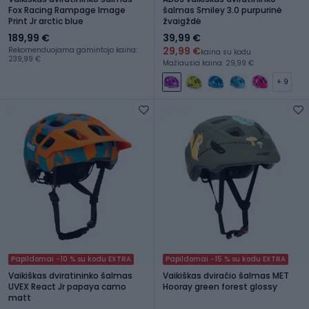
Fox Racing Rampage Image
šalmas Smiley 3.0 purpurinė
Print Jr arctic blue
žvaigždė
189,99 €
39,99 €
29,99 €
Rekomenduojama gamintojo kaina:
kaina su kodu
239,99 €
Mažiausia kaina: 29,99 €
+ 9
Papildomai -10 % su kodu EXTRA
Papildomai -15 % su kodu EXTRA
Vaikiškas dviratininko šalmas
Vaikiškas dviračio šalmas MET
UVEX React Jr papaya camo
Hooray green forest glossy
matt