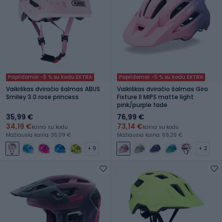
Papildomai -5 % su kodu EXTRA
Papildomai -5 % su kodu EXTRA
Vaikiškas dviračio šalmas ABUS
Vaikiškas dviračio šalmas Giro
Smiley 3.0 rose princess
Fixture II MIPS matte light
pink/purple fade
35,99 €
76,99 €
34,19 €
73,14 €
kaina su kodu
kaina su kodu
Mažiausia kaina: 35,09 €
Mažiausia kaina: 69,29 €
+ 9
+ 2