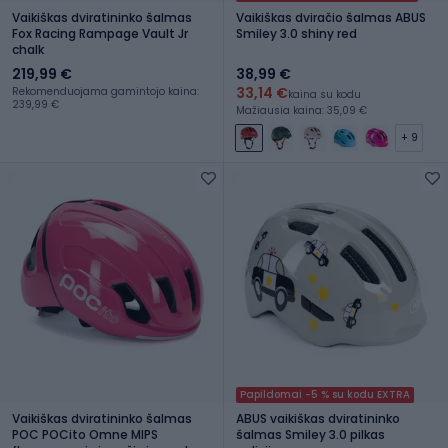
Vaikiškas dviratininko šalmas
Vaikiškas dviračio šalmas ABUS
Fox Racing Rampage Vault Jr
Smiley 3.0 shiny red
chalk
219,99 €
38,99 €
33,14 €
Rekomenduojama gamintojo kaina:
kaina su kodu
239,99 €
Mažiausia kaina: 35,09 €
+ 9
Papildomai -5 % su kodu EXTRA
Vaikiškas dviratininko šalmas
ABUS vaikiškas dviratininko
POC POCito Omne MIPS
šalmas Smiley 3.0 pilkas