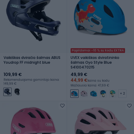
Papildomai -10 % su kodu EXTRA
Vaikiškas dviračio šalmas ABUS
UVEX vaikiškas dviratininko
Youdrop FF midnight blue
šalmas Oyo Style Blue
S4100470215
109,99 €
49,99 €
44,99 €
Rekomenduojama gamintojo kaina:
kaina su kodu
149,99 €
Mažiausia kaina: 47,69 €
+ 2