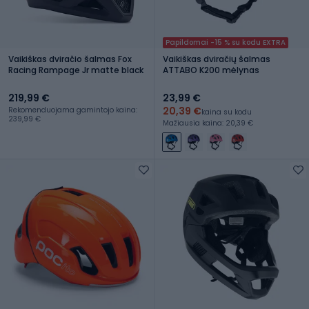
Papildomai -15 % su kodu EXTRA
Vaikiškas dviračio šalmas Fox
Vaikiškas dviračių šalmas
Racing Rampage Jr matte black
ATTABO K200 mėlynas
219,99 €
23,99 €
20,39 €
Rekomenduojama gamintojo kaina:
kaina su kodu
239,99 €
Mažiausia kaina: 20,39 €