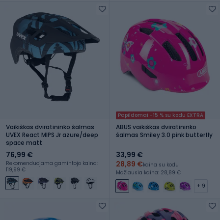
Papildomai -15 % su kodu EXTRA
Vaikiškas dviratininko šalmas
ABUS vaikiškas dviratininko
UVEX React MIPS Jr azure/deep
šalmas Smiley 3.0 pink butterfly
space matt
76,99 €
33,99 €
28,89 €
Rekomenduojama gamintojo kaina:
kaina su kodu
119,99 €
Mažiausia kaina: 28,89 €
+ 9