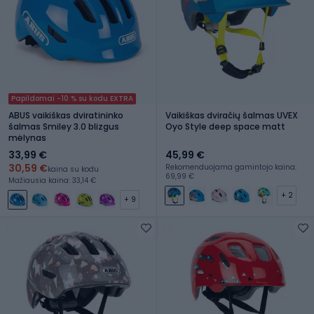
Papildomai -10 % su kodu EXTRA
ABUS vaikiškas dviratininko
Vaikiškas dviračių šalmas UVEX
šalmas Smiley 3.0 blizgus
Oyo Style deep space matt
mėlynas
33,99 €
45,99 €
30,59 €
Rekomenduojama gamintojo kaina:
kaina su kodu
69,99 €
Mažiausia kaina: 33,14 €
+ 2
+ 9