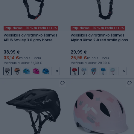
Papildomai -15 % su kodu EXTRA
Papildomai -10 % su kodu EXTRA
Vaikiškas dviratininko šalmas
Vaikiškas dviratininko šalmas
ABUS Smiley 3.0 grey horse
Alpina Ximo 2 Jr red smile gloss
38,99 €
29,99 €
33,14 €
26,99 €
kaina su kodu
kaina su kodu
Mažiausia kaina: 34,39 €
Mažiausia kaina: 29,99 €
+ 9
+ 5