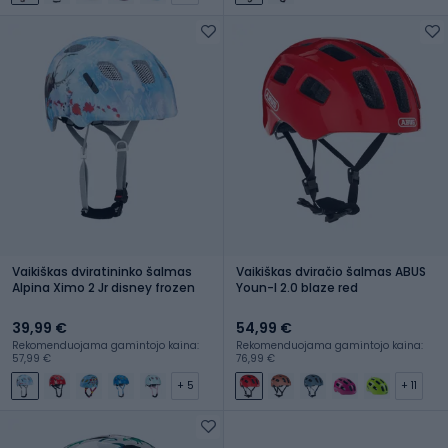
Vaikiškas dviratininko šalmas
Vaikiškas dviračio šalmas ABUS
Alpina Ximo 2 Jr disney frozen
Youn-I 2.0 blaze red
39,99 €
54,99 €
Rekomenduojama gamintojo kaina:
Rekomenduojama gamintojo kaina:
57,99 €
76,99 €
+ 5
+ 11