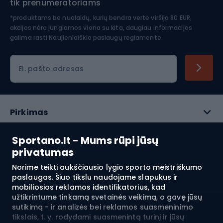
tik prenumeratoriams
*produktams be nuolaidų, kurių bendra vertė viršija 80 EUR,
akcijos nėra jungiamos viena su kita, daugiau informacijos
galima rasti
Naujienlaiškio paslaugų reglamente.
El. pašto adresas
Pirkimas
Klientų aptarnavimas
Sportano.lt - Mums rūpi jūsų
privatumas
Reglamentai
Norime teikti aukščiausio lygio sporto meistriškumo
paslaugas. Šiuo tikslu naudojame slapukus ir
Apie mus
mobiliosios reklamos identifikatorius, kad
užtikrintume tinkamą svetainės veikimą, o gavę jūsų
sutikimą - ir analizės bei reklamos suasmeninimo
tikslais, t. y. rodydami suasmenintą turinį ir jūsų
Pristatymas į:
LT