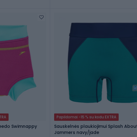
XTRA
Papildomai -15 % su kodu EXTRA
peedo Swimnappy
Sauskelnės plaukiojimui Splash Abou
Jammers navy/jade