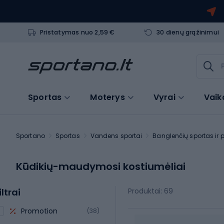
Pristatymas nuo 2,59 €
30 dienų grąžinimui
Sportas
Moterys
Vyrai
Vaik
Sportano
Sportas
Vandens sportai
Banglenčių sportas ir 
Kūdikių-maudymosi kostiumėliai
iltrai
Produktai: 69
Promotion
(38)