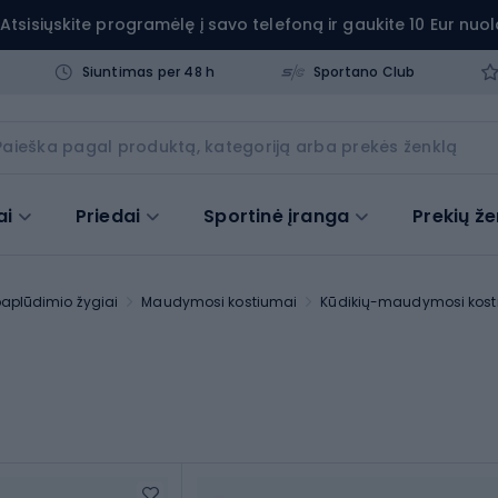
Atsisiųskite programėlę į savo telefoną ir gaukite 10 Eur nuol
Siuntimas per 48 h
Sportano Club
ai
Priedai
Sportinė įranga
Prekių že
paplūdimio žygiai
Maudymosi kostiumai
Kūdikių-maudymosi kosti