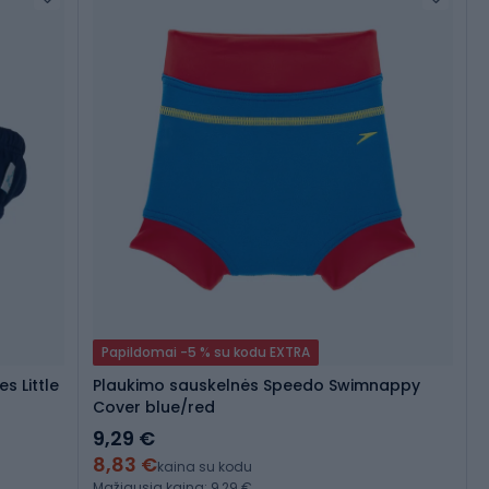
Papildomai -5 % su kodu EXTRA
s Little
Plaukimo sauskelnės Speedo Swimnappy
Cover blue/red
9,29 €
8,83 €
kaina su kodu
Mažiausia kaina: 9,29 €