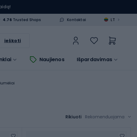
aidą!
>
4.76
Trusted Shops
Kontaktai
LT
ieškoti
nklai
Naujienos
Išpardavimas
umėliai
Rikiuoti
Rekomenduojama