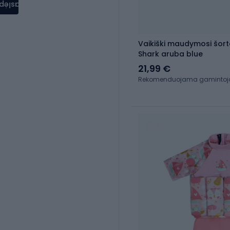
aslėpti
Vaikiški maudymosi šort
Shark aruba blue
21,99 €
Rekomenduojama gamintojo 