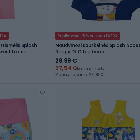
XTRA
Papildomai -5 % su kodu EXTRA
stiumėlis Splash
Maudymosi sauskelnės Splash Abou
 went to sea
Nappy DUO tug boats
28,99 €
27,54 €
kaina su kodu
Mažiausia kaina: 28,99 €