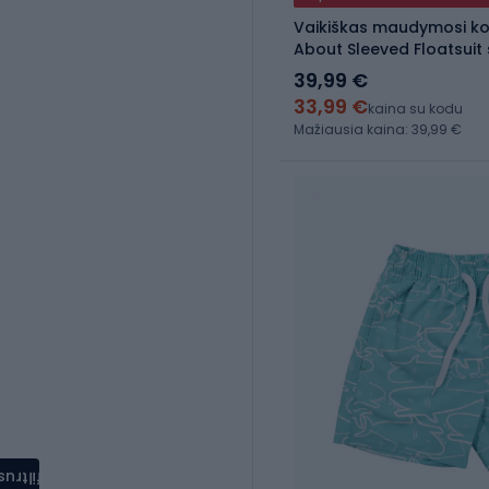
Vaikiškas maudymosi ko
About Sleeved Floatsuit 
39,99 €
33,99 €
kaina su kodu
Mažiausia kaina: 39,99 €
filtrus