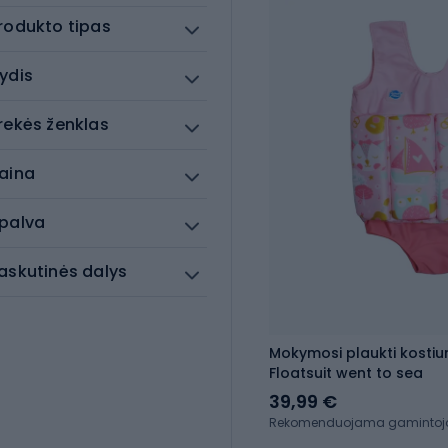
rodukto tipas
ydis
rekės ženklas
aina
palva
askutinės dalys
Mokymosi plaukti kosti
Floatsuit went to sea
39,99 €
Rekomenduojama gamintojo 