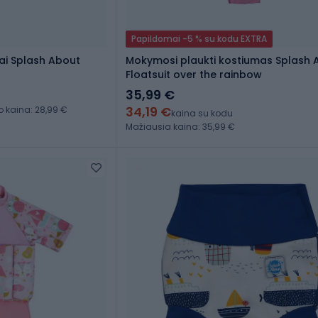
Papildomai -5 % su kodu EXTRA
ai Splash About
Mokymosi plaukti kostiumas Splash 
Floatsuit over the rainbow
35,99 €
34,19 €
kaina: 28,99 €
kaina su kodu
Mažiausia kaina: 35,99 €