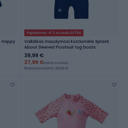
Papildomai -5 % su kodu EXTRA
t Happy
Vaikiškas maudymosi kostiumėlis Splash
About Sleeved Floatsuit tug boats
39,99 €
37,99 €
kaina su kodu
Mažiausia kaina: 38,99 €