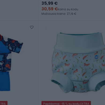
35,99 €
30,59 €
kaina su kodu
Mažiausia kaina: 27,19 €
XTRA
Papildomai -15 % su kodu EXTRA