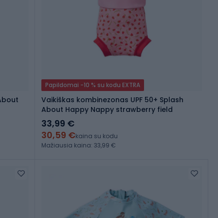
Papildomai -10 % su kodu EXTRA
About
Vaikiškas kombinezonas UPF 50+ Splash
About Happy Nappy strawberry field
33,99 €
30,59 €
kaina su kodu
Mažiausia kaina: 33,99 €