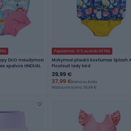
XTRA
Papildomai -5 % su kodu EXTRA
appy DUO maudymosi
Mokymosi plaukti kostiumas Splash 
inės spalvos HNDUAL
Floatsuit lady bird
39,99 €
37,99 €
kaina su kodu
Mažiausia kaina: 35,99 €