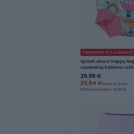
Papildomai -5 % su kodu E
Splash About Happy N
sauskelnių balionai rož
26,99 €
25,64 €
kaina su kodu
Mažiausia kaina: 26,99 €