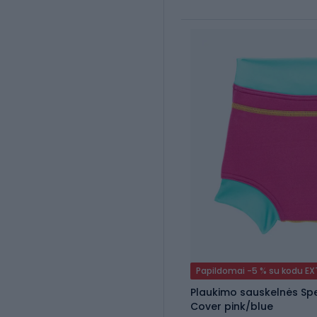
Papildomai -5 % su kodu E
Plaukimo sauskelnės S
Cover pink/blue