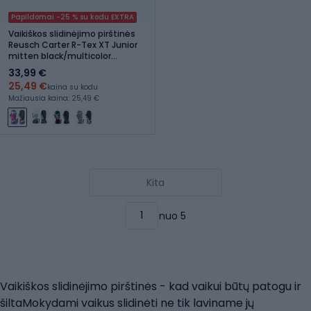
Papildomai -25 % su kodu EXTRA
Vaikiškos slidinėjimo pirštinės
Reusch Carter R-Tex XT Junior
mitten black/multicolor
snowflake
33,99 €
25,49 €
kaina su kodu
Mažiausia kaina: 25,49 €
Kita
nuo 5
Vaikiškos slidinėjimo pirštinės - kad vaikui būtų patogu ir
šiltaMokydami vaikus slidinėti ne tik laviname jų