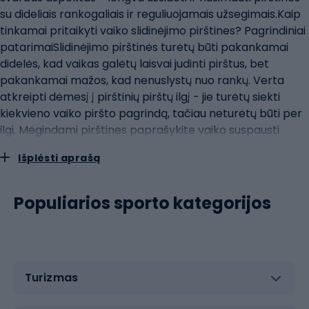
su dideliais rankogaliais ir reguliuojamais užsegimais.Kaip
tinkamai pritaikyti vaiko slidinėjimo pirštines? Pagrindiniai
patarimaiSlidinėjimo pirštinės turėtų būti pakankamai
didelės, kad vaikas galėtų laisvai judinti pirštus, bet
pakankamai mažos, kad nenuslystų nuo rankų. Verta
atkreipti dėmesį į pirštinių pirštų ilgį - jie turėtų siekti
kiekvieno vaiko piršto pagrindą, tačiau neturėtų būti per
ilgi. Mėgindami pirštines paprašykite vaiko suspausti
ranką į kumštį. Jei pirštinių išorinės pusės medžiaga yra
Išplėsti aprašą
stora arba jei vaikui sunku suspausti ranką, tai reiškia, kad
pirštinės gali būti per ankštos.Vaikiškų slidinėjimo pirštinių
medžiagos ir technologijosPanašiai kaip ir suaugusiųjų
Populiarios sporto kategorijos
pirštinės, vaikiškos slidinėjimo pirštinės gaminamos iš
įvairių medžiagų, skirtų užtikrinti šilumą, atsparumą
vandeniui ir ilgaamžiškumą. Dažniausiai pirštinės
gaminamos iš nailono arba poliesterio su papildomu
Turizmas
izoliacijos sluoksniu. Įprasta rasti modelių su
membranomis, pavyzdžiui, "Gore-Tex", kurios puikiai