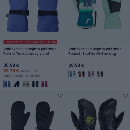
Papildomai -20 % su kodu EXTRA
Vaikiškos slidinėjimo pirštinės
Vaikiškos slidinėjimo pirštinės
Reima Tartu breezy violet
Reusch Scottie Mitten dog
35,99 €
28,99 €
28,79 €
kaina su kodu
Mažiausia kaina: 28,79 €