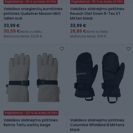
Papildomai -10 % su kodu EXTRA
Papildomai -15 % su kodu EXTRA
Vaikiškos snieglenčių kumštinės
Vaikiškos slidinėjimo pirštinės
pirštinės Quiksilver Mission Mitt
Reusch Olaf Down R-Tex XT
fallen rock
Mitten black
33,99 €
33,99 €
30,59 €
28,89 €
kaina su kodu
kaina su kodu
Mažiausia kaina: 32,39 €
Mažiausia kaina: 31,19 €
Papildomai -20 % su kodu EXTRA
Vaikiškos slidinėjimo pirštinės
Vaikiškos slidinėjimo pirštinės
Reima Tartu earthy beige
Columbia Whirlibird III Mittens
black