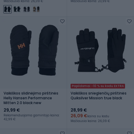
Mažiausia kaina: 26,09 €
Mažiausia kaina: 23,99 €
Papildomai -10 % su kodu EXTRA
Vaikiškos slidinėjimo pirštinės
Vaikiškos snieglenčių pirštinės
Helly Hansen Performance
Quiksilver Mission true black
Mitten 2.0 black new
29,99 €
28,99 €
26,09 €
Rekomenduojama gamintojo kaina:
kaina su kodu
42,99 €
Mažiausia kaina: 26,09 €