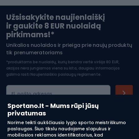
Slidinėjimas
Užsisakykite naujienlaiškį
ir gaukite 8 EUR nuolaidą
Apranga žiemos sportui
pirkimams!*
Unikalios nuolaidos ir prieiga prie naujų produktų
Šiaurietiškas ėjimas
tik prenumeratoriams
*produktams be nuolaidų, kurių bendra vertė viršija 80 EUR,
akcijos nėra jungiamos viena su kita, daugiau informacijos
galima rasti
Naujienlaiškio paslaugų reglamente.
El. pašto adresas
Sportano.lt - Mums rūpi jūsų
privatumas
Pirkimas
Norime teikti aukščiausio lygio sporto meistriškumo
paslaugas. Šiuo tikslu naudojame slapukus ir
mobiliosios reklamos identifikatorius, kad
Klientų aptarnavimas