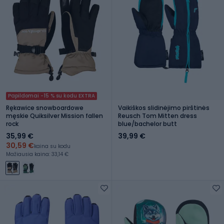
Papildomai -15 % su kodu EXTRA
Rękawice snowboardowe
Vaikiškos slidinėjimo pirštinės
męskie Quiksilver Mission fallen
Reusch Tom Mitten dress
rock
blue/bachelor butt
35,99 €
39,99 €
30,59 €
kaina su kodu
Mažiausia kaina: 33,14 €