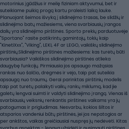
motorinius įgūdžius ir meilę fiziniam aktyvumui, bet ir
suteikiame puikią progą kartu praleisti laiką lauke.
Planuojant šeimos išvyką į slidinėjimo trasas, be slidžių ir
slidinėjimo batų mažiesiems, viena svarbiausių įrangos
dalių yra slidinėjimo pirštinės. Sporto prekių parduotuvėje
"Sportano" rasite patikrintų gamintojų, tokių kaip
"KinetiXxx", "Viking", LEKI, 4F ar LEGO, vaikiškų slidinėjimo
pirštinių.Slidinėjimo pirštinės mažiesiems: kas turėtų būti
svarbiausia? Vaikiškos slidinėjimo pirštinės atlieka
daugybę funkcijų. Pirmiausia jos apsaugo mažąsias
rankas nuo šalčio, drėgmės ir vėjo, taip pat suteikia
apsaugą nuo traumų. Gerai parinktas pirštinių modelis
taip pat turėtų palaikyti vaikų rankų miklumą, kad jie
galėtų lengvai suimti ir valdyti slidinėjimo įrangą. Vienas iš
svarbiausių veiksnių renkantis pirštines vaikams yra jų
patogumas ir prigludimas. Nesvarbu, kokios šiltos ir
atsparios vandeniui būtų pirštinės, jei jos nepatogios ar
per ankštos, vaikas greičiausiai nuspręs jų nedėvėti. Kitas
svarbus aspektas - lengva užsidėti ir nusimauti pirštines