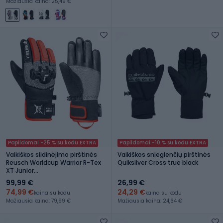
Mažiausia kaina: 25,49 €
Papildomai -25 % su kodu EXTRA
Papildomai -10 % su kodu EXTRA
Vaikiškos slidinėjimo pirštinės
Vaikiškos snieglenčių pirštinės
Reusch Worldcup Warrior R-Tex
Quiksilver Cross true black
XT Junior
black/silver/fluorescent red
99,99 €
26,99 €
74,99 €
24,29 €
kaina su kodu
kaina su kodu
Mažiausia kaina: 79,99 €
Mažiausia kaina: 24,64 €