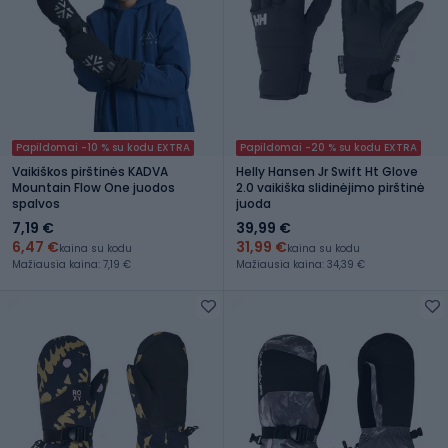
Papildomai -10 % su kodu EXTRA
Papildomai -20 % su kodu EXTRA
Vaikiškos pirštinės KADVA
Helly Hansen Jr Swift Ht Glove
Mountain Flow One juodos
2.0 vaikiška slidinėjimo pirštinė
spalvos
juoda
7,19 €
39,99 €
6,47 €
31,99 €
kaina su kodu
kaina su kodu
Mažiausia kaina: 7,19 €
Mažiausia kaina: 34,39 €