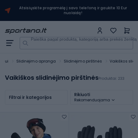
Atsisiųskite programėlę į savo telefoną ir gaukite 10 Eur
nuolaidą!
Paieška pagal produktą, kategoriją arba prekės ženklą
ortui
Slidinėjimo apranga
Slidinėjimo pirštinės
Vaikiškos slidi
Vaikiškos slidinėjimo pirštinės
Produktai:
233
Rikiuoti
Filtrai ir kategorijos
Rekomenduojama