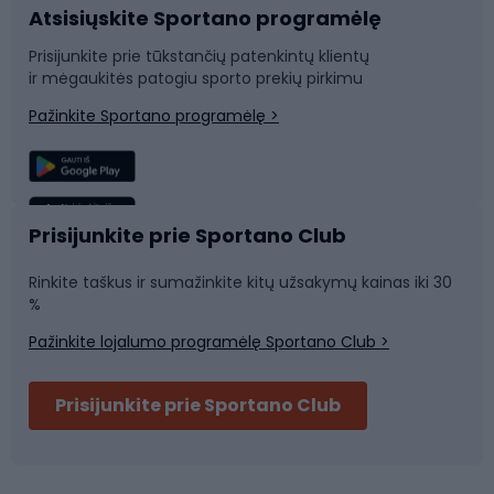
Atsisiųskite Sportano programėlę
Dviračių dalys
Rogutės ir čiuožynės
Prisijunkite prie tūkstančių patenkintų klientų
ir mėgaukitės patogiu sporto prekių pirkimu
Laipiojimas
Snieglenčių sportas
Pažinkite Sportano programėlę >
Žvejyba
Plaukimas
Sportinė medicina
Komandinis sportas
Prisijunkite prie Sportano Club
Rinkite taškus ir sumažinkite kitų užsakymų kainas iki 30
Sporto salė ir fitnesas
%
Pažinkite lojalumo programėlę Sportano Club >
Dviračių šalmai
Prisijunkite prie Sportano Club
Ski touring