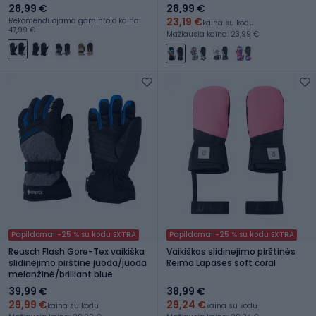
28,99 €
28,99 €
23,19 €
Rekomenduojama gamintojo kaina:
kaina su kodu
47,99 €
Mažiausia kaina: 23,99 €
Papildomai -25 % su kodu EXTRA
Papildomai -25 % su kodu EXTRA
Reusch Flash Gore-Tex vaikiška
Vaikiškos slidinėjimo pirštinės
slidinėjimo pirštinė juoda/juoda
Reima Lapases soft coral
melanžinė/brilliant blue
39,99 €
38,99 €
29,99 €
29,24 €
kaina su kodu
kaina su kodu