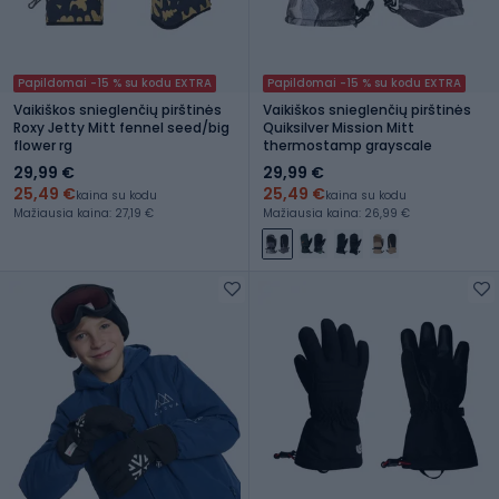
Papildomai -15 % su kodu EXTRA
Papildomai -15 % su kodu EXTRA
Vaikiškos snieglenčių pirštinės
Vaikiškos snieglenčių pirštinės
Roxy Jetty Mitt fennel seed/big
Quiksilver Mission Mitt
flower rg
thermostamp grayscale
29,99 €
29,99 €
25,49 €
25,49 €
kaina su kodu
kaina su kodu
Mažiausia kaina: 27,19 €
Mažiausia kaina: 26,99 €