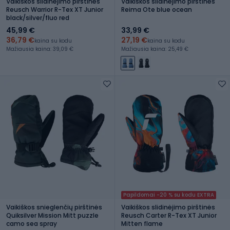
Vaikiškos slidinėjimo pirštinės
Vaikiškos slidinėjimo pirštinės
Reusch Warrior R-Tex XT Junior
Reima Ote blue ocean
black/silver/fluo red
45,99 €
33,99 €
36,79 €
27,19 €
kaina su kodu
kaina su kodu
Mažiausia kaina: 39,09 €
Mažiausia kaina: 25,49 €
Papildomai -20 % su kodu EXTRA
Vaikiškos snieglenčių pirštinės
Vaikiškos slidinėjimo pirštinės
Quiksilver Mission Mitt puzzle
Reusch Carter R-Tex XT Junior
camo sea spray
Mitten flame