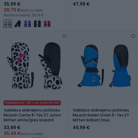
35,99 €
47,99 €
28,79 €
kaina su kodu
Mažiausia kaina: 28,79 €
Papildomai -25 % su kodu EXTRA
Vaikiškos slidinėjimo pirštinės
Vaikiškos slidinėjimo pirštinės
Reusch Carter R-Tex XT Junior
Reusch Kaden Down R-Tex XT
Mitten white/grey leopard
Mitten brilliant blue
33,99 €
49,99 €
25,49 €
kaina su kodu