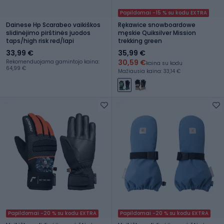
Papildomai -15 % su kodu EXTRA
Dainese Hp Scarabeo vaikiškos
Rękawice snowboardowe
slidinėjimo pirštinės juodos
męskie Quiksilver Mission
taps/high risk red/lapi
trekking green
33,99 €
35,99 €
30,59 €
Rekomenduojama gamintojo kaina:
kaina su kodu
64,99 €
Mažiausia kaina: 33,14 €
Papildomai -20 % su kodu EXTRA
Papildomai -20 % su kodu EXTRA