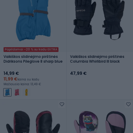
Papildomai -20 % su kodu EXTRA
Vaikiškos slidinėjimo pirštinės
Vaikiškos slidinėjimo pirštinės
Didriksons Pileglove 8 sharp blue
Columbia Whirlibird III black
14,99 €
47,99 €
11,99 €
kaina su kodu
Mažiausia kaina: 13,49 €