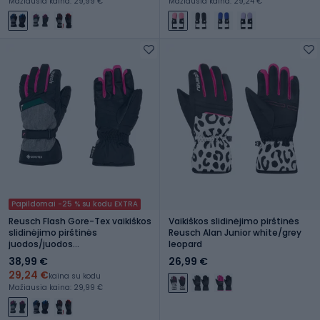
Mažiausia kaina: 29,99 €
Mažiausia kaina: 29,24 €
Papildomai -25 % su kodu EXTRA
Reusch Flash Gore-Tex vaikiškos
Vaikiškos slidinėjimo pirštinės
slidinėjimo pirštinės
Reusch Alan Junior white/grey
juodos/juodos
leopard
melanžinės/rožinės glo
38,99 €
26,99 €
29,24 €
kaina su kodu
Mažiausia kaina: 29,99 €