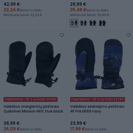
42,99 €
29,99 €
32,24 €
25,49 €
kaina su kodu
kaina su kodu
Mažiausia kaina: 32,24 €
Mažiausia kaina: 26,99 €
Papildomai -10 % su kodu EXTRA
Papildomai -25 % su kodu EXTRA
Vaikiškos snieglenčių pirštinės
Vaikiškos slidinėjimo pirštinės
Quiksilver Mission Mitt true black
4F Fnk M199 navy
28,99 €
23,99 €
26,09 €
17,99 €
kaina su kodu
kaina su kodu