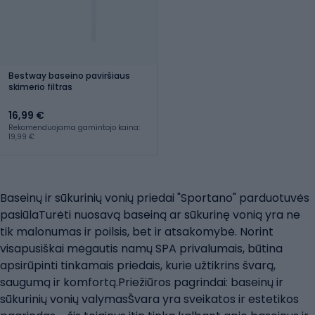
Bestway baseino paviršiaus
skimerio filtras
16,99 €
Rekomenduojama gamintojo kaina:
19,99 €
Baseinų ir sūkurinių vonių priedai "Sportano" parduotuvės
pasiūlaTurėti nuosavą baseiną ar sūkurinę vonią yra ne
tik malonumas ir poilsis, bet ir atsakomybė. Norint
visapusiškai mėgautis namų SPA privalumais, būtina
apsirūpinti tinkamais priedais, kurie užtikrins švarą,
saugumą ir komfortą.Priežiūros pagrindai: baseinų ir
sūkurinių vonių valymasŠvara yra sveikatos ir estetikos