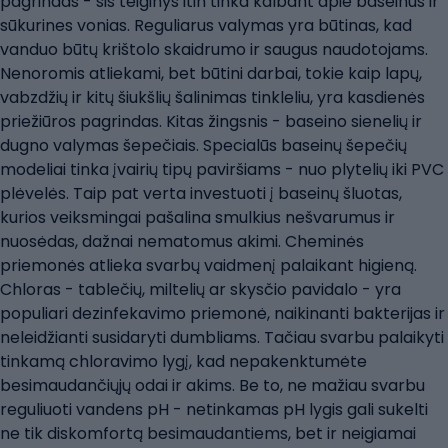
pagrindas - šis teiginys itin tinka kalbant apie baseinus ir
sūkurines vonias. Reguliarus valymas yra būtinas, kad
vanduo būtų krištolo skaidrumo ir saugus naudotojams.
Nenoromis atliekami, bet būtini darbai, tokie kaip lapų,
vabzdžių ir kitų šiukšlių šalinimas tinkleliu, yra kasdienės
priežiūros pagrindas. Kitas žingsnis - baseino sienelių ir
dugno valymas šepečiais. Specialūs baseinų šepečių
modeliai tinka įvairių tipų paviršiams - nuo plytelių iki PVC
plėvelės. Taip pat verta investuoti į baseinų šluotas,
kurios veiksmingai pašalina smulkius nešvarumus ir
nuosėdas, dažnai nematomus akimi. Cheminės
priemonės atlieka svarbų vaidmenį palaikant higieną.
Chloras - tablečių, miltelių ar skysčio pavidalo - yra
populiari dezinfekavimo priemonė, naikinanti bakterijas ir
neleidžianti susidaryti dumbliams. Tačiau svarbu palaikyti
tinkamą chloravimo lygį, kad nepakenktumėte
besimaudančiųjų odai ir akims. Be to, ne mažiau svarbu
reguliuoti vandens pH - netinkamas pH lygis gali sukelti
ne tik diskomfortą besimaudantiems, bet ir neigiamai