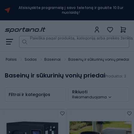
Atsisiųskite programėlę į savo telefoną ir gaukite 10 Eur
nuolaidą!
Paieška pagal produktą, kategoriją arba prekės ženklą
Poilsis
Sodas
Baseinai
Baseinų ir sūkurinių vonių priedai
Baseinų ir sūkurinių vonių priedai
Produktai:
3
Rikiuoti
Filtrai ir kategorijos
Rekomenduojama