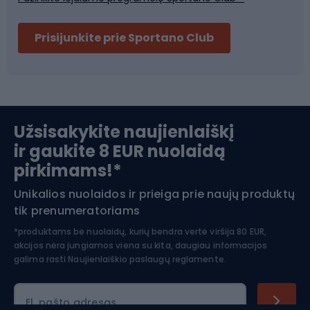
Dviračių šalmai
Prisijunkite prie Sportano Club
Ski touring
Slidinėjimas
Užsisakykite naujienlaiškį
ir gaukite 8 EUR nuolaidą
Apranga žiemos sportui
pirkimams!*
Unikalios nuolaidos ir prieiga prie naujų produktų
Šiaurietiškas ėjimas
tik prenumeratoriams
*produktams be nuolaidų, kurių bendra vertė viršija 80 EUR,
akcijos nėra jungiamos viena su kita, daugiau informacijos
galima rasti
Naujienlaiškio paslaugų reglamente.
El. pašto adresas