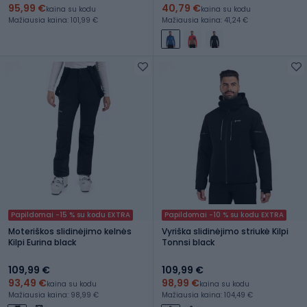
95,99 €
40,79 €
kaina su kodu
kaina su kodu
Mažiausia kaina: 101,99 €
Mažiausia kaina: 41,24 €
Papildomai -15 % su kodu EXTRA
Papildomai -10 % su kodu EXTRA
Moteriškos slidinėjimo kelnės
Vyriška slidinėjimo striukė Kilpi
Kilpi Eurina black
Tonnsi black
109,99 €
109,99 €
93,49 €
98,99 €
kaina su kodu
kaina su kodu
Mažiausia kaina: 98,99 €
Mažiausia kaina: 104,49 €