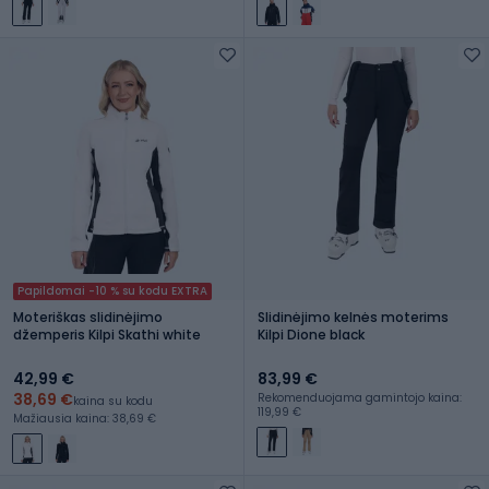
Papildomai -10 % su kodu EXTRA
Moteriškas slidinėjimo
Slidinėjimo kelnės moterims
džemperis Kilpi Skathi white
Kilpi Dione black
42,99 €
83,99 €
38,69 €
Rekomenduojama gamintojo kaina:
kaina su kodu
119,99 €
Mažiausia kaina: 38,69 €