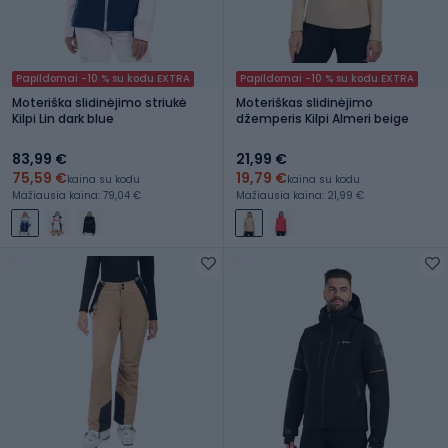
Papildomai -10 % su kodu EXTRA
Papildomai -10 % su kodu EXTRA
Moteriška slidinėjimo striukė
Moteriškas slidinėjimo
Kilpi Lin dark blue
džemperis Kilpi Almeri beige
83,99 €
21,99 €
75,59 €
19,79 €
kaina su kodu
kaina su kodu
Mažiausia kaina: 79,04 €
Mažiausia kaina: 21,99 €