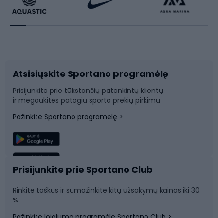
Dviratininkų apranga
Rakečių sportas
Dviračių priedai
Dviračių batai
Atsisiųskite Sportano programėlę
Dviračių dalys
Rogutės ir čiuožynės
Prisijunkite prie tūkstančių patenkintų klientų
ir mėgaukitės patogiu sporto prekių pirkimu
Laipiojimas
Snieglenčių sportas
Pažinkite Sportano programėlę >
Žvejyba
Plaukimas
Sportinė medicina
Komandinis sportas
Prisijunkite prie Sportano Club
Rinkite taškus ir sumažinkite kitų užsakymų kainas iki 30
Sporto salė ir fitnesas
%
Pažinkite lojalumo programėlę Sportano Club >