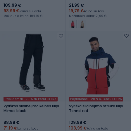
109,99 €
21,99 €
98,99 €
19,79 €
kaina su kodu
kaina su kodu
Mažiausia kaina: 104,49 €
Mažiausia kaina: 21,99 €
Papildomai -20 % su kodu EXTRA
Papildomai -20 % su kodu EXTRA
Vyriškos slidinėjimo kelnės Kilpi
Vyriška slidinėjimo striukė Kilpi
Mimas black
Tonnsi red
88,99 €
129,99 €
71,19 €
103,99 €
kaina su kodu
kaina su kodu