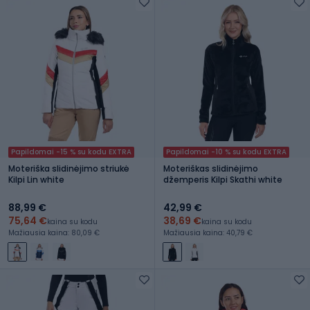
Papildomai -15 % su kodu EXTRA
Papildomai -10 % su kodu EXTRA
Moteriška slidinėjimo striukė
Moteriškas slidinėjimo
Kilpi Lin white
džemperis Kilpi Skathi white
88,99 €
42,99 €
75,64 €
38,69 €
kaina su kodu
kaina su kodu
Mažiausia kaina: 80,09 €
Mažiausia kaina: 40,79 €