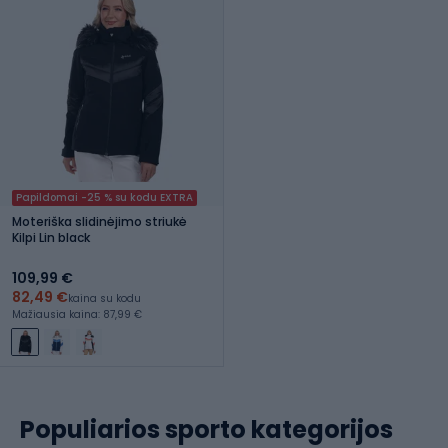
Papildomai -25 % su kodu EXTRA
Moteriška slidinėjimo striukė
Kilpi Lin black
109,99 €
82,49 €
kaina su kodu
Mažiausia kaina: 87,99 €
Populiarios sporto kategorijos