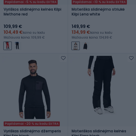
Papildomai -5 % su kodu EXTRA
Papildomai -10 % su kodu EXTRA
Vyriškos slidinėjimo kelnės Kilpi
Moteriška slidinėjimo striukė
Methone red
Kilpi Lena white
109,99 €
149,99 €
104,49 €
134,99 €
kaina su kodu
kaina su kodu
Mažiausia kaina: 109,99 €
Mažiausia kaina: 134,99 €
Papildomai -20 % su kodu EXTRA
Vyriškas slidinėjimo džemperis
Moteriškos slidinėjimo kelnės
Kilpi Erin black
Kilpi Elare black