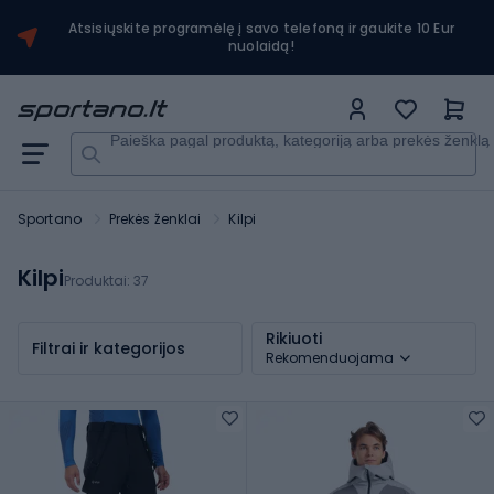
Atsisiųskite programėlę į savo telefoną ir gaukite 10 Eur
nuolaidą!
Paieška pagal produktą, kategoriją arba prekės ženklą
Sportano
Prekės ženklai
Kilpi
Kilpi
Produktai:
37
Rikiuoti
Filtrai ir kategorijos
Rekomenduojama