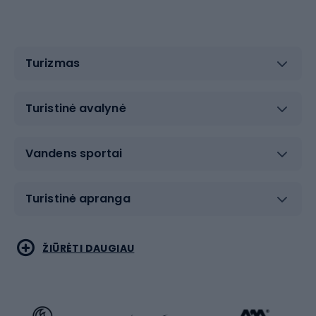
Turizmas
Turistinė avalynė
Vandens sportai
Turistinė apranga
Bėgimas
Koviniai sportai
ŽIŪRĖTI DAUGIAU
Dviračiai
Čiuožimas