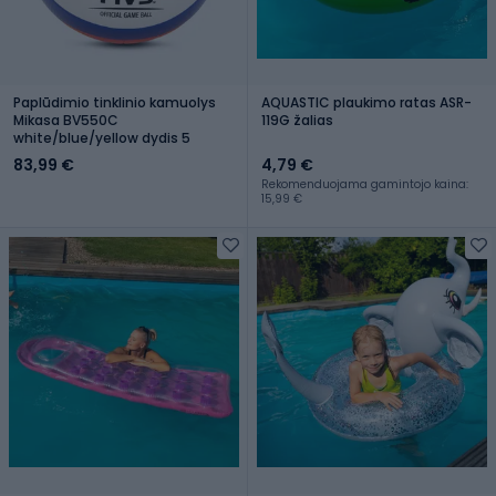
Paplūdimio tinklinio kamuolys
AQUASTIC plaukimo ratas ASR-
Mikasa BV550C
119G žalias
white/blue/yellow dydis 5
83,99 €
4,79 €
Rekomenduojama gamintojo kaina:
15,99 €