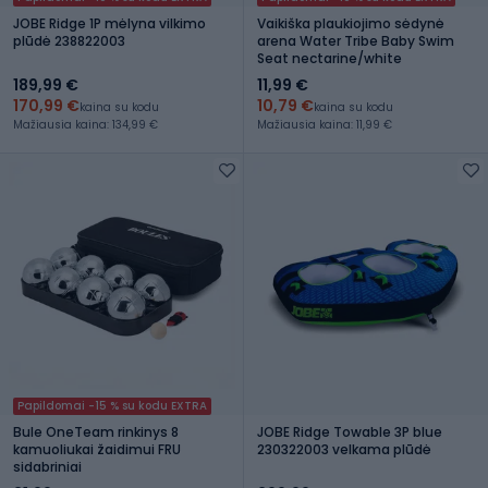
JOBE Ridge 1P mėlyna vilkimo
Vaikiška plaukiojimo sėdynė
plūdė 238822003
arena Water Tribe Baby Swim
Seat nectarine/white
189,99 €
11,99 €
170,99 €
10,79 €
kaina su kodu
kaina su kodu
Mažiausia kaina: 134,99 €
Mažiausia kaina: 11,99 €
Papildomai -15 % su kodu EXTRA
Bule OneTeam rinkinys 8
JOBE Ridge Towable 3P blue
kamuoliukai žaidimui FRU
230322003 velkama plūdė
sidabriniai