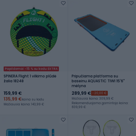
Papildomai -15 % su kodu EXTRA
SPINERA Flight 1 vilkimo plūdė
Pripučiama platforma su
žalia 18248
baseinu AQUASTIC TIWI 15'6"
mėlyna
159,99 €
289,99 €
-20,00 €
135,99 €
Mažiausia kaina: 309,99 €
kaina su kodu
Rekomenduojama gamintojo kaina:
Mažiausia kaina: 143,99 €
839,99 €