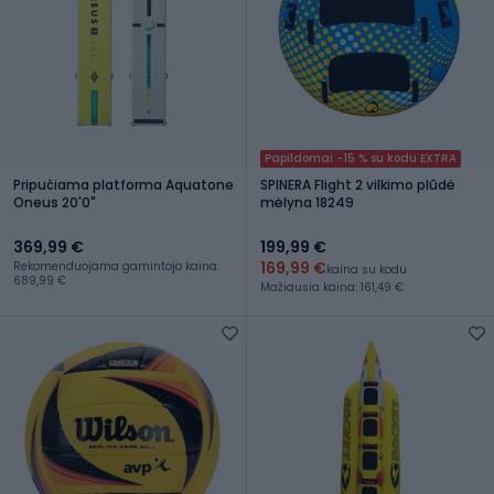
Papildomai -15 % su kodu EXTRA
Pripučiama platforma Aquatone
SPINERA Flight 2 vilkimo plūdė
Oneus 20'0"
mėlyna 18249
369,99 €
199,99 €
169,99 €
Rekomenduojama gamintojo kaina:
kaina su kodu
689,99 €
Mažiausia kaina: 161,49 €