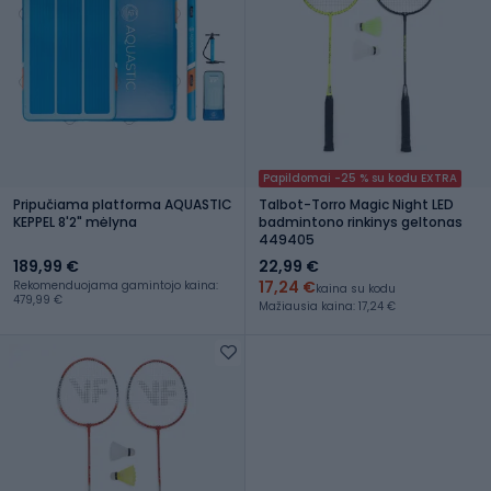
Papildomai -25 % su kodu EXTRA
Pripučiama platforma AQUASTIC
Talbot-Torro Magic Night LED
KEPPEL 8'2" mėlyna
badmintono rinkinys geltonas
449405
189,99 €
22,99 €
17,24 €
Rekomenduojama gamintojo kaina:
kaina su kodu
479,99 €
Mažiausia kaina: 17,24 €