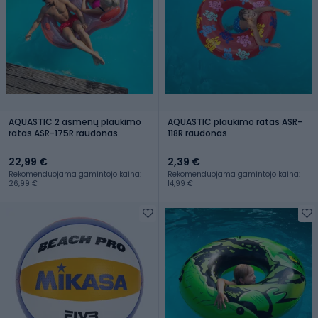
AQUASTIC 2 asmenų plaukimo
AQUASTIC plaukimo ratas ASR-
ratas ASR-175R raudonas
118R raudonas
22,99 €
2,39 €
Rekomenduojama gamintojo kaina:
Rekomenduojama gamintojo kaina:
26,99 €
14,99 €