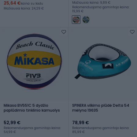
25,64 €
Mažiausia kaina: 9,89 €
kaina su kodu
Rekomenduojama gamintojo kaina:
Mažiausia kaina: 24,29 €
19,99 €
Mikasa BV551C 5 dydžio
SPINERA vilkimo plūdė Delta 54
paplūdimio tinklinio kamuolys
mėlyna 19635
52,99 €
78,99 €
Rekomenduojama gamintojo kaina:
Rekomenduojama gamintojo kaina:
54,99 €
85,99 €