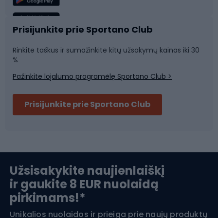
galite mėgautis gamtos grožiu ir grynu oru, o tai yra
papildoma nauda sveikatai ir gerai savijautai. Šios sporto
šakos idealiai tinka įvairaus amžiaus ir įgūdžių lygio
Sportinė medicina
Komandinis sportas
Prisijunkite prie Sportano Club
žmonėms, todėl jos yra puiki pramoga tiek šeimoms, tiek
draugų grupėms.
Rinkite taškus ir sumažinkite kitų užsakymų kainas iki 30
Sporto salė ir fitnesas
%
Pažinkite lojalumo programėlę Sportano Club >
Dviračių šalmai
Prisijunkite prie Sportano Club
Ski touring
Slidinėjimas
Užsisakykite naujienlaiškį
ir gaukite 8 EUR nuolaidą
Apranga žiemos sportui
pirkimams!*
Unikalios nuolaidos ir prieiga prie naujų produktų
Šiaurietiškas ėjimas