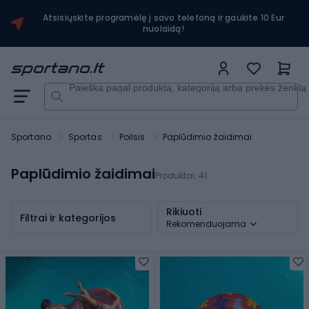
Atsisiųskite programėlę į savo telefoną ir gaukite 10 Eur
nuolaidą!
Paieška pagal produktą, kategoriją arba prekės ženklą
Sportano
Sportas
Poilsis
Paplūdimio žaidimai
Paplūdimio žaidimai
Produktai:
41
Rikiuoti
Filtrai ir kategorijos
Rekomenduojama