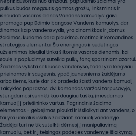
Nepriklausomai nuo amžiaus, paplūdimio žaidimai yra
puikus būdas mėgautis gamtos grožiu, linksmintis ir
išnaudoti vasaros dienas.Vandens kamuolys: gaivi
pramoga paplūdimio bangose Vandens kamuolys, dar
žinomas kaip vandensvydis, yra dinamiškas ir įdomus
žaidimas, kuriame dera plaukimo, metimo ir komandinės
strategijos elementai. Šis energingas ir sudėtingas
užsiėmimas idealiai tinka šiltomis vasaros dienomis, kai
saulė ir paplūdimys suteikia puikų foną sportiniam azartui.
Žaidimas vyksta sekliuose vandenyse, todėl yra lengviau
prieinamas ir saugesnis, ypač jaunesniems žaidėjams
arba tiems, kurie dar tik pradeda žaisti vandens kamuolį.
Taisyklės paprastos: dvi komandos varžosi tarpusavyje,
stengdamosi surinkti kuo daugiau taškų, įmesdamos
kamuolį į priešininko vartus. Pagrindinis žaidimo
elementas - gebėjimas plaukti ir išsilaikyti ant vandens, o
tai yra unikalus iššūkis žaidžiant kamuolį vandenyje.
Žaidėjai turi ne tik sutelkti dėmesį į manipuliavimą
kamuoliu, bet ir į teisingos padėties vandenyje išlaikymą,