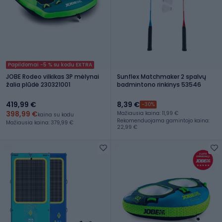
Papildomai -5 % su kodu EXTRA
JOBE Rodeo vilkikas 3P mėlynai
Sunflex Matchmaker 2 spalvų
žalia plūdė 230321001
badmintono rinkinys 53546
419,99 €
8,39 €
-30%
398,99 €
Mažiausia kaina: 11,99 €
kaina su kodu
Rekomenduojama gamintojo kaina:
Mažiausia kaina: 379,99 €
22,99 €