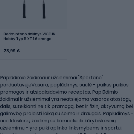
Badmintono rinkinys VICFUN
Hobby Typ B XT 1.6 orange
28,99 €
Paplūdimio žaidimai ir užsiėmimai "Sportano"
parduotuvėjeVasara, paplūdimys, saulė - puikus puikios
pramogos ir atsipalaidavimo receptas. Paplūdimio
žaidimai ir užsiėmimai yra neatsiejama vasaros atostogų
dalis, suteikianti ne tik pramogą, bet ir fizinį aktyvumą bei
galimybę praleisti laiką su šeima ir draugais. Paplūdimys -
nuo klasikinių žaidimų su kamuoliu iki kūrybiškesnių
užsiėmimų - yra puiki aplinka linksmybėms ir sportui.