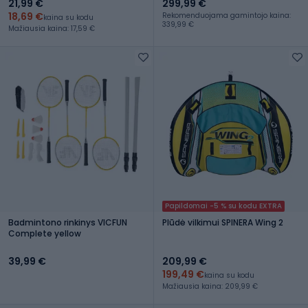
21,99 €
299,99 €
18,69 €
Rekomenduojama gamintojo kaina:
kaina su kodu
339,99 €
Mažiausia kaina: 17,59 €
Papildomai -5 % su kodu EXTRA
Badmintono rinkinys VICFUN
Plūdė vilkimui SPINERA Wing 2
Complete yellow
39,99 €
209,99 €
199,49 €
kaina su kodu
Mažiausia kaina: 209,99 €