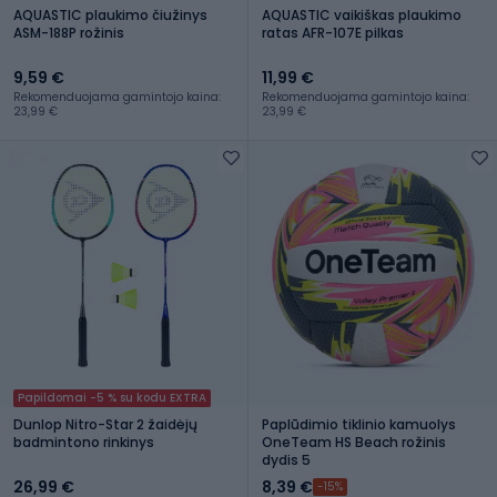
AQUASTIC plaukimo čiužinys
AQUASTIC vaikiškas plaukimo
ASM-188P rožinis
ratas AFR-107E pilkas
9,59 €
11,99 €
Rekomenduojama gamintojo kaina:
Rekomenduojama gamintojo kaina:
23,99 €
23,99 €
Papildomai -5 % su kodu EXTRA
Dunlop Nitro-Star 2 žaidėjų
Paplūdimio tiklinio kamuolys
badmintono rinkinys
OneTeam HS Beach rožinis
dydis 5
26,99 €
8,39 €
-15%