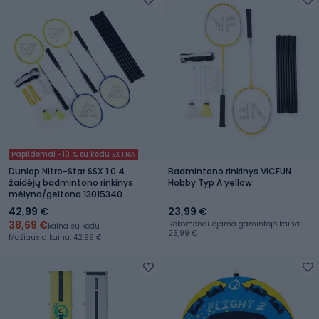
Papildomai -10 % su kodu EXTRA
Dunlop Nitro-Star SSX 1.0 4
Badmintono rinkinys VICFUN
žaidėjų badmintono rinkinys
Hobby Typ A yellow
mėlyna/geltona 13015340
42,99 €
23,99 €
38,69 €
Rekomenduojama gamintojo kaina:
kaina su kodu
26,99 €
Mažiausia kaina: 42,99 €