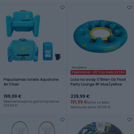
Naujiena
Papildomai -20 % su kodu EXTRA
Pripučiamas fotelis Aquatone
Loża na wodę O'Brien Ob Float
Air Chair
Party Lounge 8P blue/yellow
199,99 €
239,99 €
191,99 €
Rekomenduojama gamintojo kaina:
kaina su kodu
339,99 €
Mažiausia kaina: 167,99 €