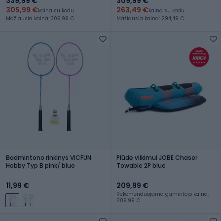
339,99 €
309,99 €
305,99 €
263,49 €
kaina su kodu
kaina su kodu
Mažiausia kaina: 309,99 €
Mažiausia kaina: 294,49 €
Badmintono rinkinys VICFUN
Plūdė vilkimui JOBE Chaser
Hobby Typ B pink/ blue
Towable 2P blue
11,99 €
209,99 €
Rekomenduojama gamintojo kaina:
289,99 €