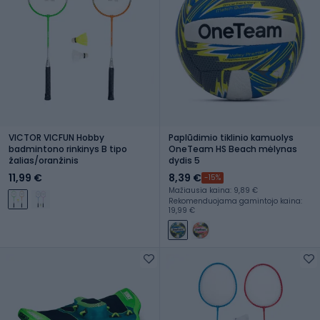
VICTOR VICFUN Hobby
Paplūdimio tiklinio kamuolys
badmintono rinkinys B tipo
OneTeam HS Beach mėlynas
žalias/oranžinis
dydis 5
11,99 €
8,39 €
-15%
Mažiausia kaina: 9,89 €
Rekomenduojama gamintojo kaina:
19,99 €