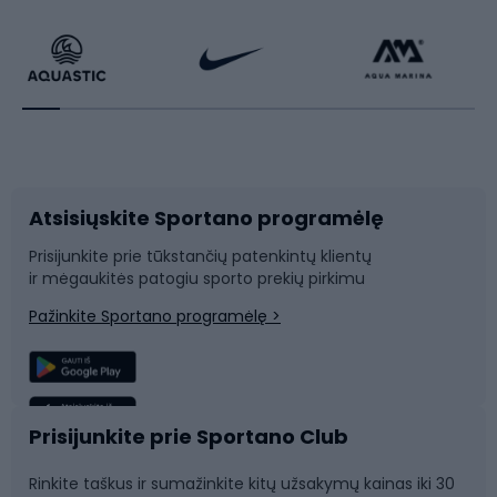
Dviračiai
Čiuožimas
Dviratininkų apranga
Rakečių sportas
Dviračių priedai
Dviračių batai
Atsisiųskite Sportano programėlę
Dviračių dalys
Rogutės ir čiuožynės
Prisijunkite prie tūkstančių patenkintų klientų
ir mėgaukitės patogiu sporto prekių pirkimu
Laipiojimas
Snieglenčių sportas
Pažinkite Sportano programėlę >
Žvejyba
Plaukimas
Sportinė medicina
Komandinis sportas
Prisijunkite prie Sportano Club
Rinkite taškus ir sumažinkite kitų užsakymų kainas iki 30