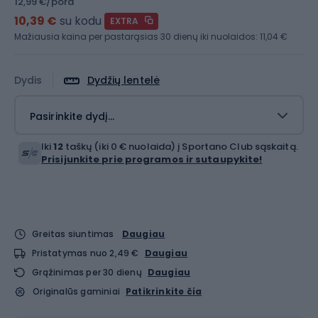
12,99 €/pora
10,39 €
su kodu
EXTRA
Mažiausia kaina per pastarąsias 30 dienų iki nuolaidos:
11,04 €
Dydis
Dydžių lentelė
Pasirinkite dydį...
Iki
12
taškų (iki 0 € nuolaida) į Sportano Club sąskaitą.
Prisijunkite prie programos ir sutaupykite!
Greitas siuntimas
Daugiau
Pristatymas nuo 2,49 €
Daugiau
Grąžinimas per 30 dienų
Daugiau
Originalūs gaminiai
Patikrinkite čia