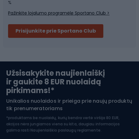
Sporto salė ir fitnesas
%
Pažinkite lojalumo programėlę Sportano Club >
Dviračių šalmai
Prisijunkite prie Sportano Club
Ski touring
Slidinėjimas
Užsisakykite naujienlaiškį
ir gaukite 8 EUR nuolaidą
Apranga žiemos sportui
pirkimams!*
Unikalios nuolaidos ir prieiga prie naujų produktų
Šiaurietiškas ėjimas
tik prenumeratoriams
*produktams be nuolaidų, kurių bendra vertė viršija 80 EUR,
akcijos nėra jungiamos viena su kita, daugiau informacijos
galima rasti
Naujienlaiškio paslaugų reglamente.