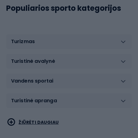
Populiarios sporto kategorijos
Turizmas
Turistinė avalynė
Vandens sportai
Turistinė apranga
Bėgimas
Koviniai sportai
ŽIŪRĖTI DAUGIAU