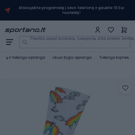
Atsisiųskite programėlę į savo telefoną ir gaukite 10 Eur
nuolaidą!
Paieška pagal produktą, kategoriją arba prekės ženklą
ygių ir trekingo apranga
Likusi žygio apranga
Trekingo kojinės