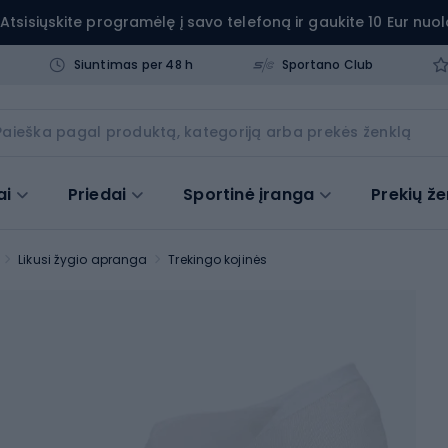
Atsisiųskite programėlę į savo telefoną ir gaukite 10 Eur nuol
Siuntimas per 48 h
Sportano Club
ai
Priedai
Sportinė įranga
Prekių že
Likusi žygio apranga
Trekingo kojinės