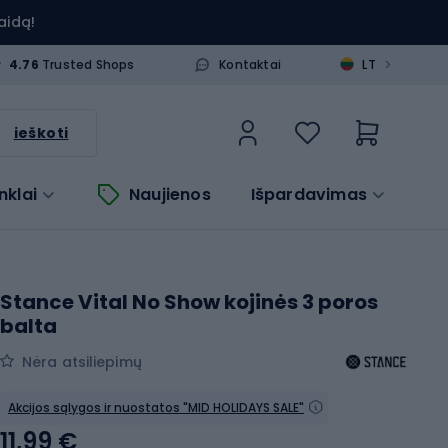
aidą!
>
4.76
Trusted Shops
Kontaktai
LT
ieškoti
nklai
Naujienos
Išpardavimas
Stance Vital No Show kojinės 3 poros
balta
Nėra atsiliepimų
Akcijos sąlygos ir nuostatos "MID HOLIDAYS SALE"
11,99 €