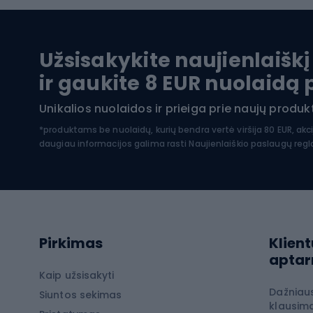
Baidarės
Kėdut
Pontonai
Dvira
Užsisakykite naujienlaiškį
SUP lentos
Dvirač
ir gaukite 8 EUR nuolaidą
Hidrokostiumai nardymui
Unikalios nuolaidos ir prieiga prie naujų prod
Dvir
Turistinė apranga
*produktams be nuolaidų, kurių bendra vertė viršija 80 EUR, akc
daugiau informacijos galima rasti
Naujienlaiškio paslaugų reg
Dvira
Striukės nuo lietaus
Dvirač
Softshell kelnės
Dvirač
Kelnės žygiams pėsčiomis
Softshell striukės
Laip
Pirkimas
Klient
Žygio šortai
apta
Neperpučiamos striukės
Laipio
Kaip užsisakyti
Dažniau
Žygio marškinėliai
Siuntos sekimas
Laipio
klausima