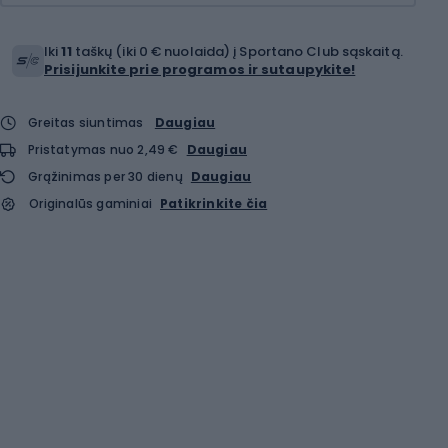
Iki
11
taškų (iki 0 € nuolaida) į Sportano Club sąskaitą.
Prisijunkite prie programos ir sutaupykite!
Greitas siuntimas
Daugiau
Pristatymas nuo 2,49 €
Daugiau
Grąžinimas per 30 dienų
Daugiau
Originalūs gaminiai
Patikrinkite čia