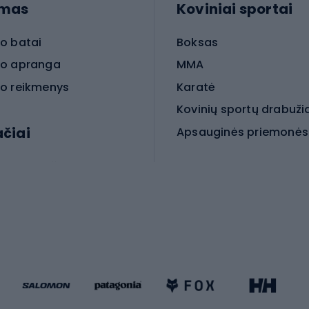
imas
Koviniai sportai
o batai
Boksas
o apranga
MMA
o reikmenys
Karatė
Kovinių sportų drabuži
ačiai
Kovinio sporto aksesua
iniai dviračiai
iračiai
Čiuožimas
 dviračiai
go dviračiai
Paspirtukai
dviračiai
Keturračiai riedučiai
ki dviračiai
Riedučiai
Riedlentės