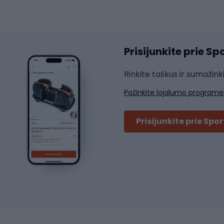
atininkų apranga
Čiuožimo apsaugos
Čiuožimo šalmai
ių pirštinės
Prisijunkite prie S
ių šortai
Rakečių sportas
ių marškinėliai
Rinkite taškus ir sumažink
ių kelnės
Skvošas
Pažinkite lojalumo programė
ių striukės
Badmintonas
čių džemperiai
Stalo tenisas
Prisijunkite prie Spo
ių kepurės
Tenisas
Padelis
ačių priedai
Teniso drabužiai
ių akiniai
Dviračių batai
ių krepšiai
ių žibintai
MTB batai