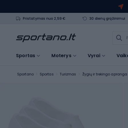
Pristatymas nuo 2,59 €
30 dienų grąžinimui
Sportas
Moterys
Vyrai
Vaik
Sportano
Sportas
Turizmas
Žygių ir trekingo apranga