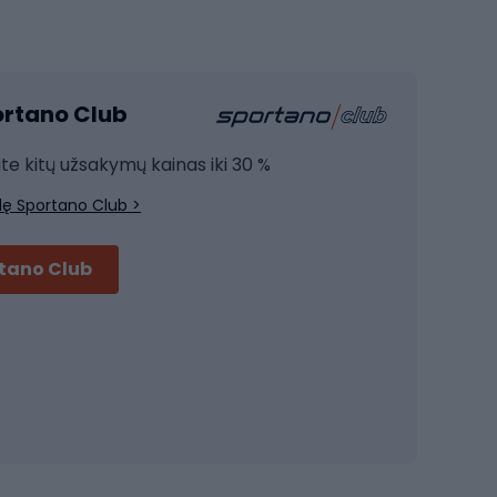
Sporto salė ir fitnesas
Kardio įranga
portano Club
Jėgos įranga
Joga
ite kitų užsakymų kainas iki 30 %
Treniruočių drabužiai
lę Sportano Club >
Treniruočių batai
Treniruočių priedai
rtano Club
Dviračių šalmai
Šalmai Full face
Važiavimo keliu šalmai
MTB šalmai