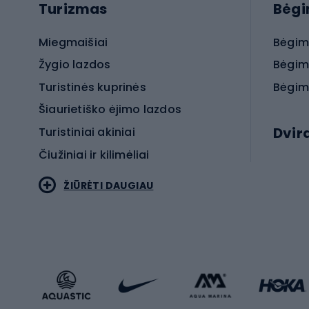
Turizmas
Bėg
Miegmaišiai
Bėgim
Žygio lazdos
Bėgim
Turistinės kuprinės
Bėgim
Šiaurietiško ėjimo lazdos
Dvir
Turistiniai akiniai
Čiužiniai ir kilimėliai
Elektr
ŽIŪRĖTI DAUGIAU
MTB dv
Turistinė avalynė
Plento
Sportstyle
Trekin
Sportinio stiliaus drabužiai
Žvyro 
Sportinio stiliaus avalynė
Vaikiš
Sportinio stiliaus aksesuarai