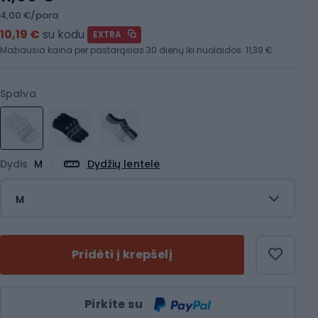
4,00 €/pora
10,19 €
su kodu
EXTRA
Mažiausia kaina per pastarąsias 30 dienų iki nuolaidos:
11,39 €
Spalva
Dydis
M
Dydžių lentelė
M
Pridėti į krepšelį
Kiekis
Pirkite su