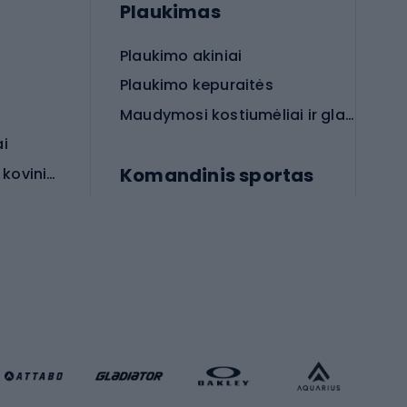
Plaukimas
Plaukimo akiniai
Plaukimo kepuraitės
Maudymosi kostiumėliai ir glaudės
ai
Komandinis sportas
Apsauginės priemonės koviniam sportui
rai
Futbolo bateliai
Futbolo kamuoliai
Rankinio bateliai
Futbolo vartai
Futbolo apranga
Krepšinio apranga