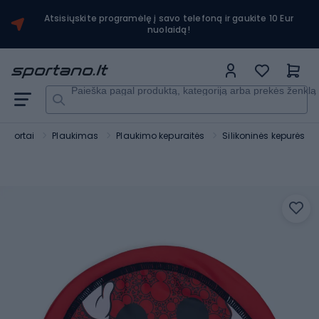
Atsisiųskite programėlę į savo telefoną ir gaukite 10 Eur
nuolaidą!
Paieška pagal produktą, kategoriją arba prekės ženklą
sportai
Plaukimas
Plaukimo kepuraitės
Silikoninės kepurės