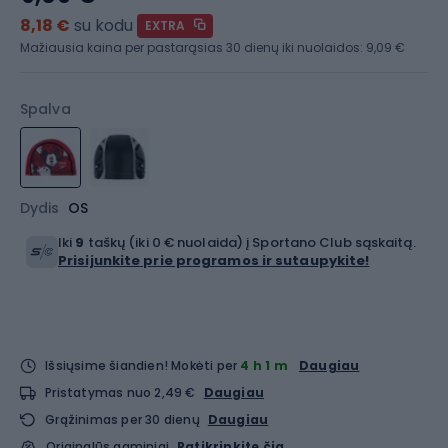
8,18 €
su kodu
EXTRA
Mažiausia kaina per pastarąsias 30 dienų iki nuolaidos:
9,09 €
Spalva
Dydis
OS
Iki
9
taškų (iki 0 € nuolaida) į Sportano Club sąskaitą.
Prisijunkite prie programos ir sutaupykite!
Išsiųsime šiandien!
Mokėti per
4 h 1 m
Daugiau
Pristatymas nuo 2,49 €
Daugiau
Grąžinimas per 30 dienų
Daugiau
Originalūs gaminiai
Patikrinkite čia