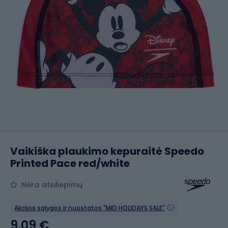
Vaikiška plaukimo kepuraitė Speedo
Printed Pace red/white
Nėra atsiliepimų
Akcijos sąlygos ir nuostatos "MID HOLIDAYS SALE"
9,09 €