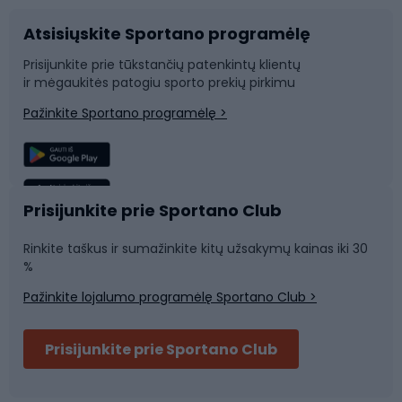
Atsisiųskite Sportano programėlę
Dviračių dalys
Rogutės ir čiuožynės
Prisijunkite prie tūkstančių patenkintų klientų
ir mėgaukitės patogiu sporto prekių pirkimu
Laipiojimas
Snieglenčių sportas
Pažinkite Sportano programėlę >
Žvejyba
Plaukimas
Sportinė medicina
Komandinis sportas
Prisijunkite prie Sportano Club
Rinkite taškus ir sumažinkite kitų užsakymų kainas iki 30
Sporto salė ir fitnesas
%
Pažinkite lojalumo programėlę Sportano Club >
Dviračių šalmai
Prisijunkite prie Sportano Club
Ski touring