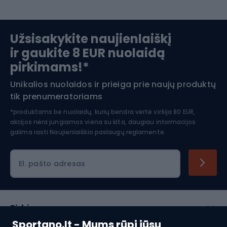
Slidinėjimas
Užsisakykite naujienlaiškį
ir gaukite 8 EUR nuolaidą
Apranga žiemos sportui
pirkimams!*
Unikalios nuolaidos ir prieiga prie naujų produktų
Šiaurietiškas ėjimas
tik prenumeratoriams
*produktams be nuolaidų, kurių bendra vertė viršija 80 EUR,
akcijos nėra jungiamos viena su kita, daugiau informacijos
galima rasti
Naujienlaiškio paslaugų reglamente.
El. pašto adresas
Pirkimas
Sportano.lt - Mums rūpi jūsų