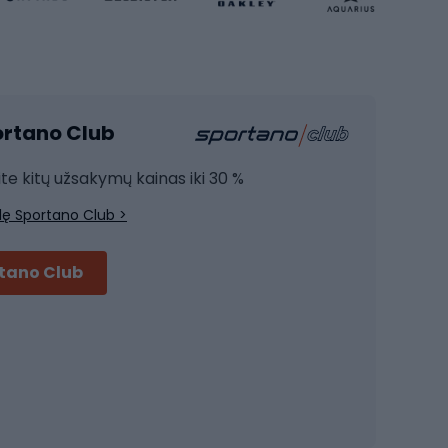
Sporto salė ir fitnesas
Kardio įranga
portano Club
Jėgos įranga
Joga
ite kitų užsakymų kainas iki 30 %
Treniruočių drabužiai
lę Sportano Club >
Treniruočių batai
Treniruočių priedai
rtano Club
Dviračių šalmai
Šalmai Full face
Važiavimo keliu šalmai
MTB šalmai