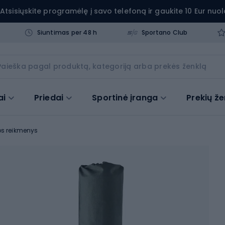
Atsisiųskite programėlę į savo telefoną ir gaukite 10 Eur nuol
Siuntimas per 48 h
Sportano Club
ai
Priedai
Sportinė įranga
Prekių že
s reikmenys