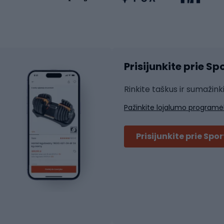
Riedlentės
atininkų apranga
Čiuožimo apsaugos
Čiuožimo šalmai
ių pirštinės
Prisijunkite prie S
ių šortai
Rakečių sportas
ių marškinėliai
Rinkite taškus ir sumažink
ių kelnės
Skvošas
Pažinkite lojalumo programė
ių striukės
Badmintonas
čių džemperiai
Stalo tenisas
Prisijunkite prie Spo
ių kepurės
Tenisas
Padelis
ačių priedai
Teniso drabužiai
ių akiniai
Dviračių batai
ių krepšiai