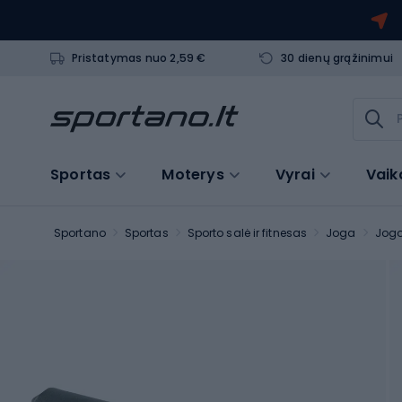
Pristatymas nuo 2,59 €
30 dienų grąžinimui
Sportas
Moterys
Vyrai
Vaik
Sportano
Sportas
Sporto salė ir fitnesas
Joga
Jogo