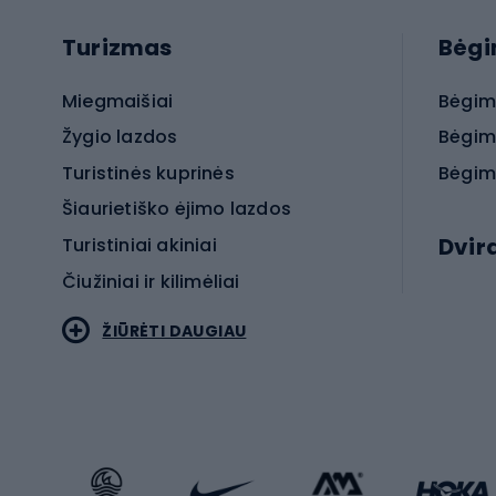
Turizmas
Bėg
Miegmaišiai
Bėgim
Žygio lazdos
Bėgim
Turistinės kuprinės
Bėgim
Šiaurietiško ėjimo lazdos
Dvir
Turistiniai akiniai
Čiužiniai ir kilimėliai
Elektr
ŽIŪRĖTI DAUGIAU
MTB dv
Turistinė avalynė
Plento
Sportstyle
Trekin
Sportinio stiliaus drabužiai
Žvyro 
Sportinio stiliaus avalynė
Vaikiš