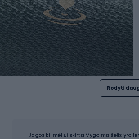
Rodyti daug
Jogos kilimėliui skirta Myga maišelis yra l