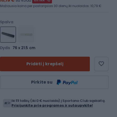
10,19 €
su kodu
EXTRA
Mažiausia kaina per pastarąsias 30 dienų iki nuolaidos:
10,79 €
Spalva
Dydis
76 x 21.5 cm
Pridėti į krepšelį
Kiekis
Pirkite su
Iki
11
taškų (iki 0 € nuolaida) į Sportano Club sąskaitą.
Prisijunkite prie programos ir sutaupykite!