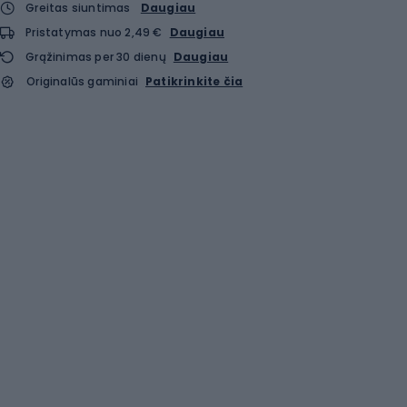
Greitas siuntimas
Daugiau
Pristatymas nuo 2,49 €
Daugiau
Grąžinimas per 30 dienų
Daugiau
Originalūs gaminiai
Patikrinkite čia