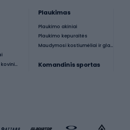
Plaukimas
Plaukimo akiniai
Plaukimo kepuraitės
Maudymosi kostiumėliai ir glaudės
ai
Komandinis sportas
Apsauginės priemonės koviniam sportui
rai
Futbolo bateliai
Futbolo kamuoliai
Rankinio bateliai
Futbolo vartai
Futbolo apranga
Krepšinio apranga