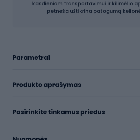
kasdieniam transportavimui ir kilimėlio ap
petneša užtikrina patogumą kelionė
Parametrai
Produkto aprašymas
Pasirinkite tinkamus priedus
Nuomonės