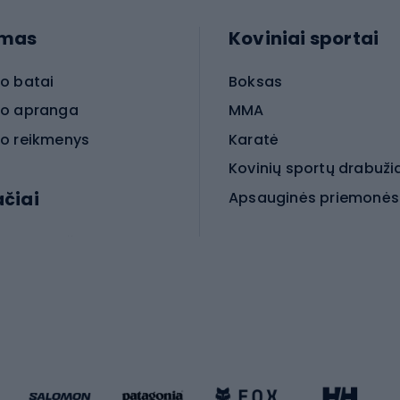
imas
Koviniai sportai
o batai
Boksas
o apranga
MMA
o reikmenys
Karatė
Kovinių sportų drabuži
ačiai
Kovinio sporto aksesua
iniai dviračiai
iračiai
Čiuožimas
 dviračiai
go dviračiai
Paspirtukai
dviračiai
Keturračiai riedučiai
ki dviračiai
Riedučiai