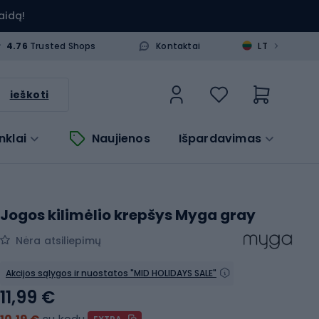
aidą!
>
4.76
Trusted Shops
Kontaktai
LT
ieškoti
nklai
Naujienos
Išpardavimas
Jogos kilimėlio krepšys Myga gray
Nėra atsiliepimų
Akcijos sąlygos ir nuostatos "MID HOLIDAYS SALE"
11,99 €