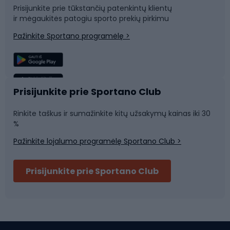
Prisijunkite prie tūkstančių patenkintų klientų
ir mėgaukitės patogiu sporto prekių pirkimu
Laipiojimas
Snieglenčių sportas
Pažinkite Sportano programėlę >
Žvejyba
Plaukimas
Sportinė medicina
Komandinis sportas
Prisijunkite prie Sportano Club
Rinkite taškus ir sumažinkite kitų užsakymų kainas iki 30
Sporto salė ir fitnesas
%
Pažinkite lojalumo programėlę Sportano Club >
Dviračių šalmai
Prisijunkite prie Sportano Club
Ski touring
Slidinėjimas