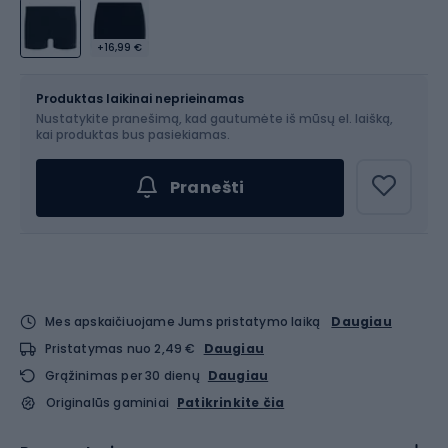
+16,99 €
Dydis
Dydžių lentelė
Produktas laikinai neprieinamas
Nustatykite pranešimą, kad gautumėte iš mūsų el. laišką,
Pasirinkite dydį...
kai produktas bus pasiekiamas.
Pranešti
Mes apskaičiuojame Jums pristatymo laiką
Daugiau
Pristatymas nuo 2,49 €
Daugiau
Grąžinimas per 30 dienų
Daugiau
Originalūs gaminiai
Patikrinkite čia