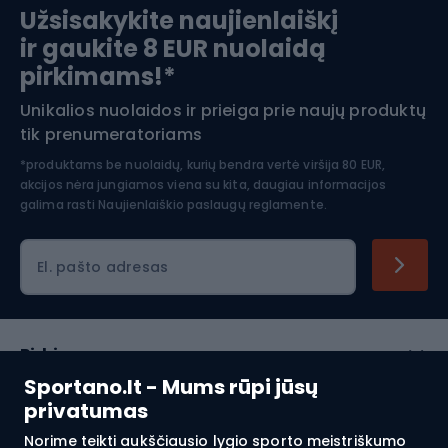
Užsisakykite naujienlaiškį
ir gaukite 8 EUR nuolaidą
Apranga žiemos sportui
pirkimams!*
Unikalios nuolaidos ir prieiga prie naujų produktų
Šiaurietiškas ėjimas
tik prenumeratoriams
*produktams be nuolaidų, kurių bendra vertė viršija 80 EUR,
akcijos nėra jungiamos viena su kita, daugiau informacijos
galima rasti
Naujienlaiškio paslaugų reglamente.
El. pašto adresas
Pirkimas
Sportano.lt - Mums rūpi jūsų
Klientų aptarnavimas
privatumas
Norime teikti aukščiausio lygio sporto meistriškumo