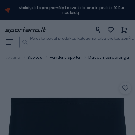
Atsisiųskite programėlę į savo telefoną ir gaukite 10 Eur
nuolaidą!
Paieška pagal produktą, kategoriją arba prekės ženklą
Sportano
Sportas
Vandens sportai
Maudymosi apranga