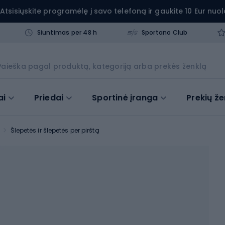
Atsisiųskite programėlę į savo telefoną ir gaukite 10 Eur nuol
Siuntimas per 48 h
Sportano Club
ai
Priedai
Sportinė įranga
Prekių že
Šlepetės ir šlepetės per pirštą