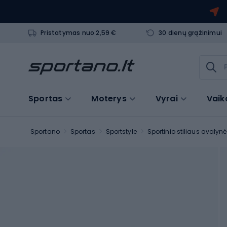
Pristatymas nuo 2,59 €
30 dienų grąžinimui
Sportas
Moterys
Vyrai
Vaik
Sportano
Sportas
Sportstyle
Sportinio stiliaus avalynė