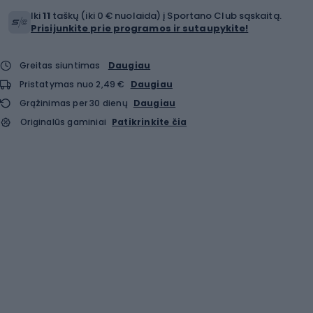
Iki
11
taškų (iki 0 € nuolaida) į Sportano Club sąskaitą.
Prisijunkite prie programos ir sutaupykite!
Greitas siuntimas
Daugiau
Pristatymas nuo 2,49 €
Daugiau
Grąžinimas per 30 dienų
Daugiau
Originalūs gaminiai
Patikrinkite čia