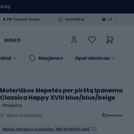
aidą!
>
4.76
Trusted Shops
Kontaktai
LT
ieškoti
nklai
Naujienos
Išpardavimas
Moteriškos šlepetės per pirštą Ipanema
Classica Happy XVIII blue/blue/beige
Naujiena
Nėra atsiliepimų
Akcijos sąlygos ir nuostatos "MID HOLIDAYS SALE"