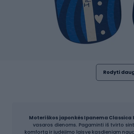
Rodyti daug
Moteriškos japonkės Ipanema Classica 
vasaros dienoms. Pagaminti iš tvirto sin
komfortą ir judėjimo laisvę kasdieniam nau