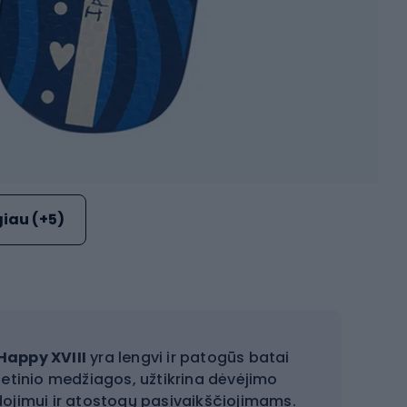
iau (+5)
Happy XVIII
yra lengvi ir patogūs batai
tetinio medžiagos, užtikrina dėvėjimo
dojimui ir atostogų pasivaikščiojimams.