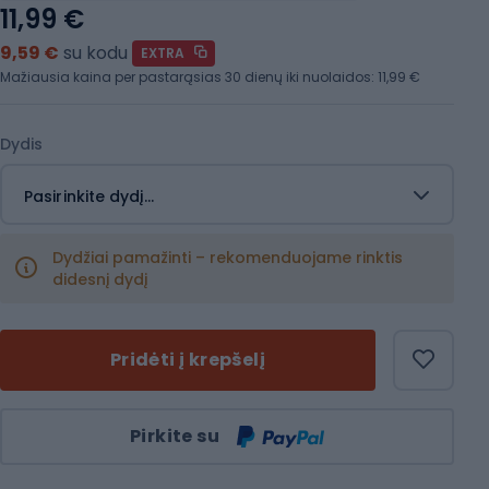
11,99 €
9,59 €
su kodu
EXTRA
Mažiausia kaina per pastarąsias 30 dienų iki nuolaidos:
11,99 €
Dydis
Pasirinkite dydį...
Dydžiai pamažinti – rekomenduojame rinktis
didesnį dydį
Pridėti į krepšelį
Kiekis
Pirkite su