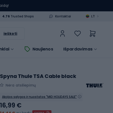
aidą!
>
4.76
Trusted Shops
Kontaktai
LT
ieškoti
nklai
Naujienos
Išpardavimas
Spyna Thule TSA Cable black
Nėra atsiliepimų
Akcijos sąlygos ir nuostatos "MID HOLIDAYS SALE"
16,99 €