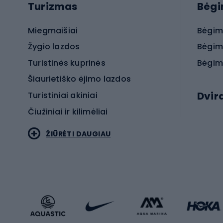
Turizmas
Bėg
Miegmaišiai
Bėgim
Žygio lazdos
Bėgim
Turistinės kuprinės
Bėgim
Šiaurietiško ėjimo lazdos
Dvir
Turistiniai akiniai
Čiužiniai ir kilimėliai
Elektr
ŽIŪRĖTI DAUGIAU
MTB dv
Turistinė avalynė
Plento
Sportstyle
Trekin
Sportinio stiliaus drabužiai
Žvyro 
Sportinio stiliaus avalynė
Vaikiš
Sportinio stiliaus aksesuarai