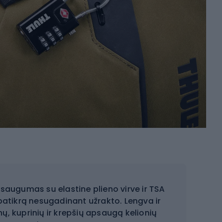
saugumas su elastine plieno virve ir TSA
o patikrą nesugadinant užrakto. Lengva ir
nų, kuprinių ir krepšių apsaugą kelionių