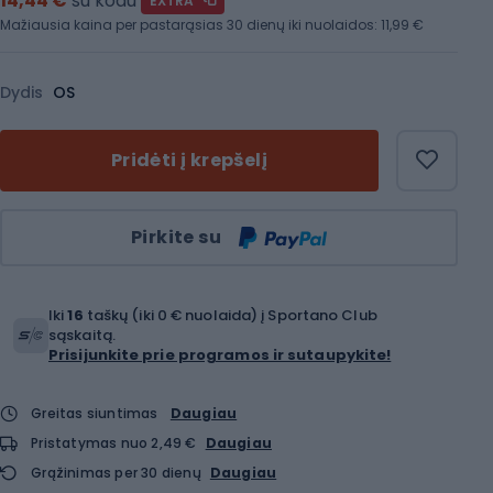
14,44 €
su kodu
EXTRA
Mažiausia kaina per pastarąsias 30 dienų iki nuolaidos:
11,99 €
Dydis
OS
Pridėti į krepšelį
Kiekis
Pirkite su
Iki
16
taškų (iki 0 € nuolaida) į Sportano Club
sąskaitą.
Prisijunkite prie programos ir sutaupykite!
Greitas siuntimas
Daugiau
Pristatymas nuo 2,49 €
Daugiau
Grąžinimas per 30 dienų
Daugiau