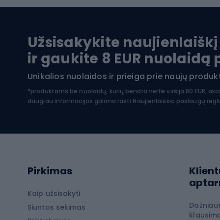
Baidarės
Kėdut
Pontonai
Dvira
Užsisakykite naujienlaiškį
SUP lentos
Dvirač
ir gaukite 8 EUR nuolaidą
Hidrokostiumai nardymui
Unikalios nuolaidos ir prieiga prie naujų prod
Dvir
Turistinė apranga
*produktams be nuolaidų, kurių bendra vertė viršija 80 EUR, akc
daugiau informacijos galima rasti
Naujienlaiškio paslaugų reg
Dvira
Striukės nuo lietaus
Dvirač
Softshell kelnės
Dvirač
Kelnės žygiams pėsčiomis
Softshell striukės
Laip
Pirkimas
Klient
Žygio šortai
apta
Neperpučiamos striukės
Laipio
Kaip užsisakyti
Dažniau
Žygio marškinėliai
Siuntos sekimas
Laipio
klausima