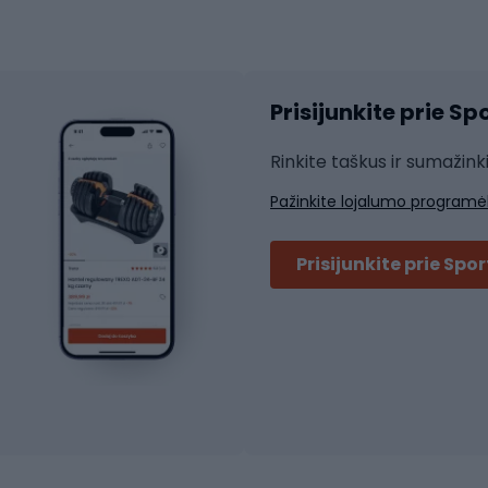
atininkų apranga
Čiuožimo apsaugos
Čiuožimo šalmai
ių pirštinės
Prisijunkite prie S
ių šortai
Rakečių sportas
ių marškinėliai
Rinkite taškus ir sumažink
ių kelnės
Skvošas
Pažinkite lojalumo programė
ių striukės
Badmintonas
čių džemperiai
Stalo tenisas
Prisijunkite prie Spo
ių kepurės
Tenisas
Padelis
ačių priedai
Teniso drabužiai
ių akiniai
Dviračių batai
ių krepšiai
ių žibintai
MTB batai