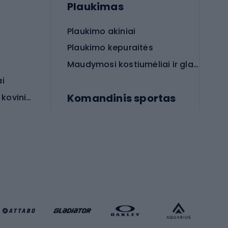
Plaukimas
Plaukimo akiniai
Plaukimo kepuraitės
Maudymosi kostiumėliai ir glaudės
ai
Komandinis sportas
Apsauginės priemonės koviniam sportui
rai
Futbolo bateliai
Futbolo kamuoliai
Rankinio bateliai
Futbolo vartai
Futbolo apranga
Krepšinio apranga