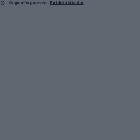
Originalūs gaminiai
Patikrinkite čia