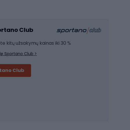
Sporto salė ir fitnesas
Kardio įranga
portano Club
Jėgos įranga
Joga
ite kitų užsakymų kainas iki 30 %
Treniruočių drabužiai
lę Sportano Club >
Treniruočių batai
Treniruočių priedai
rtano Club
Dviračių šalmai
Šalmai Full face
Važiavimo keliu šalmai
MTB šalmai