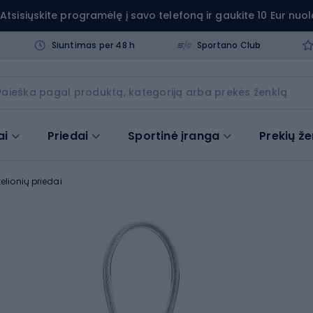
Atsisiųskite programėlę į savo telefoną ir gaukite 10 Eur nuol
Siuntimas per 48 h
Sportano Club
ai
Priedai
Sportinė įranga
Prekių že
 kelionių priedai