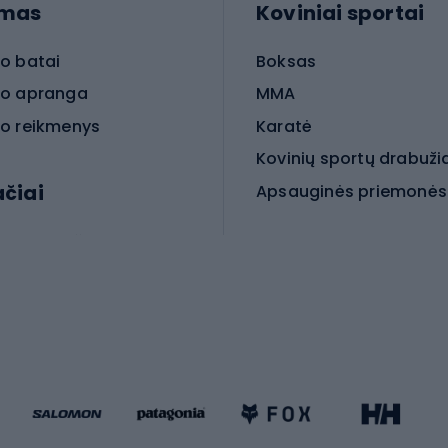
imas
Koviniai sportai
o batai
Boksas
o apranga
MMA
o reikmenys
Karatė
Kovinių sportų drabuži
ačiai
Kovinio sporto aksesua
iniai dviračiai
iračiai
Čiuožimas
 dviračiai
go dviračiai
Paspirtukai
dviračiai
Keturračiai riedučiai
ki dviračiai
Riedučiai
Riedlentės