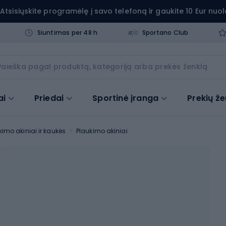
Atsisiųskite programėlę į savo telefoną ir gaukite 10 Eur nuol
Siuntimas per 48 h
Sportano Club
ai
Priedai
Sportinė įranga
Prekių že
kimo akiniai ir kaukės
Plaukimo akiniai