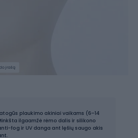
zdo įrašą
 patogūs plaukimo akiniai vaikams (6–14
Minkšta ilgaamžė rėmo dalis ir silikono
anti-fog ir UV danga ant lęšių saugo akis
ant.