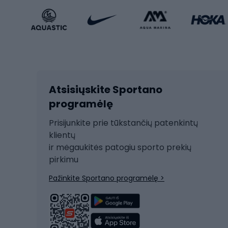
Sportinio stiliaus avalynė
Vaikiš
Sportinio stiliaus aksesuarai
Dvir
Žieminiai sportai
Kalnų slidinėjimas
Dvirač
Slidinėjimas bėgte
Atsisiųskite Sportano
Dvirač
Ski touring
programėlę
Dvirač
Snieglentė
Prisijunkite prie tūkstančių patenkintų
Dvirač
Čiuožimas
klientų
Dvirač
ir mėgaukitės patogiu sporto prekių
Rogės
Dvira
pirkimu
Žygio batai
Dvirač
Pažinkite Sportano programėlę >
Alpinizmo batai
Turistiniai batai
Dvir