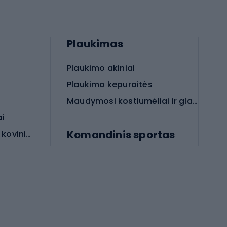
Plaukimas
Plaukimo akiniai
Plaukimo kepuraitės
Maudymosi kostiumėliai ir glaudės
ai
Komandinis sportas
Apsauginės priemonės koviniam sportui
rai
Futbolo bateliai
Futbolo kamuoliai
Rankinio bateliai
Futbolo vartai
Futbolo apranga