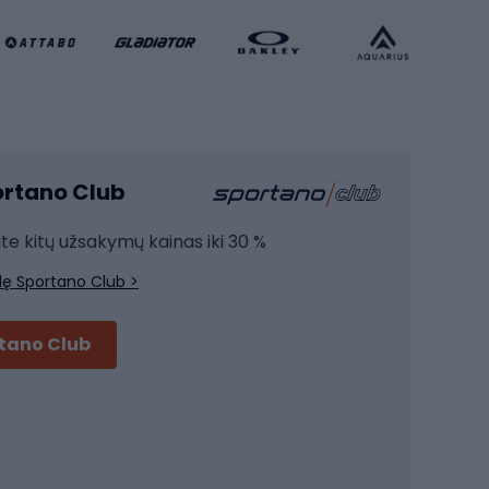
Krepšinio apranga
Sporto salė ir fitnesas
Kardio įranga
portano Club
Jėgos įranga
Joga
ite kitų užsakymų kainas iki 30 %
Treniruočių drabužiai
lę Sportano Club >
Treniruočių batai
Treniruočių priedai
rtano Club
Dviračių šalmai
Šalmai Full face