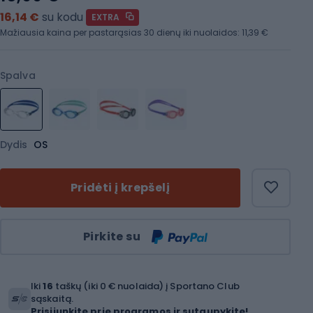
16,14 €
su kodu
EXTRA
Mažiausia kaina per pastarąsias 30 dienų iki nuolaidos:
11,39 €
Spalva
Dydis
OS
Pridėti į krepšelį
Kiekis
Pirkite su
Iki
16
taškų (iki 0 € nuolaida) į Sportano Club
sąskaitą.
Prisijunkite prie programos ir sutaupykite!