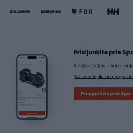
ki dviračiai
Riedučiai
Riedlentės
atininkų apranga
Čiuožimo apsaugos
Čiuožimo šalmai
ių pirštinės
Prisijunkite prie S
ių šortai
Rakečių sportas
ių marškinėliai
Rinkite taškus ir sumažink
ių kelnės
Skvošas
Pažinkite lojalumo programė
ių striukės
Badmintonas
čių džemperiai
Stalo tenisas
Prisijunkite prie Spo
ių kepurės
Tenisas
Padelis
ačių priedai
Teniso drabužiai