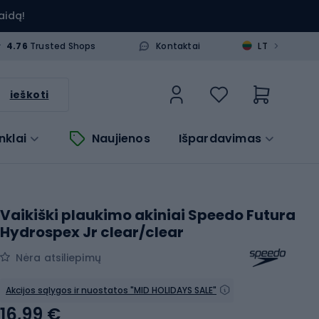
aidą!
>
4.76
Trusted Shops
Kontaktai
LT
ieškoti
nklai
Naujienos
Išpardavimas
Vaikiški plaukimo akiniai Speedo Futura
Hydrospex Jr clear/clear
Nėra atsiliepimų
Akcijos sąlygos ir nuostatos "MID HOLIDAYS SALE"
16,99 €