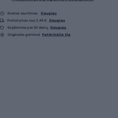
Greitas siuntimas
Daugiau
Pristatymas nuo 2,49 €
Daugiau
Grąžinimas per 30 dienų
Daugiau
Originalūs gaminiai
Patikrinkite čia