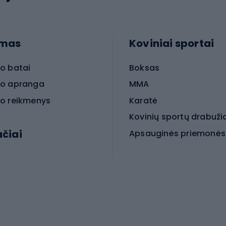
imas
Koviniai sportai
o batai
Boksas
o apranga
MMA
o reikmenys
Karatė
Kovinių sportų drabuži
ačiai
Kovinio sporto aksesua
iniai dviračiai
iračiai
Čiuožimas
 dviračiai
go dviračiai
Paspirtukai
dviračiai
Keturračiai riedučiai