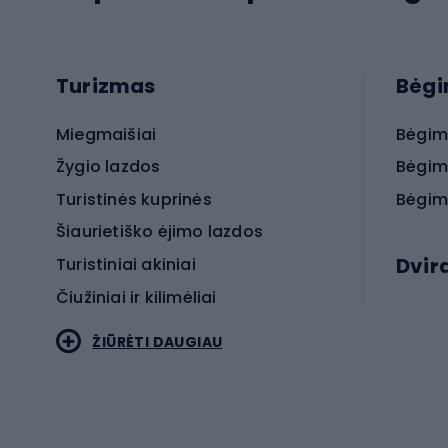
Turizmas
Bėg
Miegmaišiai
Bėgim
Žygio lazdos
Bėgim
Turistinės kuprinės
Bėgim
Šiaurietiško ėjimo lazdos
Dvir
Turistiniai akiniai
Čiužiniai ir kilimėliai
Elektr
ŽIŪRĖTI DAUGIAU
MTB dv
Turistinė avalynė
Plento
Sportstyle
Trekin
Sportinio stiliaus drabužiai
Žvyro 