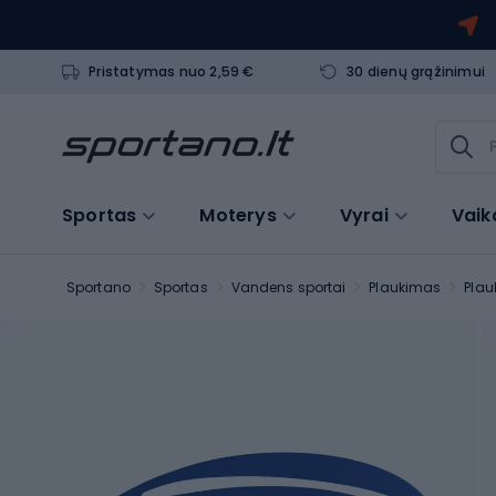
Pristatymas nuo 2,59 €
30 dienų grąžinimui
Sportas
Moterys
Vyrai
Vaik
Sportano
Sportas
Vandens sportai
Plaukimas
Plau